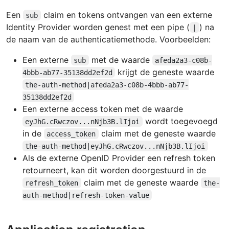
Een
claim en tokens ontvangen van een externe
sub
Identity Provider worden genest met een pipe (
) na
|
de naam van de authenticatiemethode. Voorbeelden:
Een externe
met de waarde
sub
afeda2a3-c08b-
krijgt de geneste waarde
4bbb-ab77-35138dd2ef2d
the-auth-method|afeda2a3-c08b-4bbb-ab77-
35138dd2ef2d
Een externe access token met de waarde
wordt toegevoegd
eyJhG.cRwczov...nNjb3B.lIjoi
in de
claim met de geneste waarde
access_token
the-auth-method|eyJhG.cRwczov...nNjb3B.lIjoi
Als de externe OpenID Provider een refresh token
retourneert, kan dit worden doorgestuurd in de
claim met de geneste waarde
refresh_token
the-
auth-method|refresh-token-value