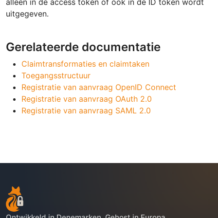
alleen in de access token of ook in de ID token wordt
uitgegeven.
Gerelateerde documentatie
Claimtransformaties en claimtaken
Toegangsstructuur
Registratie van aanvraag OpenID Connect
Registratie van aanvraag OAuth 2.0
Registratie van aanvraag SAML 2.0
Ontwikkeld in Denemarken. Gehost in Europa.