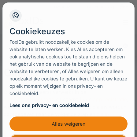
+45 4949 9091
Ondersteuning
Talen
Cookiekeuzes
FoxIDs gebruikt noodzakelijke cookies om de
Documentatie doorzoeken
website te laten werken. Kies Alles accepteren om
ook analytische cookies toe te staan die ons helpen
het gebruik van de website te begrijpen en de
Claims
website te verbeteren, of Alles weigeren om alleen
noodzakelijke cookies te gebruiken. U kunt uw keuze
op elk moment wijzigen in ons privacy- en
Claims worden eerst verwerkt in de
cookiebeleid.
authenticatiemethode
en daarna in de
app registratie
,
Lees ons privacy- en cookiebeleid
waar het mogelijk is te bepalen welke claims worden
doorgegeven naar de volgende stap en
claim
transforms en claim tasks
uit te voeren.
Alles weigeren