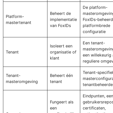
De platform-
Beheert de
masteromgevin
Platform-
implementatie
FoxIDs-beheerd
mastertenant
van FoxIDs
platformbrede
configuratie
Een tenant-
Isoleert een
masteromgevin
Tenant
organisatie of
een willekeurig 
klant
reguliere omge
Tenant-specifie
Tenant-
Beheert één
masterconfigura
masteromgeving
tenant
tenantbeheerde
Eindpunten, ee
Fungeert als
gebruikersrepos
een
certificaten,