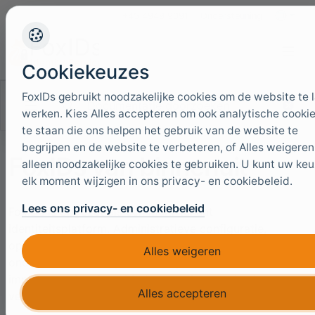
+45 4949 9091
Ondersteuning
Talen
Cookiekeuzes
FoxIDs gebruikt noodzakelijke cookies om de website te 
Documentatie doorzoeken
werken. Kies Alles accepteren om ook analytische cookie
te staan die ons helpen het gebruik van de website te
begrijpen en de website te verbeteren, of Alles weigere
FoxIDs van binnenuit
alleen noodzakelijke cookies te gebruiken. U kunt uw ke
elk moment wijzigen in ons privacy- en cookiebeleid.
Lees ons privacy- en cookiebeleid
FoxIDs is opgezet als een multi-tenant
identiteitsplatform. Administratieve configuratie,
operationele identiteiten en protocol-eindpunten zijn
Alles weigeren
onderverdeeld in expliciete scopes, waardoor één
implementatie ruimte biedt aan vele organisaties en
Alles accepteren
vele onafhankelijke identiteitsproviders.