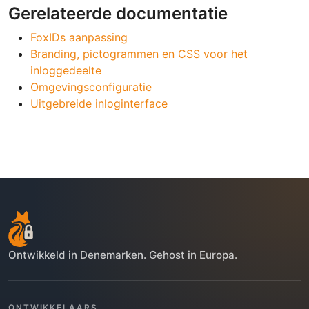
Gerelateerde documentatie
FoxIDs aanpassing
Branding, pictogrammen en CSS voor het
inloggedeelte
Omgevingsconfiguratie
Uitgebreide inloginterface
Ontwikkeld in Denemarken. Gehost in Europa.
ONTWIKKELAARS