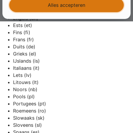
Deens (da)
Alles accepteren
Nederlands (nl)
Engels (en)
Ests (et)
Fins (fi)
Frans (fr)
Duits (de)
Grieks (el)
IJslands (is)
Italiaans (it)
Lets (lv)
Litouws (lt)
Noors (nb)
Pools (pl)
Portugees (pt)
Roemeens (ro)
Slowaaks (sk)
Sloveens (sl)
Spaans (es)