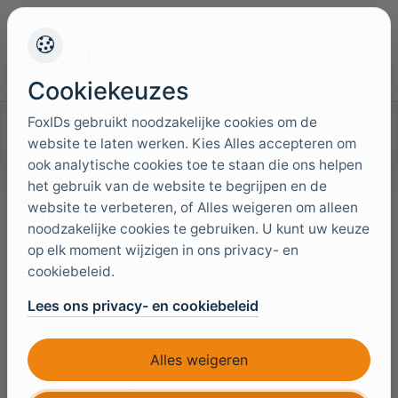
+45 4949 9091
Ondersteuning
Talen
Cookiekeuzes
FoxIDs gebruikt noodzakelijke cookies om de
Documentatie doorzoeken
website te laten werken. Kies Alles accepteren om
ook analytische cookies toe te staan die ons helpen
het gebruik van de website te begrijpen en de
Talen
website te verbeteren, of Alles weigeren om alleen
noodzakelijke cookies te gebruiken. U kunt uw keuze
op elk moment wijzigen in ons privacy- en
FoxIDs heeft meertalige ondersteuning met de
cookiebeleid.
volgende talen:
Lees ons privacy- en cookiebeleid
Bulgaars (bg)
Catalaans (ca)
Alles weigeren
Kroatisch (hr)
Tsjechisch (cs)