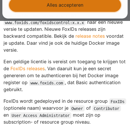
zeer hoge uptime bereiken. FoxIDs wordt geüpdatet
Alles accepteren
door de twee Docker images
en
www.foxids.com/foxids:x.x.x
naar een nieuwe
www.foxids.com/foxidscontrol:x.x.x
versie te updaten. Nieuwe FoxIDs releases zijn
backward compatible. Bekijk de
release notes
voordat
je update. Daar vind je ook de huidige Docker image
versie.
Een geldige licentie is vereist om toegang te krijgen tot
de
FoxIDs releases
. Van daaruit kun je een secret
genereren om te authenticeren bij het Docker image
register op
, dat Basic authentication
www.foxids.com
gebruikt.
FoxIDs wordt gedeployed in de resource group
FoxIDs
(optionele naam) waarvoor je
of
Owner
Contributor
en
moet zijn op
User Access Administrator
subscription- of resource group niveau.