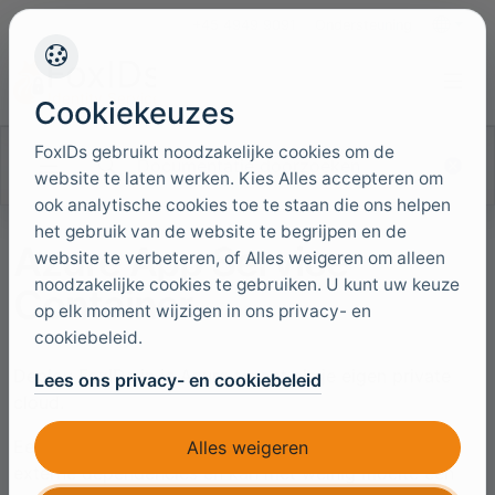
+45 4949 9091
Ondersteuning
Talen
Cookiekeuzes
FoxIDs gebruikt noodzakelijke cookies om de
Documentatie doorzoeken
website te laten werken. Kies Alles accepteren om
ook analytische cookies toe te staan die ons helpen
het gebruik van de website te begrijpen en de
Azure App Service
website te verbeteren, of Alles weigeren om alleen
noodzakelijke cookies te gebruiken. U kunt uw keuze
Container
op elk moment wijzigen in ons privacy- en
cookiebeleid.
Deploy FoxIDs in je Azure tenant als je eigen private
Lees ons privacy- en cookiebeleid
cloud.
Een FoxIDs installatie is zelfstandig, heeft weinig
Alles weigeren
externe dependencies en kan met weinig moeite een