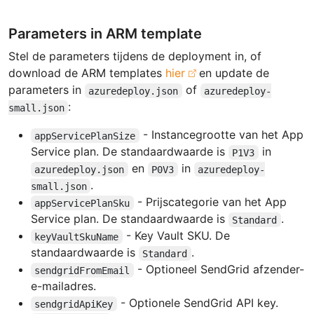
Parameters in ARM template
Stel de parameters tijdens de deployment in, of
download de ARM templates
hier
en update de
parameters in
of
azuredeploy.json
azuredeploy-
:
small.json
- Instancegrootte van het App
appServicePlanSize
Service plan. De standaardwaarde is
in
P1V3
en
in
azuredeploy.json
P0V3
azuredeploy-
.
small.json
- Prijscategorie van het App
appServicePlanSku
Service plan. De standaardwaarde is
.
Standard
- Key Vault SKU. De
keyVaultSkuName
standaardwaarde is
.
Standard
- Optioneel SendGrid afzender-
sendgridFromEmail
e-mailadres.
- Optionele SendGrid API key.
sendgridApiKey