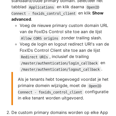
standaard/oude primary domain. Selecteer het
tabblad
en klik daarna
Applications
OpenID
en klik
Show
Connect - foxids_control_client
advanced
.
Voeg de nieuwe primary custom domain URL
van de FoxIDs Control site toe aan de lijst
zonder trailing slash.
Allow CORS origins
Voeg de login en logout redirect URI's van de
FoxIDs Control Client site toe aan de lijst
, inclusief de trailing
Redirect URIs
en
/master/authentication/login_callback
.
/master/authentication/logout_callback
Als je tenants hebt toegevoegd voordat je het
primaire domein wijzigde, moet de
OpenID
configuratie
Connect - foxids_control_client
in elke tenant worden uitgevoerd.
De custom primary domains worden op elke App