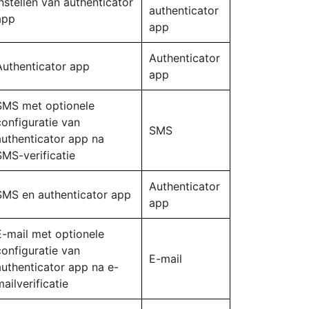
Instellen van authenticator
authenticator
app
app
Authenticator
Authenticator app
app
SMS met optionele
configuratie van
SMS
authenticator app na
SMS-verificatie
Authenticator
SMS en authenticator app
app
E-mail met optionele
configuratie van
E-mail
authenticator app na e-
mailverificatie