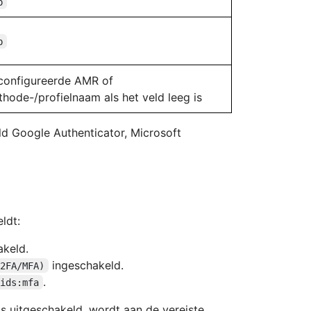
p
p
configureerde AMR of
hode-/profielnaam als het veld leeg is
ld Google Authenticator, Microsoft
ldt:
keld.
ingeschakeld.
(2FA/MFA)
.
xids:mfa
s uitgeschakeld, wordt aan de vereiste