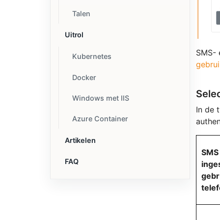
Talen
Uitrol
SMS- e
Kubernetes
gebrui
Docker
Sele
Windows met IIS
In de 
Azure Container
authen
Artikelen
SMS 
FAQ
inge
gebr
tele