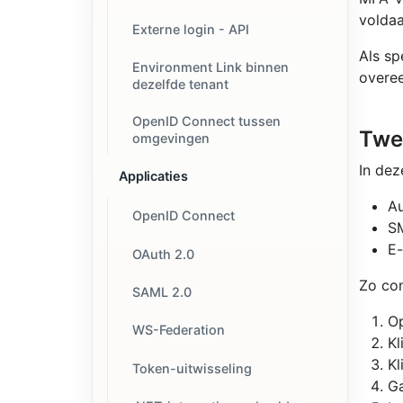
voldaa
Externe login - API
Als s
Environment Link binnen
overe
dezelfde tenant
OpenID Connect tussen
Twe
omgevingen
In dez
Applicaties
Au
OpenID Connect
S
E-
OAuth 2.0
Zo con
SAML 2.0
O
WS-Federation
Kl
Kl
Token-uitwisseling
Ga