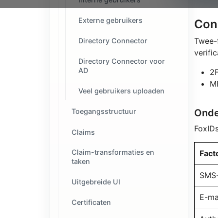
Externe gebruikers
Con
Twee-f
Directory Connector
verifi
Directory Connector voor
AD
2F
MF
Veel gebruikers uploaden
Onde
Toegangsstructuur
FoxIDs
Claims
Claim-transformaties en
Fact
taken
SMS
Uitgebreide UI
E-ma
Certificaten