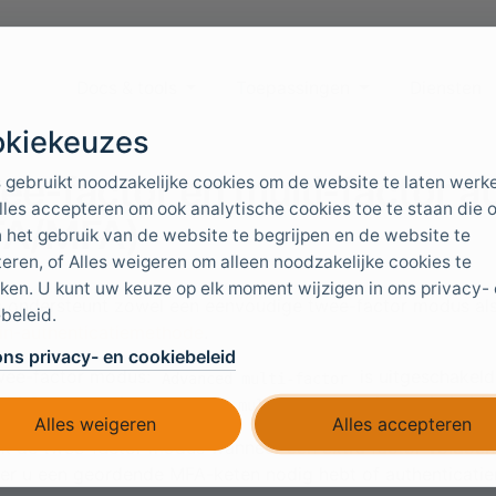
Docs & tools
Toepassingen
Diensten
kiekeuzes
ee-factor en multi-factor a
 gebruikt noodzakelijke cookies om de website te laten werk
lles accepteren om ook analytische cookies toe te staan die 
FA/MFA)
 het gebruik van de website te begrijpen en de website te
eren, of Alles weigeren om alleen noodzakelijke cookies te
ken. U kunt uw keuze op elk moment wijzigen in ons privacy-
 ondersteunt zowel een eenvoudige twee-factor modus als
beleid.
in-authenticatiemethode
.
ons privacy- en cookiebeleid
wee-factor modus:
is uitgeschakeld
Advanced multi-factor
lti-factor modus:
is ingeschakeld.
Advanced multi-factor
Alles weigeren
Alles accepteren
k de twee-factor modus wanneer één extra factor voldoend
r u een geordende MFA-keten nodig hebt of authenticatie