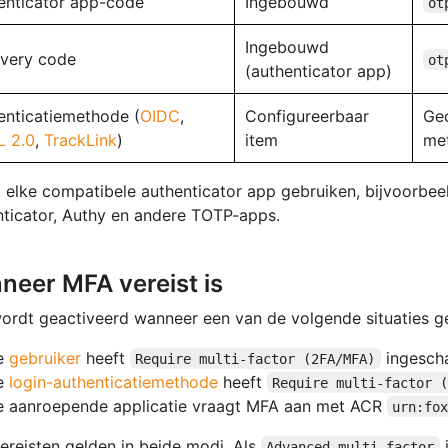
enticator app-code
Ingebouwd
ot
Ingebouwd
very code
ot
(authenticator app)
enticatiemethode (
OIDC
,
Configureerbaar
Ge
 2.0
,
TrackLink
)
item
met
 elke compatibele authenticator app gebruiken, bijvoorbee
ticator, Authy en andere TOTP-apps.
neer MFA vereist is
rdt geactiveerd wanneer een van de volgende situaties ge
e
gebruiker
heeft
ingescha
Require multi-factor (2FA/MFA)
e
login-authenticatiemethode
heeft
Require multi-factor 
 aanroepende applicatie vraagt MFA aan met ACR
urn:fo
reisten gelden in beide modi. Als
i
Advanced multi-factor