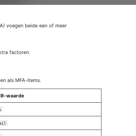
MFA) voegen beide een of meer
tra factoren.
en als MFA-items.
R-waarde
s
ail