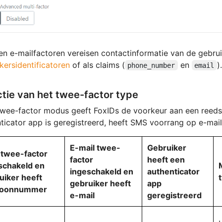
n e-mailfactoren vereisen contactinformatie van de gebrui
kersidentificatoren
of als claims (
en
).
phone_number
email
ctie van het twee-factor type
twee-factor modus geeft FoxIDs de voorkeur aan een reeds 
ticator app is geregistreerd, heeft SMS voorrang op e-mail
E-mail twee-
Gebruiker
twee-factor
factor
heeft een
schakeld en
ingeschakeld en
authenticator
uiker heeft
gebruiker heeft
app
foonnummer
e-mail
geregistreerd