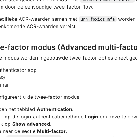
n door de eenvoudige twee-factor flow.
pecifieke ACR-waarden samen met
worden a
urn:foxids:mfa
enkomende ACR-waarden vereist.
e-factor modus (Advanced multi-factor
e modus worden ingebouwde twee-factor opties direct gec
thenticator app
MS
mail
figureert u de twee-factor modus:
pen het tabblad
Authentication
.
ik op de login-authenticatiemethode
Login
om deze te bew
ik op
Show advanced
.
 naar de sectie
Multi-factor
.