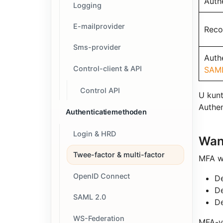
Auth
Logging
E-mailprovider
Reco
Sms-provider
Auth
Control-client & API
SAML
Control API
U kunt
Authen
Authenticatiemethoden
Login & HRD
Wan
Twee-factor & multi-factor
MFA wo
OpenID Connect
D
D
SAML 2.0
De
WS-Federation
MFA-ve