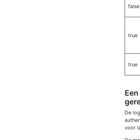
false
true
true
Een
gere
De log
authen
voor l
De mel