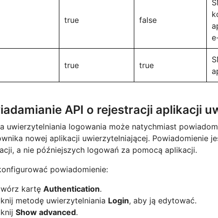
S
k
true
false
a
e
S
true
true
a
adamianie API o rejestracji aplikacji u
a uwierzytelniania logowania może natychmiast powiadomi
wnika nowej aplikacji uwierzytelniającej. Powiadomienie j
racji, a nie późniejszych logowań za pomocą aplikacji.
konfigurować powiadomienie:
twórz kartę
Authentication
.
iknij metodę uwierzytelniania
Login
, aby ją edytować.
iknij
Show advanced
.