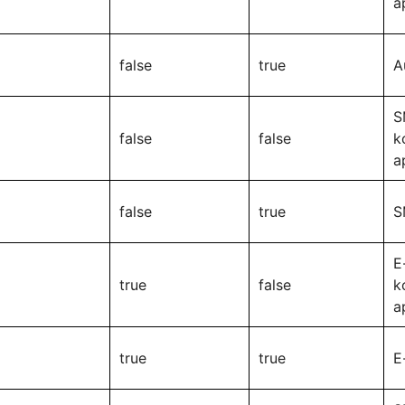
a
false
true
A
S
false
false
k
a
false
true
S
E
true
false
k
a
true
true
E