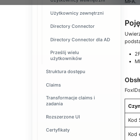
MFA.
Użytkownicy zewnętrzni
Poję
Directory Connector
Uwierz
Directory Connector dla AD
podst
Prześlij wielu
2F
użytkowników
MF
Struktura dostępu
Obsł
Claims
FoxIDs
Transformacje claims i
zadania
Czyn
Rozszerzone UI
Kod
Certyfikaty
Kod 