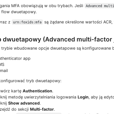
ania MFA obowiązują w obu trybach. Jeśli
Advanced mult
y flow dwuetapowy.
wraz z
są żądane określone wartości ACR,
urn:foxids:mfa
b dwuetapowy (Advanced multi-factor 
 trybie wbudowane opcje dwuetapowe są konfigurowane b
thenticator app
MS
mail
konfigurować tryb dwuetapowy:
twórz kartę
Authentication
.
iknij metodę uwierzytelniania logowania
Login
, aby ją edy
iknij
Show advanced
.
zejdź do sekcji
Multi-factor
.