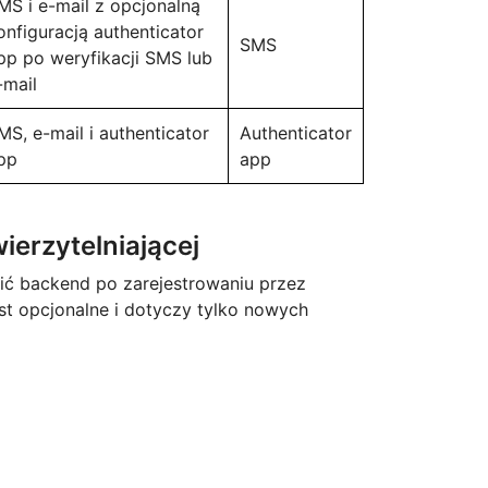
MS i e-mail z opcjonalną
onfiguracją authenticator
SMS
pp po weryfikacji SMS lub
-mail
MS, e-mail i authenticator
Authenticator
pp
app
wierzytelniającej
ć backend po zarejestrowaniu przez
est opcjonalne i dotyczy tylko nowych