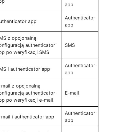
pp
app
Authenticator
uthenticator app
app
MS z opcjonalną
onfiguracją authenticator
SMS
pp po weryfikacji SMS
Authenticator
MS i authenticator app
app
-mail z opcjonalną
onfiguracją authenticator
E-mail
pp po weryfikacji e-mail
Authenticator
-mail i authenticator app
app