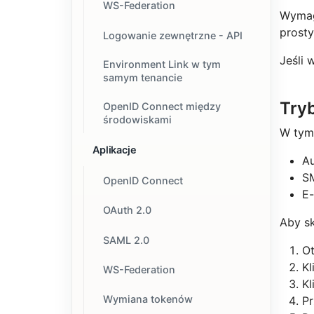
WS-Federation
Wymag
prost
Logowanie zewnętrzne - API
Jeśli 
Environment Link w tym
samym tenancie
Try
OpenID Connect między
środowiskami
W tym
Aplikacje
Au
S
OpenID Connect
E-
OAuth 2.0
Aby s
SAML 2.0
O
Kl
WS-Federation
Kl
Wymiana tokenów
Pr