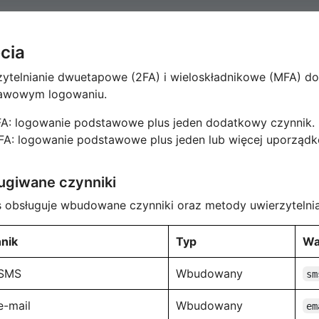
cia
ytelnianie dwuetapowe (2FA) i wieloskładnikowe (MFA) dod
awowym logowaniu.
A: logowanie podstawowe plus jeden dodatkowy czynnik.
A: logowanie podstawowe plus jeden lub więcej uporzą
ugiwane czynniki
 obsługuje wbudowane czynniki oraz metody uwierzytelnia
nik
Typ
Wa
 SMS
Wbudowany
sm
e-mail
Wbudowany
em