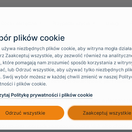
Docs i narzędzia
Przypadki użycia
Usługi
ór plików cookie
ierzytelnianie dwuetapowe 
 używa niezbędnych plików cookie, aby witryna mogła działa
z Zaakceptuj wszystkie, aby zezwolić również na analityczne
FA/MFA)
, które pomagają nam zrozumieć sposób korzystania z witryny
ać, lub Odrzuć wszystkie, aby używać tylko niezbędnych pli
. Swój wybór możesz w każdej chwili zmienić w naszej Polity
s obsługuje zarówno prosty tryb dwuetapowy, jak i zaawa
ności i plików cookie.
ytelniania logowania
.
ytaj Politykę prywatności i plików cookie
ryb dwuetapowy:
jest wyłączone (d
Advanced multi-factor
yb wieloskładnikowy:
jest włączon
Advanced multi-factor
Odrzuć wszystkie
Zaakceptuj wszystkie
j trybu dwuetapowego, gdy wystarcza jeden dodatkowy cz
otrzebujesz uporządkowanego łańcucha MFA albo chcesz u