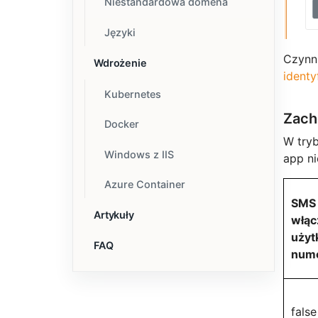
Niestandardowa domena
Języki
Czynn
Wdrożenie
identy
Kubernetes
Zach
Docker
W tryb
Windows z IIS
app ni
Azure Container
SMS
Artykuły
włąc
użyt
FAQ
nume
false