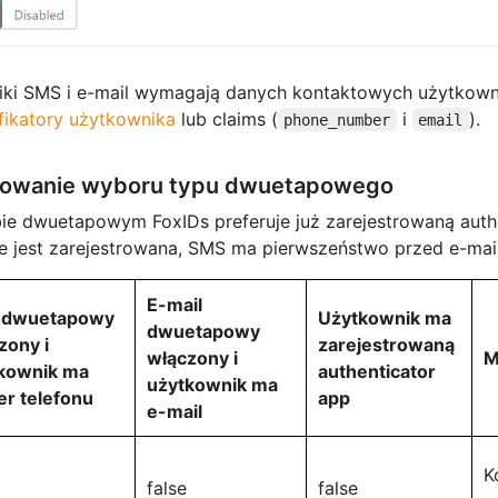
iki SMS i e-mail wymagają danych kontaktowych użytkown
fikatory użytkownika
lub claims (
i
).
phone_number
email
owanie wyboru typu dwuetapowego
ie dwuetapowym FoxIDs preferuje już zarejestrowaną authe
e jest zarejestrowana, SMS ma pierwszeństwo przed e-mai
E-mail
 dwuetapowy
Użytkownik ma
dwuetapowy
zony i
zarejestrowaną
włączony i
M
kownik ma
authenticator
użytkownik ma
r telefonu
app
e-mail
K
false
false