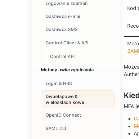
Logowanie zdarzeń
Kod 
Dostawca e-mail
Reco
Dostawca SMS
Control Client & API
Meto
SAML
Control API
Możesz
Metody uwierzytelniania
Authen
Login & HRD
Kie
Dwuetapowe &
wieloskładnikowe
MFA j
OpenID Connect
U
Me
SAML 2.0
A