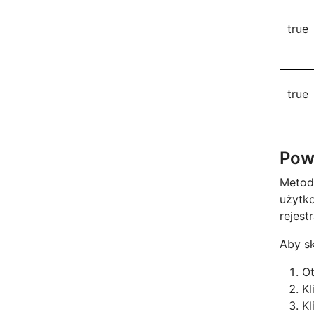
true
true
Powi
Metod
użytko
rejest
Aby s
O
Kl
Kl