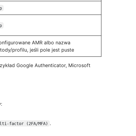
p
p
onfigurowane AMR albo nazwa
ody/profilu, jeśli pole jest puste
zykład Google Authenticator, Microsoft
:
.
lti-factor (2FA/MFA)