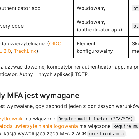
authenticator app
Wbudowany
ot
Wbudowany
very code
ot
(authenticator app)
da uwierzytelniania (
OIDC
,
Element
Sk
 2.0
,
TrackLink
)
konfigurowalny
met
 używać dowolnej kompatybilnej authenticator app, na pr
ticator, Authy i innych aplikacji TOTP.
dy MFA jest wymagane
est wyzwalane, gdy zachodzi jeden z poniższych warunków
żytkownik
ma włączone
.
Require multi-factor (2FA/MFA)
toda uwierzytelniania logowania
ma włączone
Require mu
plikacja wywołująca żąda MFA z ACR
.
urn:foxids:mfa