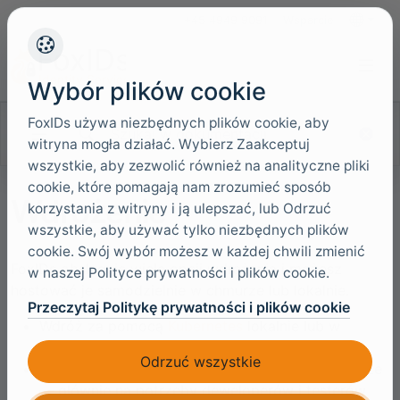
+45 4949 9091
Wsparcie
Języki
Wybór plików cookie
FoxIDs używa niezbędnych plików cookie, aby
Szukaj w dokumentacji
witryna mogła działać. Wybierz Zaakceptuj
wszystkie, aby zezwolić również na analityczne pliki
cookie, które pomagają nam zrozumieć sposób
Wdrożenie
korzystania z witryny i ją ulepszać, lub Odrzuć
wszystkie, aby używać tylko niezbędnych plików
cookie. Swój wybór możesz w każdej chwili zmienić
FoxIDs obsługuje wiele opcji wdrażania i możesz
w naszej Polityce prywatności i plików cookie.
hostować je samodzielnie w chmurze lub lokalnie.
Przeczytaj Politykę prywatności i plików cookie
Wdróż za pomocą
Kubernetes
lokalnie lub w
chmurze
Odrzuć wszystkie
Wdrażaj przy użyciu
Doker
lokalnie lub w chmurze
— głównie na potrzeby deweloperów i testerów