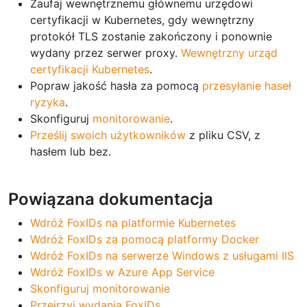
Zaufaj wewnętrznemu głównemu urzędowi
certyfikacji w Kubernetes, gdy wewnętrzny
protokół TLS zostanie zakończony i ponownie
wydany przez serwer proxy.
Wewnętrzny urząd
certyfikacji Kubernetes
.
Popraw jakość hasła za pomocą
przesyłanie haseł
ryzyka
.
Skonfiguruj
monitorowanie
.
Prześlij swoich użytkowników
z pliku CSV, z
hasłem lub bez.
Powiązana dokumentacja
Wdróż FoxIDs na platformie Kubernetes
Wdróż FoxIDs za pomocą platformy Docker
Wdróż FoxIDs na serwerze Windows z usługami IIS
Wdróż FoxIDs w Azure App Service
Skonfiguruj monitorowanie
Przejrzyj wydania FoxIDs