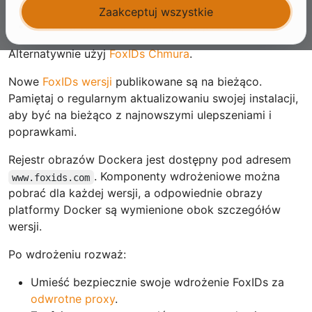
Wdróż na
Serwer Windows z IIS
Zaakceptuj wszystkie
Wdróż w
Kontener usługi aplikacji Azure
Alternatywnie użyj
FoxIDs Chmura
.
Nowe
FoxIDs wersji
publikowane są na bieżąco.
Pamiętaj o regularnym aktualizowaniu swojej instalacji,
aby być na bieżąco z najnowszymi ulepszeniami i
poprawkami.
Rejestr obrazów Dockera jest dostępny pod adresem
. Komponenty wdrożeniowe można
www.foxids.com
pobrać dla każdej wersji, a odpowiednie obrazy
platformy Docker są wymienione obok szczegółów
wersji.
Po wdrożeniu rozważ:
Umieść bezpiecznie swoje wdrożenie FoxIDs za
odwrotne proxy
.