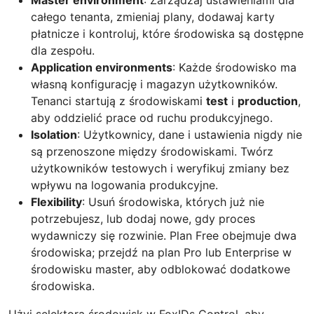
całego tenanta, zmieniaj plany, dodawaj karty
płatnicze i kontroluj, które środowiska są dostępne
dla zespołu.
Application environments
: Każde środowisko ma
własną konfigurację i magazyn użytkowników.
Tenanci startują z środowiskami
test
i
production
,
aby oddzielić prace od ruchu produkcyjnego.
Isolation
: Użytkownicy, dane i ustawienia nigdy nie
są przenoszone między środowiskami. Twórz
użytkowników testowych i weryfikuj zmiany bez
wpływu na logowania produkcyjne.
Flexibility
: Usuń środowiska, których już nie
potrzebujesz, lub dodaj nowe, gdy proces
wydawniczy się rozwinie. Plan Free obejmuje dwa
środowiska; przejdź na plan Pro lub Enterprise w
środowisku master, aby odblokować dodatkowe
środowiska.
Użyj selektora środowisk w FoxIDs Control, aby