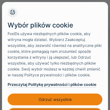
+45 4949 9091
Wsparcie
Języki
Wybór plików cookie
FoxIDs używa niezbędnych plików cookie, aby
Szukaj w dokumentacji
witryna mogła działać. Wybierz Zaakceptuj
wszystkie, aby zezwolić również na analityczne pliki
cookie, które pomagają nam zrozumieć sposób
Rozpocznij pracę
korzystania z witryny i ją ulepszać, lub Odrzuć
wszystkie, aby używać tylko niezbędnych plików
cookie. Swój wybór możesz w każdej chwili zmienić
FoxIDs Cloud pozwala utworzyć tenant w kilka minut i
w naszej Polityce prywatności i plików cookie.
od razu zacząć konfigurować bezpieczne przepływy
Przeczytaj Politykę prywatności i plików cookie
tożsamości.
Utwórz nowego tenanta
lub
zaloguj się
na
istniejące konto, aby otworzyć FoxIDs Control.
Odrzuć wszystkie
Chcesz uruchomić FoxIDs samodzielnie? Zobacz
przewodnik wdrożenia samodzielnego
.