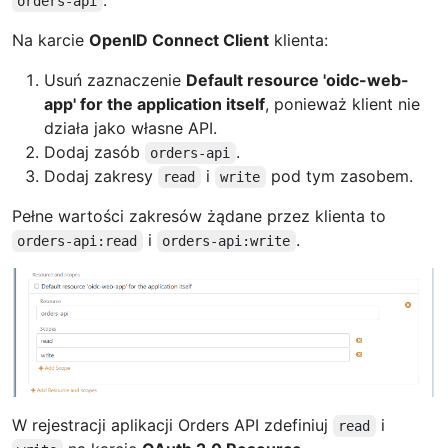
.
orders-api
Na karcie
OpenID Connect Client
klienta:
Usuń zaznaczenie
Default resource 'oidc-web-
app' for the application itself
, ponieważ klient nie
działa jako własne API.
Dodaj zasób
.
orders-api
Dodaj zakresy
i
pod tym zasobem.
read
write
Pełne wartości zakresów żądane przez klienta to
i
.
orders-api:read
orders-api:write
W rejestracji aplikacji Orders API zdefiniuj
i
read