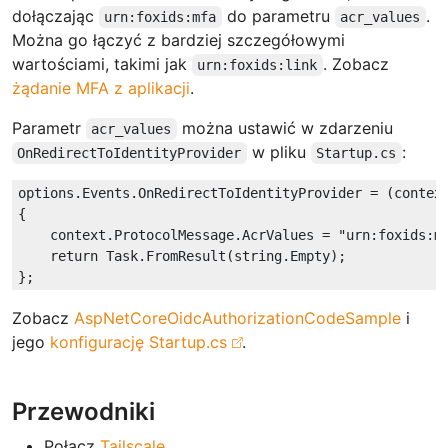
dołączając
do parametru
.
urn:foxids:mfa
acr_values
Można go łączyć z bardziej szczegółowymi
wartościami, takimi jak
. Zobacz
urn:foxids:link
żądanie MFA z aplikacji
.
Parametr
można ustawić w zdarzeniu
acr_values
w pliku
:
OnRedirectToIdentityProvider
Startup.cs
options.Events.OnRedirectToIdentityProvider = (context
{

    context.ProtocolMessage.AcrValues = 
"urn:foxids:m
return
 Task.FromResult(
string
.Empty);

Zobacz
AspNetCoreOidcAuthorizationCodeSample
i
jego
konfigurację Startup.cs
.
Przewodniki
Połącz
Tailscale