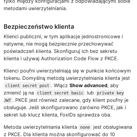
tylko między konfiguracjami z odpowiadającymi sobie
metodami uwierzytelniania.
Bezpieczeństwo klienta
Klienci publiczni, w tym aplikacje jednostronicowe i
natywne, nie mogą bezpiecznie przechowywać
poświadczeń klienta. Skonfiguruj ich bez sekretu
klienta i używaj Authorization Code Flow z PKCE.
Klienci poufni uwierzytelniają się w punkcie końcowym
tokenu. Domyślną metodą uwierzytelniania klienta jest
. Włącz
Show advanced
, aby
client secret post
zmienić ją na
lub
client secret basic
private key
. PKCE jest również zalecane, gdy klient poufny je
JWT
obsługuje. Jeśli skonfigurowano zarówno PKCE, jak i
sekret lub klucz klienta, FoxIDs sprawdza oba.
Metoda uwierzytelniania klienta
jest obsługiwana
none
z PKCE. Dla klienta można skonfigurować do 10