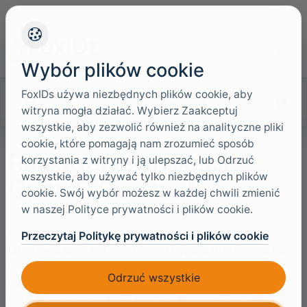
+45 4949 9091
Wsparcie
Języki
Wybór plików cookie
FoxIDs używa niezbędnych plików cookie, aby
Szukaj w dokumentacji
witryna mogła działać. Wybierz Zaakceptuj
wszystkie, aby zezwolić również na analityczne pliki
cookie, które pomagają nam zrozumieć sposób
Rejestracja aplikacji
korzystania z witryny i ją ulepszać, lub Odrzuć
wszystkie, aby używać tylko niezbędnych plików
OpenID Connect
cookie. Swój wybór możesz w każdej chwili zmienić
w naszej Polityce prywatności i plików cookie.
Rejestracja aplikacji
OpenID Connect
w FoxIDs
Przeczytaj Politykę prywatności i plików cookie
umożliwia aplikacji internetowej, jednostronicowej lub
natywnej uwierzytelnianie użytkowników za
Odrzuć wszystkie
pośrednictwem FoxIDs oraz odbieranie tokenów ID i
tokenów dostępu. Aplikacja jest Relying Party (RP), a