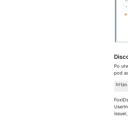
Disc
Po ut
pod a
FoxIDs
UserIn
issuer