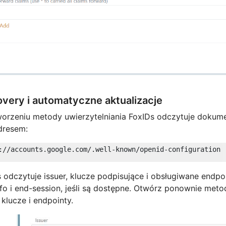
overy i automatyczne aktualizacje
worzeniu metody uwierzytelniania FoxIDs odczytuje doku
dresem:
 odczytuje issuer, klucze podpisujące i obsługiwane endpoi
fo i end-session, jeśli są dostępne. Otwórz ponownie meto
, klucze i endpointy.