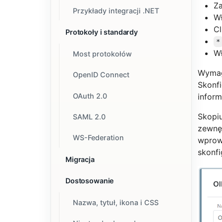
Z
Przykłady integracji .NET
W
Cl
Protokoły i standardy
*
W
Most protokołów
Wymag
OpenID Connect
Skonf
OAuth 2.0
inform
Skopi
SAML 2.0
zewnęt
WS-Federation
wprow
skonfi
Migracja
Dostosowanie
Nazwa, tytuł, ikona i CSS