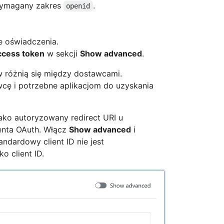
wymagany zakres
.
openid
e oświadczenia.
access token
w sekcji
Show advanced
.
różnią się między dostawcami.
cę i potrzebne aplikacjom do uzyskania
jako autoryzowany redirect URI u
ienta OAuth. Włącz
Show advanced
i
tandardowy client ID nie jest
o client ID.