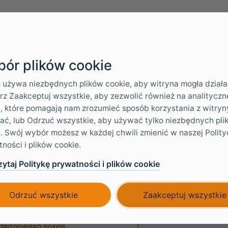
Docs i narzędzia
Przypadki użycia
Usługi
ór plików cookie
toda uwierzytelniania Ope
 używa niezbędnych plików cookie, aby witryna mogła działa
z Zaakceptuj wszystkie, aby zezwolić również na analityczne
, które pomagają nam zrozumieć sposób korzystania z witryny
ać, lub Odrzuć wszystkie, aby używać tylko niezbędnych pli
a uwierzytelniania
OpenID Connect
w FoxIDs łączy FoxIDs 
. Swój wybór możesz w każdej chwili zmienić w naszej Polity
ty Provider (IdP). Zewnętrzny dostawca uwierzytelnia użytk
ności i plików cookie.
 udostępnia wynikową tożsamość wybranym rejestracjom apl
ytaj Politykę prywatności i plików cookie
Odrzuć wszystkie
Zaakceptuj wszystkie