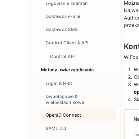
Można
Logowanie zdarzeń
Najważ
Dostawca e-mail
Author
przeka
Dostawca SMS
Control Client & API
Kon
Control API
W FoxI
Wy
Metody uwierzytelniania
O
Login & HRD
W
op
Dwuetapowe &
Sk
wieloskładnikowe
OpenID Connect
SAML 2.0