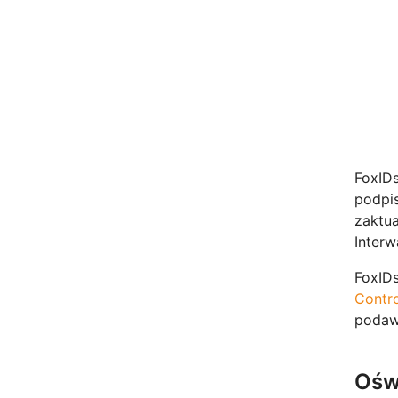
FoxIDs
podpis
zaktua
Interw
FoxIDs
Contro
podaw
Ośw