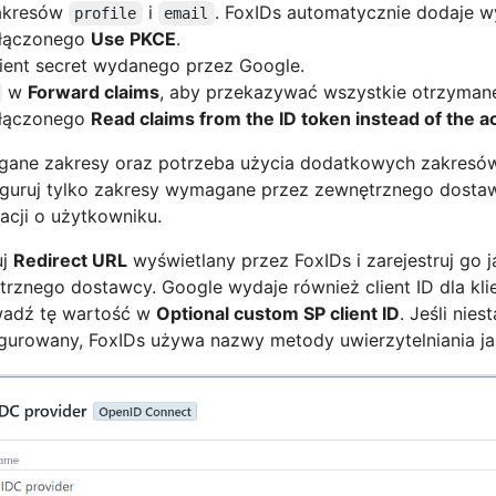
akresów
i
. FoxIDs automatycznie dodaje 
profile
email
łączonego
Use PKCE
.
ient secret wydanego przez Google.
w
Forward claims
, aby przekazywać wszystkie otrzyman
łączonego
Read claims from the ID token instead of the 
ane zakresy oraz potrzeba użycia dodatkowych zakresów 
iguruj tylko zakresy wymagane przez zewnętrznego dostaw
acji o użytkowniku.
uj
Redirect URL
wyświetlany przez FoxIDs i zarejestruj go 
rznego dostawcy. Google wydaje również client ID dla kl
adź tę wartość w
Optional custom SP client ID
. Jeśli nies
gurowany, FoxIDs używa nazwy metody uwierzytelniania jak