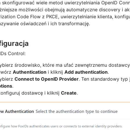
 skonfigurować wiele metod uwierzytelniania OpenID Conn
niejsze możliwości obejmują automatyczne discovery i akt
ization Code Flow z PKCE, uwierzytelnianie klienta, konfi
zywanie oświadczeń i ich transformację.
figuracja
Ds Control:
bierz środowisko, które ma ufać zewnętrznemu dostawcy
twórz
Authentication
i kliknij
Add authentication
.
ybierz
Connect to OpenID Provider
. Ten standardowy typ
tions
.
onfiguruj dostawcę i kliknij
Create
.