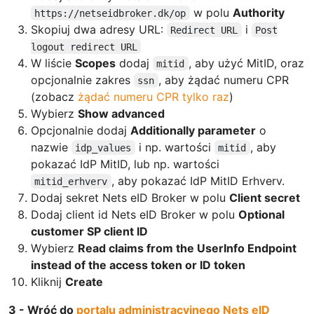
w polu
Authority
https://netseidbroker.dk/op
Skopiuj dwa adresy URL:
i
Redirect URL
Post
logout redirect URL
W liście
Scopes
dodaj
, aby użyć MitID, oraz
mitid
opcjonalnie zakres
, aby żądać numeru CPR
ssn
(zobacz
żądać numeru CPR tylko raz
)
Wybierz
Show advanced
Opcjonalnie dodaj
Additionally parameter
o
nazwie
i np. wartości
, aby
idp_values
mitid
pokazać IdP MitID, lub np. wartości
, aby pokazać IdP MitID Erhverv.
mitid_erhverv
Dodaj sekret Nets eID Broker w polu
Client secret
Dodaj client id Nets eID Broker w polu
Optional
customer SP client ID
Wybierz
Read claims from the UserInfo Endpoint
instead of the access token or ID token
Kliknij
Create
3 - Wróć do
portalu administracyjnego Nets eID