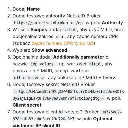
Dodaj
Name
Dodaj testowe authority Nets eID Broker
w polu
Authority
https://pp.netseidbroker.dk/op
W liście
Scopes
dodaj
, aby użyć MitID, oraz
mitid
opcjonalnie zakres
, aby żądać numeru CPR
ssn
(zobacz
żądać numeru CPR tylko raz
)
Wybierz
Show advanced
Opcjonalnie dodaj
Additionally parameter
o
nazwie
i np. wartości
, aby
idp_values
mitid
pokazać IdP MitID, lub np. wartości
, aby pokazać IdP MitID Erhverv.
mitid_erhverv
Dodaj testowy sekret Nets eID Broker
rnlguc7CM/wmGSti4KCgCkWBQnfslYr0lMDZeIFsCJweROTR
w polu
Oy2ajEigEaPQFl76Py6AVWnhYofl/0oiSAgdtg==
Client secret
Dodaj testowy client id Nets eID Broker
0a775a87-
w polu
Optional
878c-4b83-abe3-ee29c720c3e7
customer SP client ID