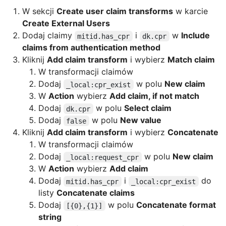
W sekcji
Create user claim transforms
w karcie
Create External Users
Dodaj claimy
i
w
Include
mitid.has_cpr
dk.cpr
claims from authentication method
Kliknij
Add claim transform
i wybierz
Match claim
W transformacji claimów
Dodaj
w polu
New claim
_local:cpr_exist
W
Action
wybierz
Add claim, if not match
Dodaj
w polu
Select claim
dk.cpr
Dodaj
w polu
New value
false
Kliknij
Add claim transform
i wybierz
Concatenate
W transformacji claimów
Dodaj
w polu
New claim
_local:request_cpr
W
Action
wybierz
Add claim
Dodaj
i
do
mitid.has_cpr
_local:cpr_exist
listy
Concatenate claims
Dodaj
w polu
Concatenate format
[{0},{1}]
string