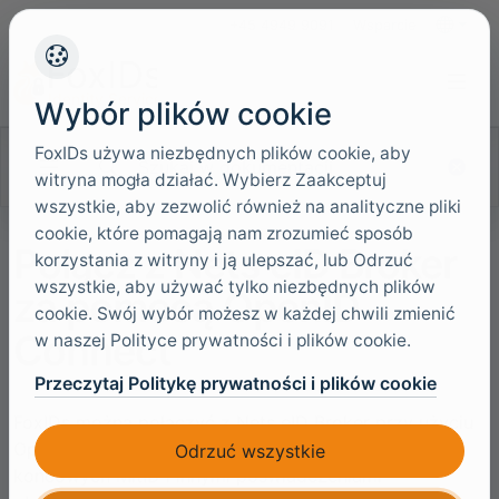
+45 4949 9091
Wsparcie
Języki
Wybór plików cookie
FoxIDs używa niezbędnych plików cookie, aby
Szukaj w dokumentacji
witryna mogła działać. Wybierz Zaakceptuj
wszystkie, aby zezwolić również na analityczne pliki
cookie, które pomagają nam zrozumieć sposób
Połącz z Nets eID Broker
korzystania z witryny i ją ulepszać, lub Odrzuć
wszystkie, aby używać tylko niezbędnych plików
za pomocą OpenID
cookie. Swój wybór możesz w każdej chwili zmienić
Connect
w naszej Polityce prywatności i plików cookie.
Przeczytaj Politykę prywatności i plików cookie
FoxIDs można połączyć z Nets eID Broker przy użyciu
OpenID Connect, aby uwierzytelniać użytkowników
Odrzuć wszystkie
końcowych MitID i innymi poświadczeniami