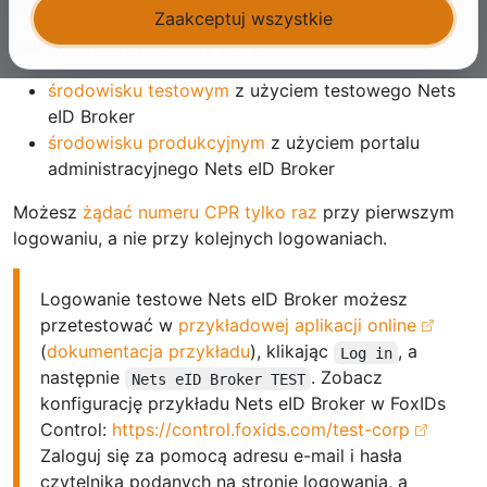
obsługiwanymi przez Nets eID Broker.
Zaakceptuj wszystkie
Jak skonfigurować Nets eID Broker w:
środowisku testowym
z użyciem testowego Nets
eID Broker
środowisku produkcyjnym
z użyciem portalu
administracyjnego Nets eID Broker
Możesz
żądać numeru CPR tylko raz
przy pierwszym
logowaniu, a nie przy kolejnych logowaniach.
Logowanie testowe Nets eID Broker możesz
przetestować w
przykładowej aplikacji online
(
dokumentacja przykładu
), klikając
, a
Log in
następnie
. Zobacz
Nets eID Broker TEST
konfigurację przykładu Nets eID Broker w FoxIDs
Control:
https://control.foxids.com/test-corp
Zaloguj się za pomocą adresu e-mail i hasła
czytelnika podanych na stronie logowania, a