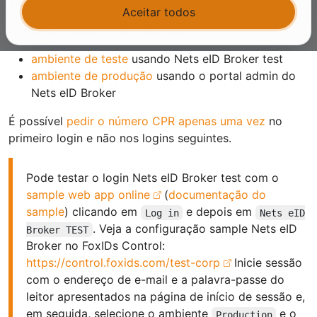
eID Broker.
Aceitar todos
Como configurar o Nets eID Broker em
ambiente de teste
usando Nets eID Broker test
ambiente de produção
usando o portal admin do
Nets eID Broker
É possível
pedir o número CPR apenas uma vez
no
primeiro login e não nos logins seguintes.
Pode testar o login Nets eID Broker test com o
sample web app online
(
documentação do
sample
) clicando em
e depois em
Log in
Nets eID
. Veja a configuração sample Nets eID
Broker TEST
Broker no FoxIDs Control:
https://control.foxids.com/test-corp
Inicie sessão
com o endereço de e-mail e a palavra-passe do
leitor apresentados na página de início de sessão e,
em seguida, selecione o ambiente
e o
Production