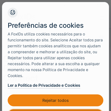
+45 4949 9091
Suporte
Idiomas
Preferências de cookies
A FoxIDs utiliza cookies necessários para o
Pesquisar documentação
funcionamento do site. Selecione Aceitar todos para
permitir também cookies analíticos que nos ajudam
a compreender e melhorar a utilização do site, ou
Connect to Nets eID
Rejeitar todos para utilizar apenas cookies
necessários. Pode alterar a sua escolha a qualquer
Broker with OpenID
momento na nossa Política de Privacidade e
Connect
Cookies.
Ler a Política de Privacidade e Cookies
O FoxIDs pode ser ligado ao Nets eID Broker com
OpenID Connect e, assim, autenticar utilizadores finais
Rejeitar todos
com MitID e outras credenciais suportadas pelo Nets