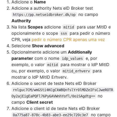
Adicione o
Name
Adicione a authority Nets eID Broker test
no campo
https://pp.netseidbroker.dk/op
Authority
Na lista
Scopes
adicione
para usar MitID e
mitid
opcionalmente o scope
para pedir o número
ssn
CPR, veja
pedir o número CPR apenas uma vez
Selecione
Show advanced
Opcionalmente adicione um
Additionally
parameter
com o nome
e, por
idp_values
exemplo, o valor
para mostrar o IdP MitID
mitid
ou, por exemplo, o valor
para
mitid_erhverv
mostrar o IdP MitID Erhverv.
Adicione o secret de teste Nets eID Broker
rnlguc7CM/wmGSti4KCgCkWBQnfslYr0lMDZeIFsCJweROTR
no
Oy2ajEigEaPQFl76Py6AVWnhYofl/0oiSAgdtg==
campo
Client secret
Adicione o client id de teste Nets eID Broker
no campo
0a775a87-878c-4b83-abe3-ee29c720c3e7