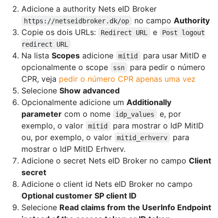
Adicione a authority Nets eID Broker
no campo
Authority
https://netseidbroker.dk/op
Copie os dois URLs:
e
Redirect URL
Post logout
redirect URL
Na lista
Scopes
adicione
para usar MitID e
mitid
opcionalmente o scope
para pedir o número
ssn
CPR, veja
pedir o número CPR apenas uma vez
Selecione
Show advanced
Opcionalmente adicione um
Additionally
parameter
com o nome
e, por
idp_values
exemplo, o valor
para mostrar o IdP MitID
mitid
ou, por exemplo, o valor
para
mitid_erhverv
mostrar o IdP MitID Erhverv.
Adicione o secret Nets eID Broker no campo
Client
secret
Adicione o client id Nets eID Broker no campo
Optional customer SP client ID
Selecione
Read claims from the UserInfo Endpoint