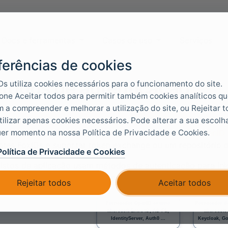
Docs e ferramentas
Casos de uso
Serviços
ferências de cookies
todos de autenticação
Ds utiliza cookies necessários para o funcionamento do site.
one Aceitar todos para permitir também cookies analíticos q
 a compreender e melhorar a utilização do site, ou Rejeitar 
tilizar apenas cookies necessários. Pode alterar a sua escolh
Ds autentica utilizadores através de métodos de autentica
er momento na nossa Política de Privacidade e Cookies.
orada, confiar em identity providers externos com
OpenID
tes FoxIDs e suportar token exchange ou um repositório de
Política de Privacidade e Cookies
istos de aplicação usam métodos de autenticação para inic
ações
para perceber como apps e APIs se ligam ao FoxIDs.
Rejeitar todos
Aceitar todos