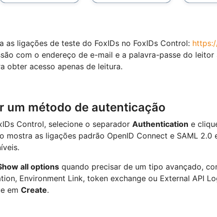
a as ligações de teste do FoxIDs no FoxIDs Control:
https:
são com o endereço de e-mail e a palavra-passe do leitor
a obter acesso apenas de leitura.
ar um método de autenticação
IDs Control, selecione o separador
Authentication
e cliq
ão mostra as ligações padrão OpenID Connect e SAML 2.0 
íveis.
Show all options
quando precisar de um tipo avançado, com
tion, Environment Link, token exchange ou External API Log
que em
Create
.