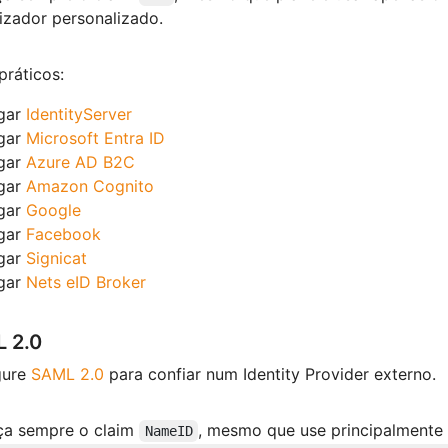
lizador personalizado.
práticos:
igar
IdentityServer
igar
Microsoft Entra ID
igar
Azure AD B2C
igar
Amazon Cognito
igar
Google
igar
Facebook
igar
Signicat
igar
Nets eID Broker
 2.0
gure
SAML 2.0
para confiar num Identity Provider externo.
ça sempre o claim
, mesmo que use principalmente 
NameID