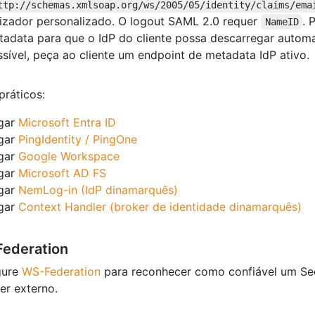
ttp://schemas.xmlsoap.org/ws/2005/05/identity/claims/ema
lizador personalizado. O logout SAML 2.0 requer
. 
NameID
tadata para que o IdP do cliente possa descarregar autom
sível, peça ao cliente um endpoint de metadata IdP ativo.
práticos:
igar
Microsoft Entra ID
igar
PingIdentity / PingOne
igar
Google Workspace
igar
Microsoft AD FS
igar
NemLog-in (IdP dinamarquês)
igar
Context Handler (broker de identidade dinamarquês)
ederation
gure
WS-Federation
para reconhecer como confiável um Secu
er externo.