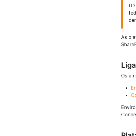
Dê
fed
cer
As pla
ShareP
Lig
Os amb
En
O
Enviro
Connec
Plat