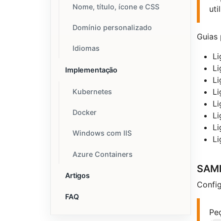
Nome, título, ícone e CSS
uti
Domínio personalizado
Guias 
Idiomas
L
L
Implementação
L
L
Kubernetes
L
Docker
L
L
Windows com IIS
L
Azure Containers
SAML
Artigos
Confi
FAQ
Pe