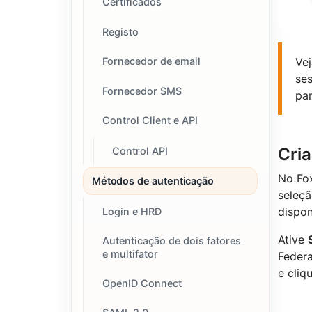
Certificados
Registo
Vej
Fornecedor de email
ses
Fornecedor SMS
par
Control Client e API
Cri
Control API
No Fox
Métodos de autenticação
seleç
dispon
Login e HRD
Ative
Autenticação de dois fatores
e multifator
Federa
e cli
OpenID Connect