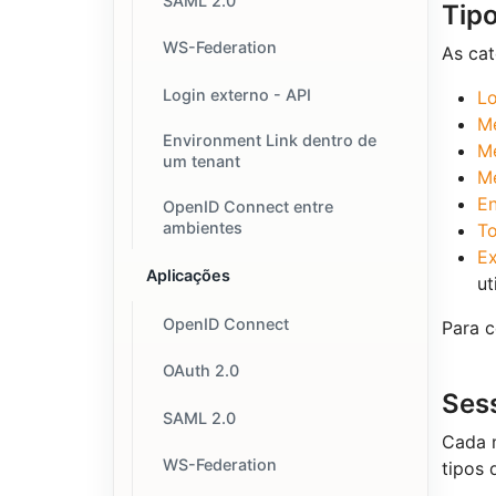
SAML 2.0
Tip
WS-Federation
As cat
Login externo - API
Lo
M
Environment Link dentro de
M
um tenant
Mé
En
OpenID Connect entre
ambientes
T
Ex
Aplicações
ut
OpenID Connect
Para c
OAuth 2.0
Ses
SAML 2.0
Cada m
WS-Federation
tipos 