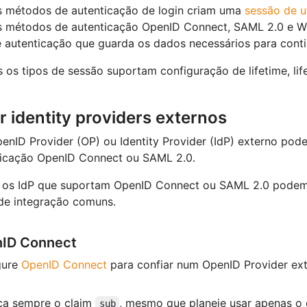
 métodos de autenticação de login criam uma
sessão de ut
 métodos de autenticação OpenID Connect, SAML 2.0 e W
 autenticação que guarda os dados necessários para contin
os tipos de sessão suportam configuração de lifetime, life
r identity providers externos
nID Provider (OP) ou Identity Provider (IdP) externo po
ticação OpenID Connect ou SAML 2.0.
 os IdP que suportam OpenID Connect ou SAML 2.0 podem s
de integração comuns.
ID Connect
gure
OpenID Connect
para confiar num OpenID Provider ext
ça sempre o claim
, mesmo que planeie usar apenas o
sub