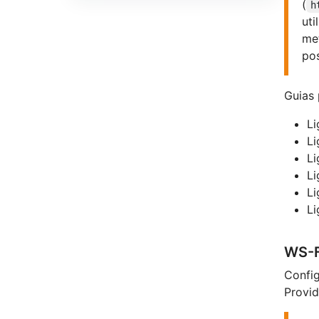
(
h
uti
me
pos
Guias 
L
L
L
L
L
L
WS-F
Confi
Provid