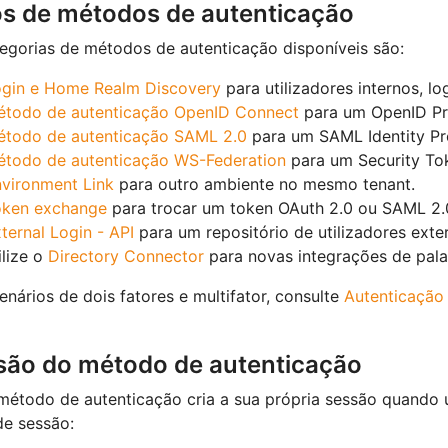
os de métodos de autenticação
egorias de métodos de autenticação disponíveis são:
gin e Home Realm Discovery
para utilizadores internos, l
étodo de autenticação OpenID Connect
para um OpenID Pro
étodo de autenticação SAML 2.0
para um SAML Identity Pr
todo de autenticação WS-Federation
para um Security Tok
vironment Link
para outro ambiente no mesmo tenant.
oken exchange
para trocar um token OAuth 2.0 ou SAML 2.
ternal Login - API
para um repositório de utilizadores exter
ilize o
Directory Connector
para novas integrações de pala
enários de dois fatores e multifator, consulte
Autenticação 
são do método de autenticação
étodo de autenticação cria a sua própria sessão quando um
de sessão: