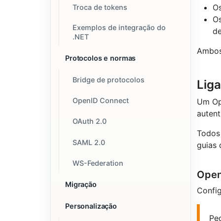
Os
Troca de tokens
Os
Exemplos de integração do
de
.NET
Ambos 
Protocolos e normas
Bridge de protocolos
Liga
OpenID Connect
Um Ope
auten
OAuth 2.0
Todos
SAML 2.0
guias 
WS-Federation
Open
Migração
Confi
Personalização
Pe