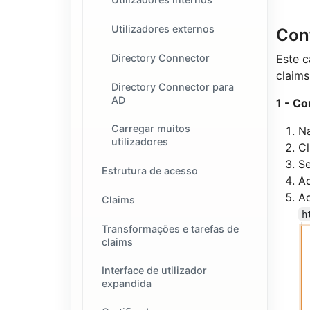
Utilizadores externos
Con
Este c
Directory Connector
claims
Directory Connector para
AD
1 - C
Carregar muitos
N
utilizadores
C
S
Estrutura de acesso
A
Ad
Claims
h
Transformações e tarefas de
claims
Interface de utilizador
expandida