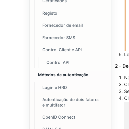
Certificados
Registo
Fornecedor de email
Fornecedor SMS
Control Client e API
Le
Control API
2 - De
Métodos de autenticação
N
C
Login e HRD
S
C
Autenticação de dois fatores
e multifator
OpenID Connect