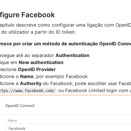
figure Facebook
apítulo descreve como configurar uma ligação com OpenID
 do utilizador a partir do ID token.
omece por criar um método de autenticação OpenID Conn
avegue até ao separador
Authentication
lique em
New authentication
elecione
OpenID Provider
dicione o
Name
, por exemplo Facebook
icione a
Authority
do Facebook; pode escolher usar Faceb
ou Facebook Limited login com 
ttps://www.facebook.com/