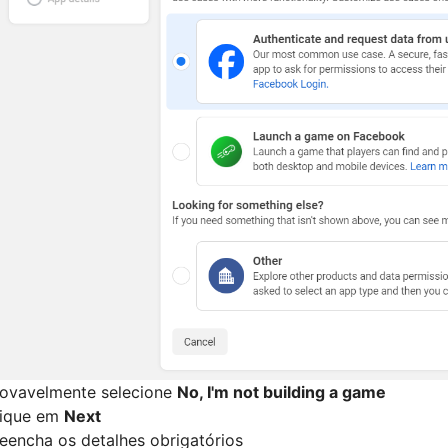
ovavelmente selecione
No, I'm not building a game
lique em
Next
eencha os detalhes obrigatórios