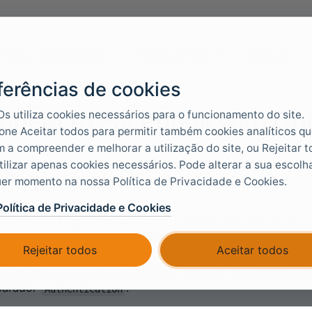
Docs e ferramentas
Casos de uso
Serviços
ferências de cookies
nnect to Facebook with Op
Ds utiliza cookies necessários para o funcionamento do site.
one Aceitar todos para permitir também cookies analíticos q
 a compreender e melhorar a utilização do site, ou Rejeitar 
tilizar apenas cookies necessários. Pode alterar a sua escolh
Ds pode ser ligado ao Facebook com OpenID Connect e aut
er momento na nossa Política de Privacidade e Cookies.
ebook Limited login.
Política de Privacidade e Cookies
de testar o login Facebook com o
sample web app online
e depois em
. Veja a configuração sample 
g in
Facebook
Rejeitar todos
Aceitar todos
ps://control.foxids.com/test-corp
Inicie sessão com o end
esentados na página de início de sessão e, em seguida, s
parador
.
Authentication