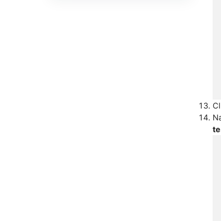
C
Na
te