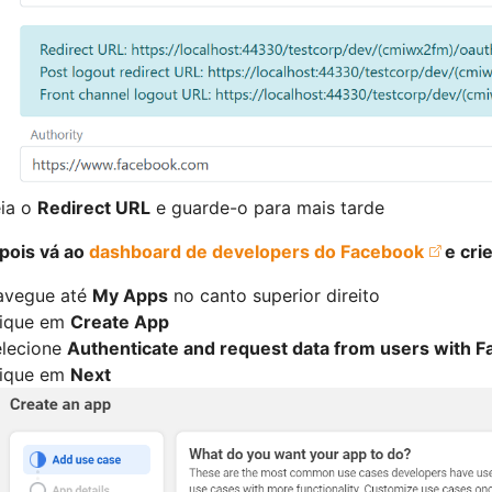
ia o
Redirect URL
e guarde-o para mais tarde
pois vá ao
dashboard de developers do Facebook
e cri
avegue até
My Apps
no canto superior direito
lique em
Create App
elecione
Authenticate and request data from users with 
lique em
Next