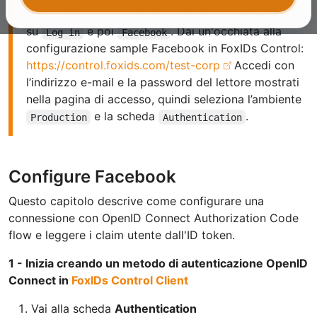
app online
(
documentazione sample
) facendo clic
su
e poi
. Dai un'occhiata alla
Log in
Facebook
configurazione sample Facebook in FoxIDs Control:
https://control.foxids.com/test-corp
Accedi con
l’indirizzo e-mail e la password del lettore mostrati
nella pagina di accesso, quindi seleziona l’ambiente
e la scheda
.
Production
Authentication
Configure Facebook
Questo capitolo descrive come configurare una
connessione con OpenID Connect Authorization Code
flow e leggere i claim utente dall'ID token.
1 - Inizia creando un metodo di autenticazione OpenID
Connect in
FoxIDs Control Client
Vai alla scheda
Authentication