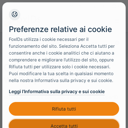
+45 4949 9091
Supporto
Lingue
Preferenze relative ai cookie
FoxIDs utilizza i cookie necessari per il
Cerca nella documentazione
funzionamento del sito. Seleziona Accetta tutti per
consentire anche i cookie analitici che ci aiutano a
comprendere e migliorare l’utilizzo del sito, oppure
Connect to Facebook
Rifiuta tutti per utilizzare solo i cookie necessari.
Puoi modificare la tua scelta in qualsiasi momento
with OpenID Connect
nella nostra Informativa sulla privacy e sui cookie.
Leggi l’Informativa sulla privacy e sui cookie
FoxIDs puo essere collegato a Facebook con OpenID
Connect e autenticare utenti con Facebook login o
Rifiuta tutti
Facebook Limited login.
Accetta tutti
Puoi testare il login Facebook con il
sample web