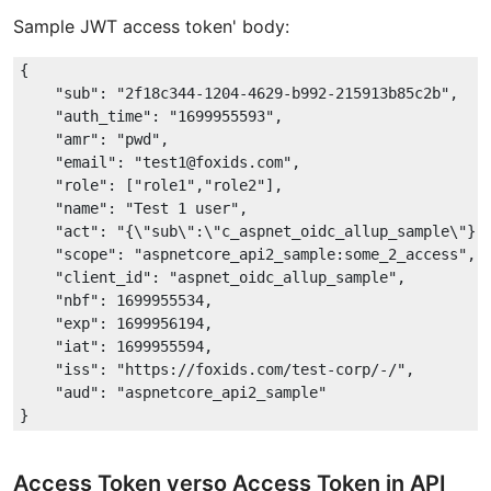
Sample JWT access token' body:
{

"sub"
: 
"2f18c344-1204-4629-b992-215913b85c2b"
,

"auth_time"
: 
"1699955593"
,

"amr"
: 
"pwd"
,

"email"
: 
"test1@foxids.com"
,

"role"
: [
"role1"
,
"role2"
],

"name"
: 
"Test 1 user"
,

"act"
: 
"{\"sub\":\"c_aspnet_oidc_allup_sample\"}"
,
"scope"
: 
"aspnetcore_api2_sample:some_2_access"
,

"client_id"
: 
"aspnet_oidc_allup_sample"
,

"nbf"
: 
1699955534
,

"exp"
: 
1699956194
,

"iat"
: 
1699955594
,

"iss"
: 
"https://foxids.com/test-corp/-/"
,

"aud"
: 
"aspnetcore_api2_sample"
Access Token verso Access Token in API