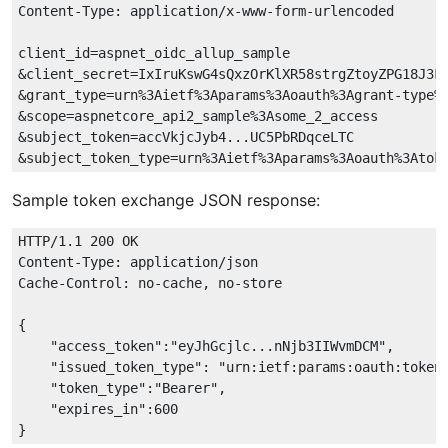
Content-Type: application/x-www-form-urlencoded

client_id=aspnet_oidc_allup_sample

&client_secret=IxIruKswG4sQxzOrKlXR58strgZtoyZPG18J3Fh
&grant_type=urn%3Aietf%3Aparams%3Aoauth%3Agrant-type%3
&scope=aspnetcore_api2_sample%3Asome_2_access

&subject_token=accVkjcJyb4...UC5PbRDqceLTC

Sample token exchange JSON response:
HTTP/1.1 200 OK

Content-Type: application/json

Cache-Control: no-cache, no-store

{

    "access_token":"eyJhGcjlc...nNjb3IIWvmDCM",

    "issued_token_type": "urn:ietf:params:oauth:token-
    "token_type":"Bearer",

    "expires_in":600
