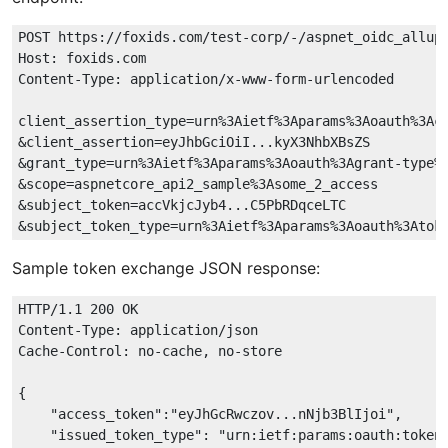
POST https://foxids.com/test-corp/-/aspnet_oidc_allup_
Host: foxids.com

Content-Type: application/x-www-form-urlencoded

client_assertion_type=urn%3Aietf%3Aparams%3Aoauth%3Acl
&client_assertion=eyJhbGciOiI...kyX3NhbXBsZS

&grant_type=urn%3Aietf%3Aparams%3Aoauth%3Agrant-type%3
&scope=aspnetcore_api2_sample%3Asome_2_access

&subject_token=accVkjcJyb4...C5PbRDqceLTC

Sample token exchange JSON response:
HTTP/1.1 200 OK

Content-Type: application/json

Cache-Control: no-cache, no-store

{

    "access_token":"eyJhGcRwczov...nNjb3BlIjoi",

    "issued_token_type": "urn:ietf:params:oauth:token-