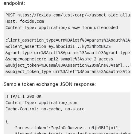
endpoint:
POST https://foxids.com/test-corp/-/aspnet_oidc_allup_
Host: foxids.com

Content-Type: application/x-www-form-urlencoded

client_assertion_type=urn%3Aietf%3Aparams%3Aoauth%3Acl
&client_assertion=eyJhbGciOiI...kyX3NhbXBsZS

&grant_type=urn%3Aietf%3Aparams%3Aoauth%3Agrant-type%3
&scope=aspnetcore_api2_sample%3Asome_2_access

&subject_token=%3Csaml%3AAssertion%20xmlns%3Asaml...%3
Sample token exchange JSON response:
HTTP/1.1 200 OK

Content-Type: application/json

Cache-Control: no-cache, no-store

{

    "access_token":"eyJhGcRwczov...nNjb3BlIjoi",

    "issued_token_type": "urn:ietf:params:oauth:token-