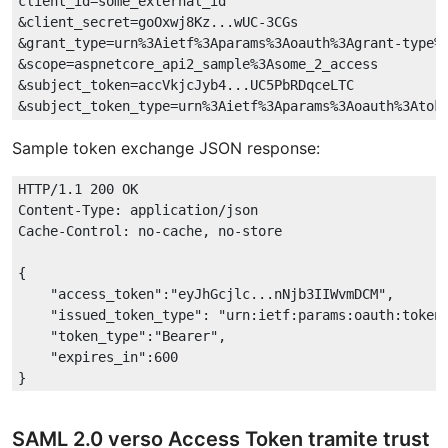
client_id=some_external_id

&client_secret=goOxwj8Kz...wUC-3CGs

&grant_type=urn%3Aietf%3Aparams%3Aoauth%3Agrant-type%3
&scope=aspnetcore_api2_sample%3Asome_2_access

&subject_token=accVkjcJyb4...UC5PbRDqceLTC

Sample token exchange JSON response:
HTTP/1.1 200 OK

Content-Type: application/json

Cache-Control: no-cache, no-store

{

    "access_token":"eyJhGcjlc...nNjb3IIWvmDCM",

    "issued_token_type": "urn:ietf:params:oauth:token-
    "token_type":"Bearer",

    "expires_in":600

SAML 2.0 verso Access Token tramite trust