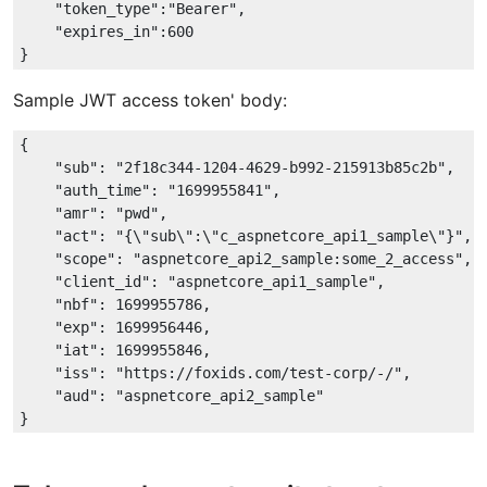
    "token_type":"Bearer",

    "expires_in":600

Sample JWT access token' body:
{

"sub"
: 
"2f18c344-1204-4629-b992-215913b85c2b"
,

"auth_time"
: 
"1699955841"
,

"amr"
: 
"pwd"
,

"act"
: 
"{\"sub\":\"c_aspnetcore_api1_sample\"}"
,

"scope"
: 
"aspnetcore_api2_sample:some_2_access"
,

"client_id"
: 
"aspnetcore_api1_sample"
,

"nbf"
: 
1699955786
,

"exp"
: 
1699956446
,

"iat"
: 
1699955846
,

"iss"
: 
"https://foxids.com/test-corp/-/"
,

"aud"
: 
"aspnetcore_api2_sample"