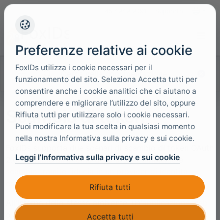
+45 4949 9091
Supporto
Lingue
Preferenze relative ai cookie
FoxIDs utilizza i cookie necessari per il
Cerca nella documentazione
funzionamento del sito. Seleziona Accetta tutti per
consentire anche i cookie analitici che ci aiutano a
comprendere e migliorare l’utilizzo del sito, oppure
Scambio di token
Rifiuta tutti per utilizzare solo i cookie necessari.
Puoi modificare la tua scelta in qualsiasi momento
nella nostra Informativa sulla privacy e sui cookie.
FoxIDs supporta due scenari di scambio di token OAuth
Leggi l’Informativa sulla privacy e sui cookie
2.0:
scambio all'interno dello stesso ambiente
e
scambio tramite fiducia in un provider di identità
esterno
.
Rifiuta tutti
All'interno dello stesso ambiente, un'
applicazione web
o una
API/risorsa
può scambiare un token di accesso
Accetta tutti