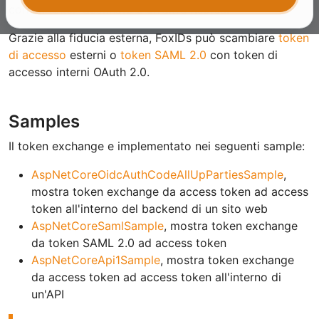
con un token destinato a un'altra risorsa.
Grazie alla fiducia esterna, FoxIDs può scambiare
token
di accesso
esterni o
token SAML 2.0
con token di
accesso interni OAuth 2.0.
Samples
Il token exchange e implementato nei seguenti sample:
AspNetCoreOidcAuthCodeAllUpPartiesSample
,
mostra token exchange da access token ad access
token all'interno del backend di un sito web
AspNetCoreSamlSample
, mostra token exchange
da token SAML 2.0 ad access token
AspNetCoreApi1Sample
, mostra token exchange
da access token ad access token all'interno di
un'API