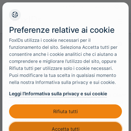
+45 4949 9091
Supporto
Lingue
Preferenze relative ai cookie
FoxIDs utilizza i cookie necessari per il
Cerca nella documentazione
funzionamento del sito. Seleziona Accetta tutti per
consentire anche i cookie analitici che ci aiutano a
comprendere e migliorare l’utilizzo del sito, oppure
FoxIDs Control
Rifiuta tutti per utilizzare solo i cookie necessari.
Puoi modificare la tua scelta in qualsiasi momento
nella nostra Informativa sulla privacy e sui cookie.
FoxIDs viene configurato tramite FoxIDs Control, che
Leggi l’Informativa sulla privacy e sui cookie
comprende
Control Client
e
Control API
. Control Client
e Control API sono protetti da FoxIDs, mentre Control
Client utilizza Control API.
Rifiuta tutti
Control API contiene tutte le funzionalità di
configurazione. Pertanto, è possibile automatizzare la
Accetta tutti