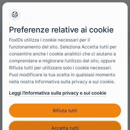
+45 4949 9091
Supporto
Lingue
Preferenze relative ai cookie
FoxIDs utilizza i cookie necessari per il
Cerca nella documentazione
funzionamento del sito. Seleziona Accetta tutti per
consentire anche i cookie analitici che ci aiutano a
comprendere e migliorare l’utilizzo del sito, oppure
Utenti esterni
Rifiuta tutti per utilizzare solo i cookie necessari.
Puoi modificare la tua scelta in qualsiasi momento
nella nostra Informativa sulla privacy e sui cookie.
Puoi usare il provisioning just-in-time (JIT) per creare
Leggi l’Informativa sulla privacy e sui cookie
utenti esterni e associarli a un'identita esterna. Un
utente esterno e associato a un metodo di
autenticazione (OpenID Connect, SAML 2.0, External
Rifiuta tutti
Login oppure Environment Link) e puo essere
autenticato solo usando quel metodo di autenticazione.
Accetta tutti
L'uso degli utenti esterni e facoltativo; non vengono