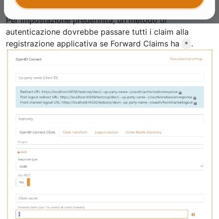
usando il log claims trace. Cosa sto sbagliando?
Per impostazione predefinita, un metodo di
autenticazione dovrebbe passare tutti i claim alla
registrazione applicativa se Forward Claims ha
.
*