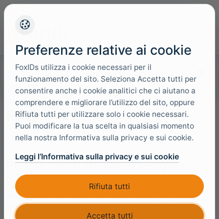
+45 4949 9091
Supporto
Lingue
Preferenze relative ai cookie
FoxIDs utilizza i cookie necessari per il
Cerca nella documentazione
funzionamento del sito. Seleziona Accetta tutti per
consentire anche i cookie analitici che ci aiutano a
comprendere e migliorare l’utilizzo del sito, oppure
FAQ
Rifiuta tutti per utilizzare solo i cookie necessari.
Puoi modificare la tua scelta in qualsiasi momento
nella nostra Informativa sulla privacy e sui cookie.
Leggi l’Informativa sulla privacy e sui cookie
Perche non tutti i claim vengono
passati all'applicazione?
Rifiuta tutti
Solo i claim
,
,
e
vengono passati.
sub
sid
acr
amr
Ottengo piu claim dal metodo di autenticazione
Accetta tutti