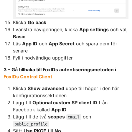
Klicka
Go back
I vänstra navigeringen, klicka
App settings
och välj
Basic
Läs
App ID
och
App Secret
och spara dem för
senare
Fyll i nödvändiga uppgifter
3 - Gå tillbaka till FoxIDs autentiseringsmetoden i
FoxIDs Control Client
Klicka
Show advanced
uppe till höger i den här
konfigurationssektionen
Lägg till
Optional custom SP client ID
från
Facebook kallad
App ID
Lägg till de två
scopes
och
email
public_profile
Sätt
Use PKCE
till
No