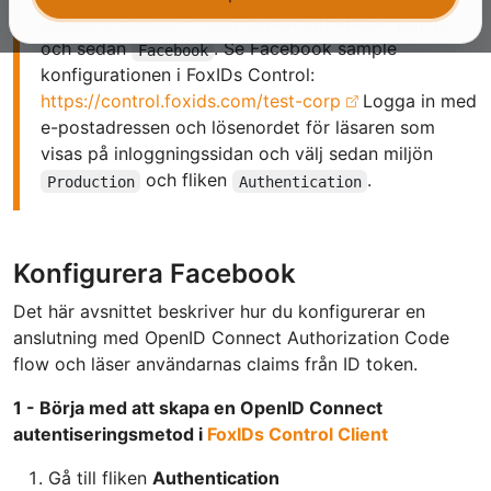
sample
(
sample docs
) genom att klicka
Log in
och sedan
. Se Facebook sample
Facebook
konfigurationen i FoxIDs Control:
https://control.foxids.com/test-corp
Logga in med
e-postadressen och lösenordet för läsaren som
visas på inloggningssidan och välj sedan miljön
och fliken
.
Production
Authentication
Konfigurera Facebook
Det här avsnittet beskriver hur du konfigurerar en
anslutning med OpenID Connect Authorization Code
flow och läser användarnas claims från ID token.
1 - Börja med att skapa en OpenID Connect
autentiseringsmetod i
FoxIDs Control Client
Gå till fliken
Authentication