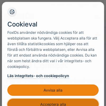
+45 4949 9091
Support
Språk
Cookieval
FoxIDs använder nödvändiga cookies för att
Sök i dokumentationen
webbplatsen ska fungera. Välj Acceptera alla för att
även tillåta statistikcookies som hjälper oss att
förstå och förbättra webbplatsen, eller Avvisa alla
Anslut Facebook med
för att endast använda nödvändiga cookies. Du kan
när som helst ändra ditt val i vår integritets- och
OpenID Connect
cookiepolicy.
Läs integritets- och cookiepolicyn
FoxIDs kan anslutas till Facebook med OpenID Connect
och autentisera användare med Facebook login eller
Avvisa alla
Facebook Limited login.
Acceptera alla
Du kan testa Facebook login med
online web app