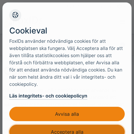
+45 4949 9091
Support
Språk
Cookieval
FoxIDs använder nödvändiga cookies för att
Sök i dokumentationen
webbplatsen ska fungera. Välj Acceptera alla för att
även tillåta statistikcookies som hjälper oss att
förstå och förbättra webbplatsen, eller Avvisa alla
Certifikat
för att endast använda nödvändiga cookies. Du kan
när som helst ändra ditt val i vår integritets- och
cookiepolicy.
Varje
miljö
har ett unikt certifikat som används av
Läs integritets- och cookiepolicyn
Identity Provider. FoxIDs skapar som standard ett
självundertecknat certifikat som förnyas automatiskt,
och du kan ändra certifikatbehållarens typ om en annan
Avvisa alla
certifikatlivscykel krävs.
Det finns två olika typer av certifikatbehållare:
Acceptera alla