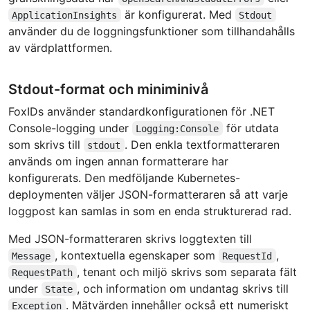
är konfigurerat. Med
ApplicationInsights
Stdout
använder du de loggningsfunktioner som tillhandahålls
av värdplattformen.
Stdout-format och miniminivå
FoxIDs använder standardkonfigurationen för .NET
Console-logging under
för utdata
Logging:Console
som skrivs till
. Den enkla textformatteraren
stdout
används om ingen annan formatterare har
konfigurerats. Den medföljande Kubernetes-
deploymenten väljer JSON-formatteraren så att varje
loggpost kan samlas in som en enda strukturerad rad.
Med JSON-formatteraren skrivs loggtexten till
, kontextuella egenskaper som
,
Message
RequestId
, tenant och miljö skrivs som separata fält
RequestPath
under
, och information om undantag skrivs till
State
. Mätvärden innehåller också ett numeriskt
Exception