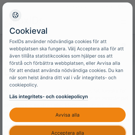
+45 4949 9091
Support
Språk
Cookieval
FoxIDs använder nödvändiga cookies för att
Sök i dokumentationen
webbplatsen ska fungera. Välj Acceptera alla för att
även tillåta statistikcookies som hjälper oss att
förstå och förbättra webbplatsen, eller Avvisa alla
Loggning
för att endast använda nödvändiga cookies. Du kan
när som helst ändra ditt val i vår integritets- och
cookiepolicy.
FoxIDs loggar som standard varningar, fel, kritiska fel
Läs integritets- och cookiepolicyn
och händelser. Loggposterna innehåller en tidsstämpel
och relevant begäran eller identitetskontext, till
exempel klientens IP-adress, om sådan finns tillgänglig.
Avvisa alla
Ytterligare spårningar och mätvärden kan aktiveras per
miljö för diagnostik.
Acceptera alla