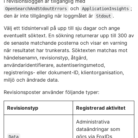
i revisionsloggen är tillgänglig med
och
;
OpenSearchAndStdoutErrors
ApplicationInsights
den är inte tillgänglig när loggmålet är
.
Stdout
Välj ett tidsintervall på upp till sju dagar och ange
eventuellt söktext. En sökning returnerar upp till 300 av
de senaste matchande posterna och visar en varning
när resultatet har trunkerats. Söktexten matchas mot
händelsenamn, revisionstyp, åtgärd,
användaridentifierare, autentiseringsmetod,
registrerings- eller dokument-ID, klientorganisation,
miljö och ändrade data.
Revisionsposter använder följande typer:
Revisionstyp
Registrerad aktivitet
Administrativa
dataändringar som
görs via FoxIDs
Data