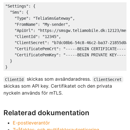
"Settings"
: {

"Sms"
: {

"Type"
: 
"TeliaSmsGateway"
,

"FromName"
: 
"My-sender"
,

"ApiUrl"
: 
"https://smsgw.teliamobile.dk:12123/mes
"ClientId"
: 
"12345"
,

"ClientSecret"
: 
"b7dc08b6-54c8-46c2-ba37-21855d0a
"CertificatePemCrt"
: 
"-----BEGIN CERTIFICATE-----
"CertificatePemKey"
: 
"-----BEGIN PRIVATE KEY-----
  }

skickas som avsändaradress.
ClientId
ClientSecret
skickas som API key. Certifikatet och den privata
nyckeln används för mTLS.
Relaterad dokumentation
E-postleverantör
Tvåfaktor- och multifaktorautentisering