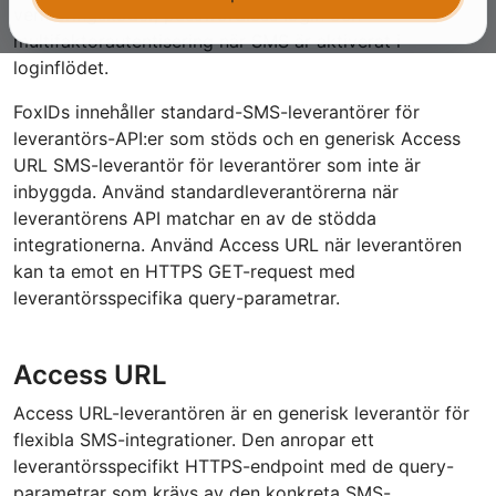
verifieringskoder, passwordless login och
multifaktorautentisering när SMS är aktiverat i
loginflödet.
FoxIDs innehåller standard-SMS-leverantörer för
leverantörs-API:er som stöds och en generisk Access
URL SMS-leverantör för leverantörer som inte är
inbyggda. Använd standardleverantörerna när
leverantörens API matchar en av de stödda
integrationerna. Använd Access URL när leverantören
kan ta emot en HTTPS GET-request med
leverantörsspecifika query-parametrar.
Access URL
Access URL-leverantören är en generisk leverantör för
flexibla SMS-integrationer. Den anropar ett
leverantörsspecifikt HTTPS-endpoint med de query-
parametrar som krävs av den konkreta SMS-