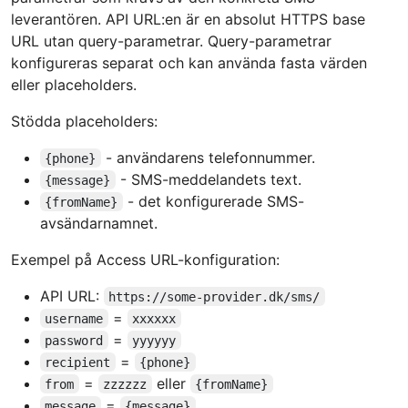
leverantören. API URL:en är en absolut HTTPS base
URL utan query-parametrar. Query-parametrar
konfigureras separat och kan använda fasta värden
eller placeholders.
Stödda placeholders:
- användarens telefonnummer.
{phone}
- SMS-meddelandets text.
{message}
- det konfigurerade SMS-
{fromName}
avsändarnamnet.
Exempel på Access URL-konfiguration:
API URL:
https://some-provider.dk/sms/
=
username
xxxxxx
=
password
yyyyyy
=
recipient
{phone}
=
eller
from
zzzzzz
{fromName}
=
message
{message}