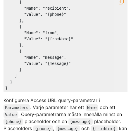
      {

"Name"
: 
"recipient"
,

"Value"
: 
"{phone}"
      },

      {

"Name"
: 
"from"
,

"Value"
: 
"{fromName}"
      },

      {

"Name"
: 
"message"
,

"Value"
: 
"{message}"
      }

    ]

  }

Konfigurera Access URL query-parametrar i
. Varje parameter har ett
och ett
Parameters
Name
. Query-parametrarna måste innehålla minst en
Value
placeholder och en
placeholder.
{phone}
{message}
Placeholders
,
och
kan
{phone}
{message}
{fromName}