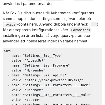
användas i parametervärden.
När FoxIDs distribueras till Kubernetes konfigureras
samma application settings som miljövariabler på
-containern. Använd dubbla understreck (
)
foxids
__
för att separera konfigurationsnivåer.
-
Parameters
inställningen är en lista, så varje query-parameter
använder ett nollbaserat index i variabelnamnet:
env:
-
name:
"Settings__Sms__Type"
value:
"AccessUrl"
-
name:
"Settings__Sms__FromName"
value:
"My-sender"
-
name:
"Settings__Sms__ApiUrl"
value:
"https://some-provider.dk/sms/"
-
name:
"Settings__Sms__Parameters__0__Name"
value:
"username"
-
name:
"Settings__Sms__Parameters__0__Value"
value:
"xxxxxx"
-
name:
"Settings__Sms__Parameters__1__Name"