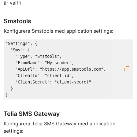
är valfri.
Smstools
Konfigurera Smstools med application settings:
"Settings"
: {

"Sms"
: {

"Type"
: 
"Smstools"
,

"FromName"
: 
"My-sender"
,

"ApiUrl"
: 
"https://app.smstools.com"
,

"ClientId"
: 
"client-id"
,

"ClientSecret"
: 
"client-secret"
  }

Telia SMS Gateway
Konfigurera Telia SMS Gateway med application
settings: