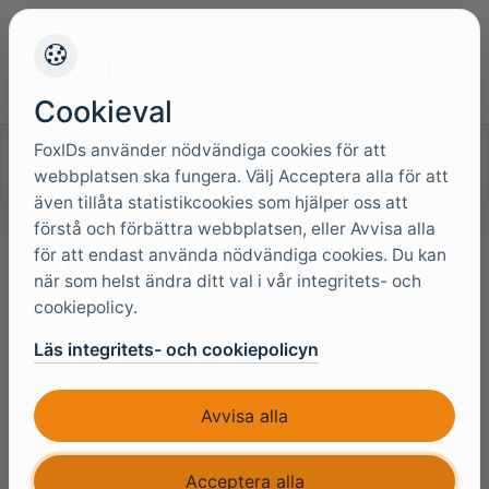
+45 4949 9091
Support
Språk
Cookieval
FoxIDs använder nödvändiga cookies för att
Sök i dokumentationen
webbplatsen ska fungera. Välj Acceptera alla för att
även tillåta statistikcookies som hjälper oss att
förstå och förbättra webbplatsen, eller Avvisa alla
SMS-leverantör
för att endast använda nödvändiga cookies. Du kan
när som helst ändra ditt val i vår integritets- och
cookiepolicy.
FoxIDs stöder att skicka SMS-meddelanden med
Läs integritets- och cookiepolicyn
Access URL, Gateway API, Smstools och Telia SMS
Gateway. SMS-leverantören kan konfigureras som
SMS-leverantör i
varje miljö
eller
globalt
i FoxIDs site-
Avvisa alla
konfiguration.
FoxIDs skickar SMS-meddelanden till användare för
Acceptera alla