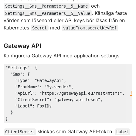
och
Settings__Sms__Parameters__5__Name
. Känsliga fasta
Settings__Sms__Parameters__5__Value
värden som lösenord eller API keys bör läsas från en
Kubernetes
med
.
Secret
valueFrom.secretKeyRef
Gateway API
Konfigurera Gateway API med application settings:
"Settings"
: {

"Sms"
: {

"Type"
: 
"GatewayApi"
,

"FromName"
: 
"My-sender"
,

"ApiUrl"
: 
"https://gatewayapi.eu/rest/mtsms"
,

"ClientSecret"
: 
"gateway-api-token"
,

"Label"
: FoxIDs

  }

skickas som Gateway API-token.
ClientSecret
Label