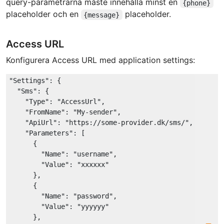
query-parametrarna måste innehålla minst en
{phone}
placeholder och en
placeholder.
{message}
Access URL
Konfigurera Access URL med application settings:
"Settings"
: {

"Sms"
: {

"Type"
: 
"AccessUrl"
,

"FromName"
: 
"My-sender"
,

"ApiUrl"
: 
"https://some-provider.dk/sms/"
,

"Parameters"
: [

      {

"Name"
: 
"username"
,

"Value"
: 
"xxxxxx"
      },

      {

"Name"
: 
"password"
,

"Value"
: 
"yyyyyy"
      },
