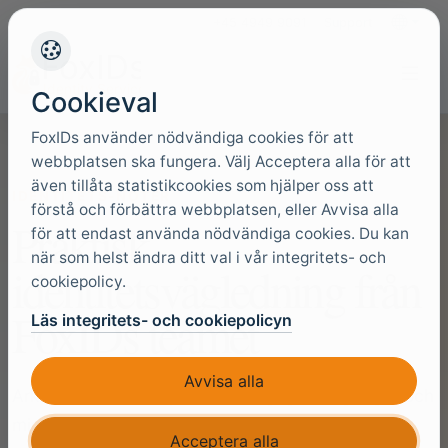
+45 4949 9091
Support
Språk
Cookieval
FoxIDs använder nödvändiga cookies för att
webbplatsen ska fungera. Välj Acceptera alla för att
även tillåta statistikcookies som hjälper oss att
IDENTITETS-NOTER
förstå och förbättra webbplatsen, eller Avvisa alla
Praktisk
för att endast använda nödvändiga cookies. Du kan
när som helst ändra ditt val i vår integritets- och
identitetsvägledning från
cookiepolicy.
FoxIDs teamet
Läs integritets- och cookiepolicyn
Avvisa alla
Arkitekturbeslut, implementeringsgenomgångar och
migreringsvägledning för team som säkrar riktiga
Acceptera alla