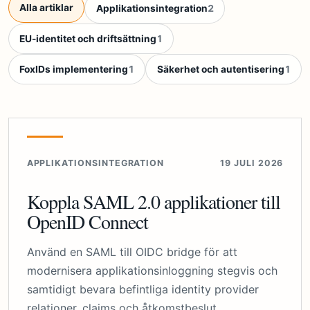
Alla artiklar
Applikationsintegration
2
EU-identitet och driftsättning
1
FoxIDs implementering
1
Säkerhet och autentisering
1
APPLIKATIONSINTEGRATION
19 JULI 2026
Koppla SAML 2.0 applikationer till
OpenID Connect
Använd en SAML till OIDC bridge för att
modernisera applikationsinloggning stegvis och
samtidigt bevara befintliga identity provider
relationer, claims och åtkomstbeslut.