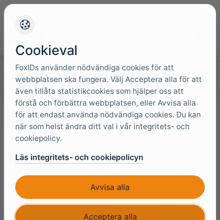
+45 4949 9091
Support
Språk
Cookieval
FoxIDs använder nödvändiga cookies för att
Sök i dokumentationen
webbplatsen ska fungera. Välj Acceptera alla för att
även tillåta statistikcookies som hjälper oss att
förstå och förbättra webbplatsen, eller Avvisa alla
Kom igång
för att endast använda nödvändiga cookies. Du kan
när som helst ändra ditt val i vår integritets- och
cookiepolicy.
FoxIDs Cloud låter dig skapa en tenant på några
Läs integritets- och cookiepolicyn
minuter och börja konfigurera säkra identitetsflöden
direkt.
Skapa en ny tenant
eller
logga in
med ett
befintligt konto för att öppna FoxIDs Control.
Avvisa alla
Vill du köra FoxIDs själv? Se
guiden för självhostad
driftsättning
.
Acceptera alla