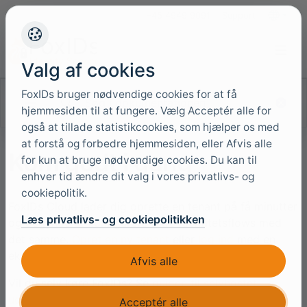
+45 4949 9091
Support
Sprog
Valg af cookies
FoxIDs bruger nødvendige cookies for at få
Søg i dokumentationen
hjemmesiden til at fungere. Vælg Acceptér alle for
også at tillade statistikcookies, som hjælper os med
at forstå og forbedre hjemmesiden, eller Afvis alle
Kom godt i gang
for kun at bruge nødvendige cookies. Du kan til
enhver tid ændre dit valg i vores privatlivs- og
cookiepolitik.
FoxIDs Cloud lader dig oprette en tenant på få minutter
Læs privatlivs- og cookiepolitikken
og begynde at konfigurere sikre identitetsflows med
det samme.
Opret en ny tenant
eller
log ind
med en
eksisterende konto for at åbne FoxIDs Control.
Afvis alle
Vil du selv køre FoxIDs? Se
guiden til selvhostet
udrulning
.
Acceptér alle