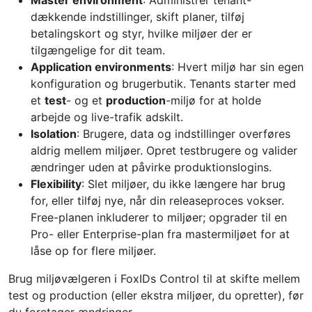
dækkende indstillinger, skift planer, tilføj
betalingskort og styr, hvilke miljøer der er
tilgængelige for dit team.
Application environments
: Hvert miljø har sin egen
konfiguration og brugerbutik. Tenants starter med
et
test
- og et
production
-miljø for at holde
arbejde og live-trafik adskilt.
Isolation
: Brugere, data og indstillinger overføres
aldrig mellem miljøer. Opret testbrugere og valider
ændringer uden at påvirke produktionslogins.
Flexibility
: Slet miljøer, du ikke længere har brug
for, eller tilføj nye, når din releaseproces vokser.
Free-planen inkluderer to miljøer; opgrader til en
Pro- eller Enterprise-plan fra mastermiljøet for at
låse op for flere miljøer.
Brug miljøvælgeren i FoxIDs Control til at skifte mellem
test og production (eller ekstra miljøer, du opretter), før
du foretager ændringer.