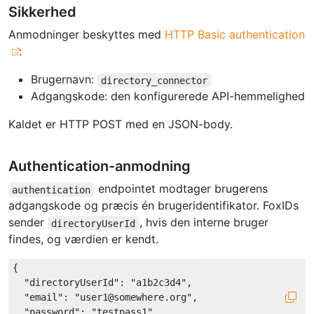
Sikkerhed
Anmodninger beskyttes med
HTTP Basic authentication
:
Brugernavn:
directory_connector
Adgangskode: den konfigurerede API-hemmelighed
Kaldet er HTTP POST med en JSON-body.
Authentication-anmodning
endpointet modtager brugerens
authentication
adgangskode og præcis én brugeridentifikator. FoxIDs
sender
, hvis den interne bruger
directoryUserId
findes, og værdien er kendt.
{

"directoryUserId"
: 
"a1b2c3d4"
,

"email"
: 
"user1@somewhere.org"
,

"password"
: 
"testpass1"