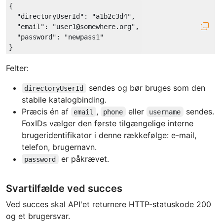
{

"directoryUserId"
: 
"a1b2c3d4"
,

"email"
: 
"user1@somewhere.org"
,

"password"
: 
"newpass1"
Felter:
sendes og bør bruges som den
directoryUserId
stabile katalogbinding.
Præcis én af
,
eller
sendes.
email
phone
username
FoxIDs vælger den første tilgængelige interne
brugeridentifikator i denne rækkefølge: e-mail,
telefon, brugernavn.
er påkrævet.
password
Svartilfælde ved succes
Ved succes skal API'et returnere HTTP-statuskode 200
og et brugersvar.