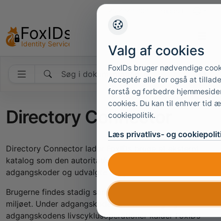
+45 4949 9091
Support
Sprog
Valg af cookies
FoxIDs bruger nødvendige cooki
Søg i dokumentationen
Acceptér alle for også at tillad
forstå og forbedre hjemmesiden,
cookies. Du kan til enhver tid æ
Directory Connector
cookiepolitik.
Læs privatlivs- og cookiepoli
Directory Connector lader FoxIDs bruge et eksternt
katalog som den autoritative kilde til interne brugeres
adgangskoder og udvalgte brugerdata.
Brugerne findes stadig som
interne brugere
i FoxIDs-
miljøet. Under adgangskodeautentificering og
adgangskodens livscyklusoperationer kalder FoxIDs