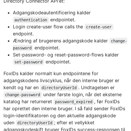
Directory Connector API'et:
Adgangskodeautentificering kalder
endpointet.
authentication
Login create-user flow calls the
create-user
endpoint.
Ændring af brugerens adgangskode kalder
change-
endpointet.
password
Set-password- og reset-password-flows kalder
endpointet.
set-password
FoxIDs kalder normalt kun endpointene for
adgangskodens livscyklus, når den interne bruger er
kendt og har en
. Undtagelsen er
directoryUserId
under første login, når det eksterne
change-password
katalog har returneret
, før FoxIDs
password_expired
har oprettet den interne bruger. I så fald sender FoxIDs
login-identifikatoren og den aktuelle adgangskode
uden
; efter et vellykket
directoryUserId
adgangskodeskift bruger FoxIDs success-responsen til