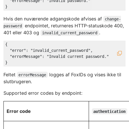
"errorMessage"
: 
"Invalid password."
Hvis den nuværende adgangskode afvises af
change-
endpointet, returneres HTTP-statuskode 400,
password
401 eller 403 og
.
invalid_current_password
{

"error"
: 
"invalid_current_password"
,

"errorMessage"
: 
"Invalid current password."
Feltet
logges af FoxIDs og vises ikke til
errorMessage
slutbrugeren.
Supported error codes by endpoint:
Error code
authentication