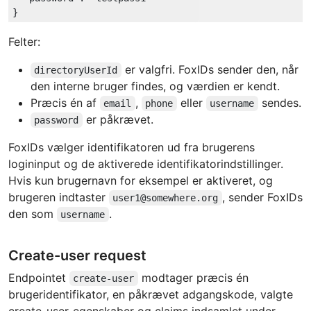
Felter:
er valgfri. FoxIDs sender den, når
directoryUserId
den interne bruger findes, og værdien er kendt.
Præcis én af
,
eller
sendes.
email
phone
username
er påkrævet.
password
FoxIDs vælger identifikatoren ud fra brugerens
logininput og de aktiverede identifikatorindstillinger.
Hvis kun brugernavn for eksempel er aktiveret, og
brugeren indtaster
, sender FoxIDs
user1@somewhere.org
den som
.
username
Create-user request
Endpointet
modtager præcis én
create-user
brugeridentifikator, en påkrævet adgangskode, valgte
create-user-egenskaber og claims indsamlet under