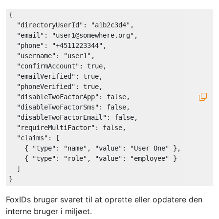
{

"directoryUserId"
: 
"a1b2c3d4"
,

"email"
: 
"user1@somewhere.org"
,

"phone"
: 
"+4511223344"
,

"username"
: 
"user1"
,

"confirmAccount"
: 
true
,

"emailVerified"
: 
true
,

"phoneVerified"
: 
true
,

"disableTwoFactorApp"
: 
false
,

"disableTwoFactorSms"
: 
false
,

"disableTwoFactorEmail"
: 
false
,

"requireMultiFactor"
: 
false
,

"claims"
: [

    { 
"type"
: 
"name"
, 
"value"
: 
"User One"
 },

    { 
"type"
: 
"role"
, 
"value"
: 
"employee"
 }

  ]

FoxIDs bruger svaret til at oprette eller opdatere den
interne bruger i miljøet.