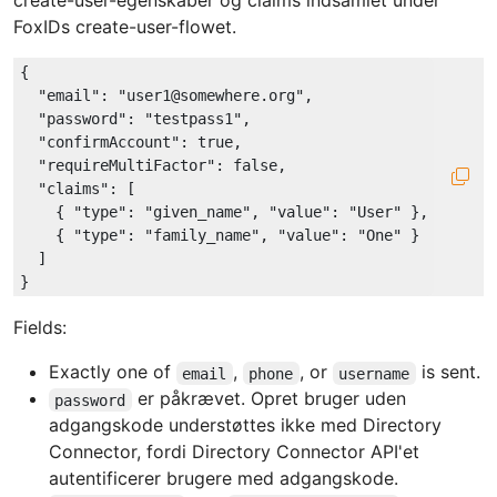
FoxIDs create-user-flowet.
{

"email"
: 
"user1@somewhere.org"
,

"password"
: 
"testpass1"
,

"confirmAccount"
: 
true
,

"requireMultiFactor"
: 
false
,

"claims"
: [

    { 
"type"
: 
"given_name"
, 
"value"
: 
"User"
 },

    { 
"type"
: 
"family_name"
, 
"value"
: 
"One"
 }

  ]

Fields:
Exactly one of
,
, or
is sent.
email
phone
username
er påkrævet. Opret bruger uden
password
adgangskode understøttes ikke med Directory
Connector, fordi Directory Connector API'et
autentificerer brugere med adgangskode.