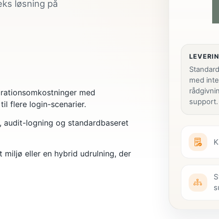
eks løsning på
LEVERI
Standar
med inte
rådgivni
egrationsomkostninger med
support.
l flere login-scenarier.
r, audit-logning og standardbaseret
K
 miljø eller en hybrid udrulning, der
S
s