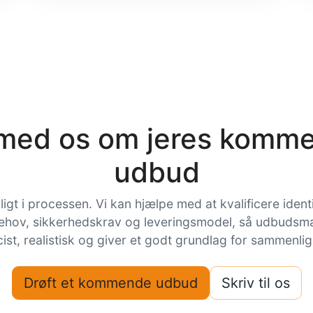
 med os om jeres komm
udbud
dligt i processen. Vi kan hjælpe med at kvalificere ident
ehov, sikkerhedskrav og leveringsmodel, så udbudsmat
ist, realistisk og giver et godt grundlag for sammenlign
Drøft et kommende udbud
Skriv til os