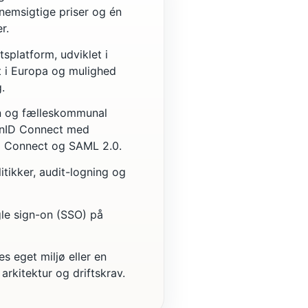
emsigtige priser og én
r.
splatform, udviklet i
 i Europa og mulighed
.
in og fælleskommunal
enID Connect med
 Connect og SAML 2.0.
tikker, audit-logning og
le sign-on (SSO) på
s eget miljø eller en
arkitektur og driftskrav.