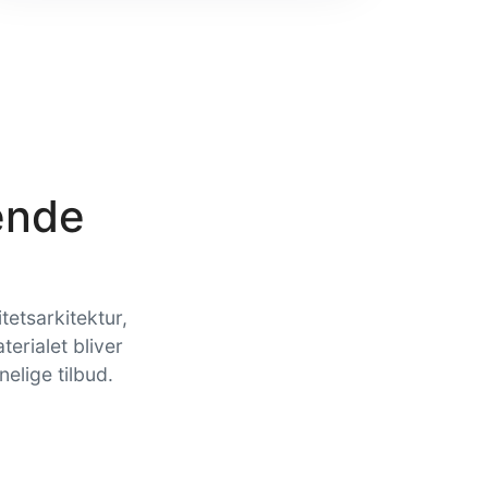
ende
itetsarkitektur,
erialet bliver
elige tilbud.