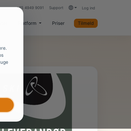
+45 4949 9091
Support
Log ind
Sprog
ster
Platform
Priser
Tilmeld
ere.
os
ruge