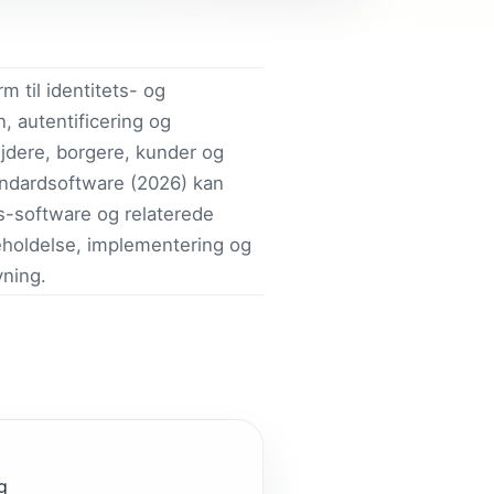
m til identitets- og
n, autentificering og
jdere, borgere, kunder og
andardsoftware (2026) kan
s-software og relaterede
eholdelse, implementering og
vning.
g