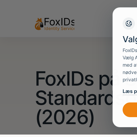
Val
FoxIDs
Vælg A
med at
FoxIDs på S
nødven
privat
Standardso
Læs pr
(2026)