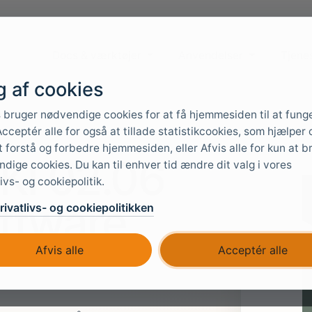
Docs & værktøjer
Anvendelser
Tjene
g af cookies
 bruger nødvendige cookies for at få hjemmesiden til at fung
cceptér alle for også at tillade statistikcookies, som hjælper 
 forstå og forbedre hjemmesiden, eller Afvis alle for kun at b
KI 02.06
dige cookies. Du kan til enhver tid ændre dit valg i vores
livs- og cookiepolitik.
ftware
ivatlivs- og cookiepolitikken
Afvis alle
Acceptér alle