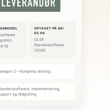
NGSMODEL
OPTAGET PÅ SKI
02.06
dsoftware
02.06
gration,
Standardsoftware
ng og
(2026)
ategori 2 – Kompleks løsning
tandardsoftware, implementering,
upport og rådgivning