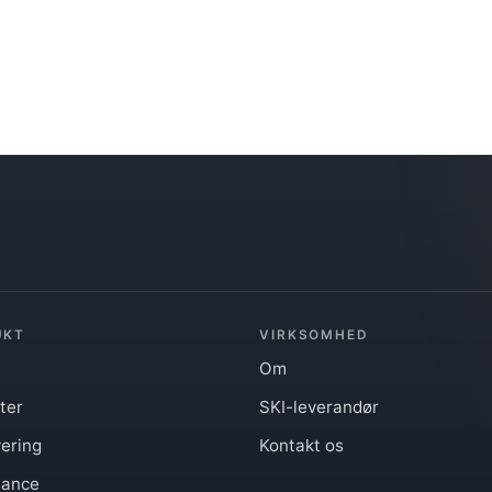
UKT
VIRKSOMHED
Om
ter
SKI-leverandør
ering
Kontakt os
iance