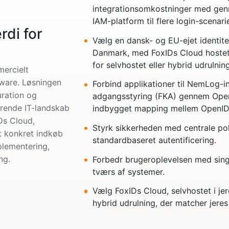
integrationsomkostninger med genn
IAM-platform til flere login-scenarie
rdi for
Vælg en dansk- og EU-ejet identitet
Danmark, med FoxIDs Cloud hostet
for selvhostet eller hybrid udrulning
ercielt
tware. Løsningen
Forbind applikationer til NemLog-
uration og
adgangsstyring (FKA) gennem Op
terende IT-landskab
indbygget mapping mellem OpenID
Ds Cloud,
Styrk sikkerheden med centrale poli
Et konkret indkøb
standardbaseret autentificering.
plementering,
ng.
Forbedr brugeroplevelsen med sing
tværs af systemer.
Vælg FoxIDs Cloud, selvhostet i jere
hybrid udrulning, der matcher jeres 