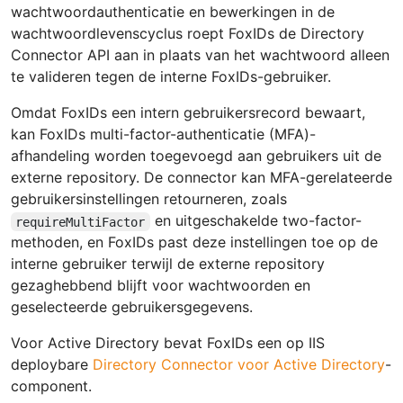
wachtwoordauthenticatie en bewerkingen in de
wachtwoordlevenscyclus roept FoxIDs de Directory
Connector API aan in plaats van het wachtwoord alleen
te valideren tegen de interne FoxIDs-gebruiker.
Omdat FoxIDs een intern gebruikersrecord bewaart,
kan FoxIDs multi-factor-authenticatie (MFA)-
afhandeling worden toegevoegd aan gebruikers uit de
externe repository. De connector kan MFA-gerelateerde
gebruikersinstellingen retourneren, zoals
en uitgeschakelde two-factor-
requireMultiFactor
methoden, en FoxIDs past deze instellingen toe op de
interne gebruiker terwijl de externe repository
gezaghebbend blijft voor wachtwoorden en
geselecteerde gebruikersgegevens.
Voor Active Directory bevat FoxIDs een op IIS
deploybare
Directory Connector voor Active Directory
-
component.