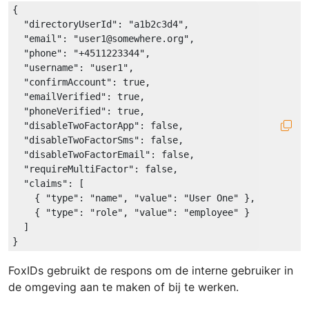
{

"directoryUserId"
: 
"a1b2c3d4"
,

"email"
: 
"user1@somewhere.org"
,

"phone"
: 
"+4511223344"
,

"username"
: 
"user1"
,

"confirmAccount"
: 
true
,

"emailVerified"
: 
true
,

"phoneVerified"
: 
true
,

"disableTwoFactorApp"
: 
false
,

"disableTwoFactorSms"
: 
false
,

"disableTwoFactorEmail"
: 
false
,

"requireMultiFactor"
: 
false
,

"claims"
: [

    { 
"type"
: 
"name"
, 
"value"
: 
"User One"
 },

    { 
"type"
: 
"role"
, 
"value"
: 
"employee"
 }

  ]

FoxIDs gebruikt de respons om de interne gebruiker in
de omgeving aan te maken of bij te werken.