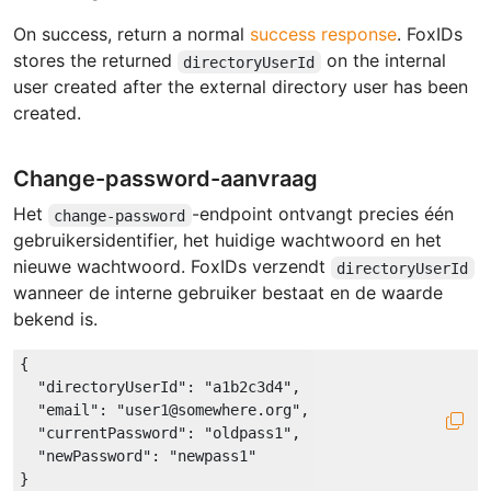
On success, return a normal
success response
. FoxIDs
stores the returned
on the internal
directoryUserId
user created after the external directory user has been
created.
Change-password-aanvraag
Het
-endpoint ontvangt precies één
change-password
gebruikersidentifier, het huidige wachtwoord en het
nieuwe wachtwoord. FoxIDs verzendt
directoryUserId
wanneer de interne gebruiker bestaat en de waarde
bekend is.
{

"directoryUserId"
: 
"a1b2c3d4"
,

"email"
: 
"user1@somewhere.org"
,

"currentPassword"
: 
"oldpass1"
,

"newPassword"
: 
"newpass1"