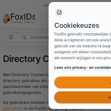
+45 4949 9091
Ondersteuning
Talen
Cookiekeuzes
FoxIDs gebruikt noodzakelijke 
Documentatie doorzoeken
Alles accepteren om ook analyt
gebruik van de website te begri
weigeren om alleen noodzakelij
Directory Connector
elk moment wijzigen in ons pri
Lees ons privacy- en cookiebe
Met Directory Connector kan FoxIDs een externe
directory gebruiken als gezaghebbende bron voor
wachtwoorden van interne gebruikers en geselecteerde
gebruikersgegevens.
A
De gebruikers bestaan nog steeds als
interne
gebruikers
in de FoxIDs-omgeving. Tijdens