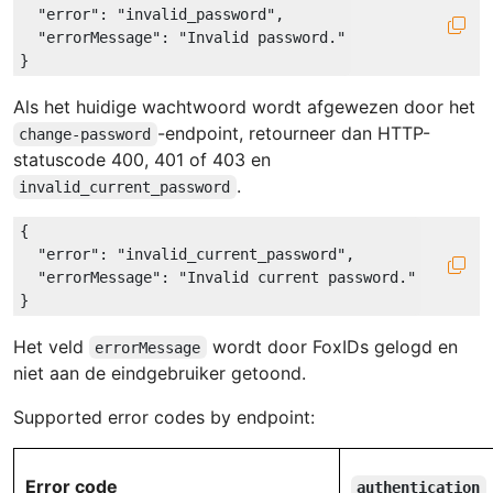
"error"
: 
"invalid_password"
,

"errorMessage"
: 
"Invalid password."
Als het huidige wachtwoord wordt afgewezen door het
-endpoint, retourneer dan HTTP-
change-password
statuscode 400, 401 of 403 en
.
invalid_current_password
{

"error"
: 
"invalid_current_password"
,

"errorMessage"
: 
"Invalid current password."
Het veld
wordt door FoxIDs gelogd en
errorMessage
niet aan de eindgebruiker getoond.
Supported error codes by endpoint:
Error code
authentication