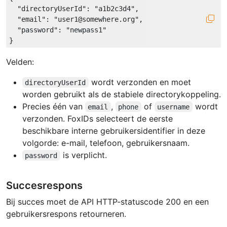
"directoryUserId"
: 
"a1b2c3d4"
,

"email"
: 
"user1@somewhere.org"
,

"password"
: 
"newpass1"
Velden:
wordt verzonden en moet
directoryUserId
worden gebruikt als de stabiele directorykoppeling.
Precies één van
,
of
wordt
email
phone
username
verzonden. FoxIDs selecteert de eerste
beschikbare interne gebruikersidentifier in deze
volgorde: e-mail, telefoon, gebruikersnaam.
is verplicht.
password
Succesrespons
Bij succes moet de API HTTP-statuscode 200 en een
gebruikersrespons retourneren.