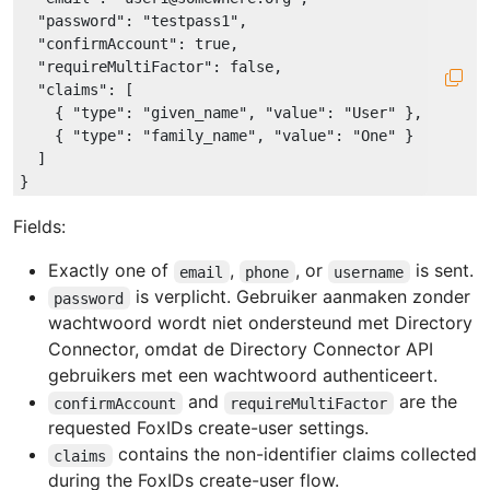
"password"
: 
"testpass1"
,

"confirmAccount"
: 
true
,

"requireMultiFactor"
: 
false
,

"claims"
: [

    { 
"type"
: 
"given_name"
, 
"value"
: 
"User"
 },

    { 
"type"
: 
"family_name"
, 
"value"
: 
"One"
 }

  ]

Fields:
Exactly one of
,
, or
is sent.
email
phone
username
is verplicht. Gebruiker aanmaken zonder
password
wachtwoord wordt niet ondersteund met Directory
Connector, omdat de Directory Connector API
gebruikers met een wachtwoord authenticeert.
and
are the
confirmAccount
requireMultiFactor
requested FoxIDs create-user settings.
contains the non-identifier claims collected
claims
during the FoxIDs create-user flow.