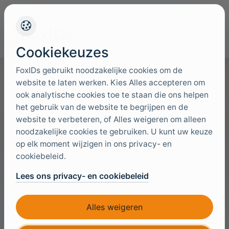
+45 4949 9091
Ondersteuning
Talen
Cookiekeuzes
FoxIDs gebruikt noodzakelijke cookies om de
website te laten werken. Kies Alles accepteren om
ook analytische cookies toe te staan die ons helpen
het gebruik van de website te begrijpen en de
Dien een supportverzoek in
website te verbeteren, of Alles weigeren om alleen
noodzakelijke cookies te gebruiken. U kunt uw keuze
Beschrijf het probleem, de betrokken omgeving en de
op elk moment wijzigen in ons privacy- en
impact. Wij beoordelen de melding en reageren volgens
cookiebeleid.
de toepasselijke supportvoorwaarden.
Lees ons privacy- en cookiebeleid
E-mailadres
Alles weigeren