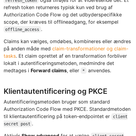
refresh_token
refresh token returneres typisk kun ved brug af
Authorization Code Flow og det udbyderspecifikke
scope, der kræves til offlineadgang, for eksempel
.
offline_access
Claims kan vælges, omdøbes, kombineres eller ændres
på anden måde med
claim-transformationer og claim-
tasks
. Et claim oprettet af en transformation forbliver
lokalt i autentificeringsmetoden, medmindre det
medtages i
Forward claims
, eller
anvendes.
*
Klientautentificering og PKCE
Autentificeringsmetoden bruger som standard
Authorization Code Flow med PKCE. Standardmetoden
til klientautentificering på token-endpointet er
client
.
secret post
Aktivér
Show advanced
for at vælge
client secret