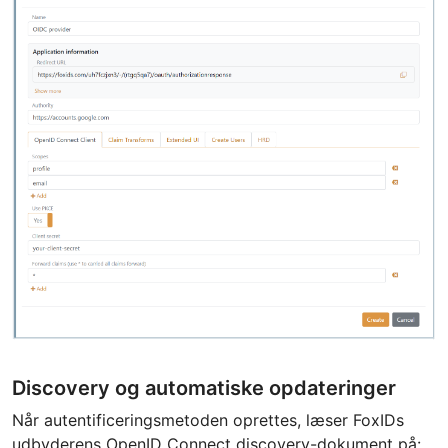
Discovery og automatiske opdateringer
Når autentificeringsmetoden oprettes, læser FoxIDs
udbyderens OpenID Connect discovery-dokument på: