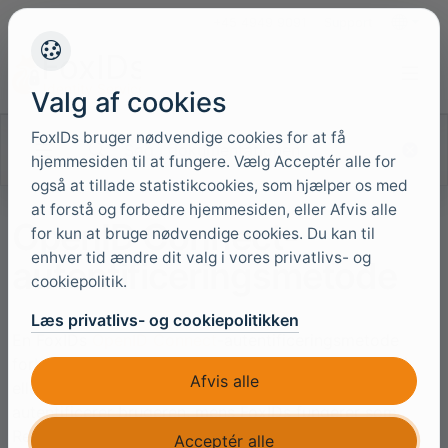
+45 4949 9091
Support
Sprog
Valg af cookies
FoxIDs bruger nødvendige cookies for at få
Søg i dokumentationen
hjemmesiden til at fungere. Vælg Acceptér alle for
også at tillade statistikcookies, som hjælper os med
at forstå og forbedre hjemmesiden, eller Afvis alle
OpenID Connect-
for kun at bruge nødvendige cookies. Du kan til
enhver tid ændre dit valg i vores privatlivs- og
autentificeringsmetode
cookiepolitik.
Læs privatlivs- og cookiepolitikken
En FoxIDs
OpenID Connect
-autentificeringsmetode
forbinder FoxIDs til en ekstern OpenID Provider (OP)
Afvis alle
eller Identity Provider (IdP). Den eksterne udbyder
autentificerer brugeren, mens FoxIDs fungerer som
Relying Party (RP) og gør den resulterende identitet
Acceptér alle