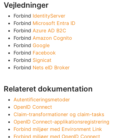
Vejledninger
Forbind
IdentityServer
Forbind
Microsoft Entra ID
Forbind
Azure AD B2C
Forbind
Amazon Cognito
Forbind
Google
Forbind
Facebook
Forbind
Signicat
Forbind
Nets eID Broker
Relateret dokumentation
Autentificeringsmetoder
OpenID Connect
Claim-transformationer og claim-tasks
OpenID Connect-applikationsregistrering
Forbind miljøer med Environment Link
Forbind miljøer med OpenID Connect