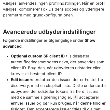
vælges, anvendes ingen profilindstillinger. Når en profil
vælges, kombinerer FoxIDs dens scopes og yderligere
parametre med grundkonfigurationen.
Avancerede udbyderindstillinger
Følgende indstillinger er tilgængelige under
Show
advanced
:
Optional custom SP client ID
tilsidesætter
autentificeringsmetodens navn, der anvendes som
client ID. Brug den, når udbyderen udsteder eller
kræver et bestemt client ID.
Edit issuers
erstatter den issuer, der er hentet fra
discovery, med en eksplicit liste. Dette understøtter
udbydere, der udsteder tokens fra flere issuers
med de samme signeringsnøgler.
accepterer
*
enhver issuer og bør kun bruges, når denne tillid er
tilsigtet. Den accepterede issuer føjes til claimet