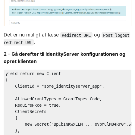
Det er nu muligt at læse
og
Redirect URL
Post logout
.
redirect URL
2 - Gå derefter til IdentityServer konfigurationen og
opret klienten
yield return new
{

    ClientId = 
"some_identityserver_app"
,

    AllowedGrantTypes = GrantTypes.Code,

    RequirePkce = 
true
,

    ClientSecrets =

    {

        new Secret(
"BpCbINKwxELM ... eVpMClM84Rr0"
.Sha
    },
