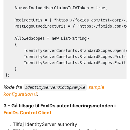
    AlwaysIncludeUserClaimsInIdToken = 
true
,

    RedirectUris = { 
"https://foxids.com/test-corp/-/
    PostLogoutRedirectUris = { 
"https://foxids.com/te
    AllowedScopes = new List<string>

    {

        IdentityServerConstants.StandardScopes.OpenId,
        IdentityServerConstants.StandardScopes.Profile
        IdentityServerConstants.StandardScopes.Email,

    }

Kode fra
sample
IdentityServerOidcOpSample
konfiguration
.
3 - Gå tilbage til FoxIDs autentificeringsmetoden i
FoxIDs Control Client
Tilføj IdentityServer authority