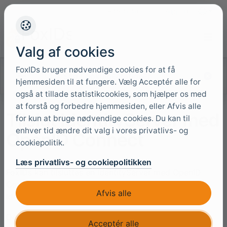
+45 4949 9091
Support
Sprog
Valg af cookies
FoxIDs bruger nødvendige cookies for at få
Søg i dokumentationen
hjemmesiden til at fungere. Vælg Acceptér alle for
også at tillade statistikcookies, som hjælper os med
at forstå og forbedre hjemmesiden, eller Afvis alle
Tilslut IdentityServer med
for kun at bruge nødvendige cookies. Du kan til
enhver tid ændre dit valg i vores privatlivs- og
OpenID Connect
cookiepolitik.
Læs privatlivs- og cookiepolitikken
FoxIDs kan tilsluttes en IdentityServer med OpenID
Connect og dermed autentificere slutbrugere i en
Afvis alle
IdentityServer.
Det er muligt at tilslutte en
IdentityServer klient
og
Acceptér alle