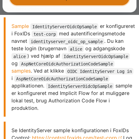
læse claims fra ID token eller vælge en mere kompleks
case hvor claims
læses fra access token
.
Sample
er konfigureret
IdentityServerOidcOpSample
i FoxIDs
med autentificeringsmetode
test-corp
navnet
. Du kan
identityserver_oidc_op_sample
teste login (brugernavn
og adgangskode
alice
) ved hjælp af
alice
IdentityServerOidcOpSample
og
AspNetCoreOidcAuthorizationCodeSample
samples
. Ved at klikke
OIDC IdentityServer Log in
i
AspNetCoreOidcAuthorizationCodeSample
applikationen.
sample
IdentityServerOidcOpSample
er konfigureret med Implicit Flow for at muliggøre
lokal test, brug Authorization Code Flow i
produktion.
Se IdentityServer sample konfigurationen i FoxIDs
Control:
https://control.foxids.com/test-corp
Log