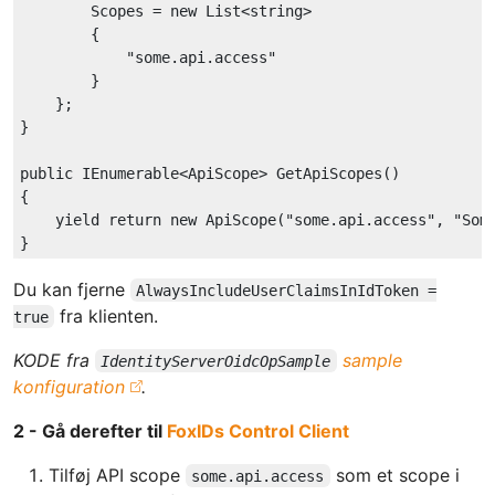
        Scopes = 
new
 List<
string
>

        {

"some.api.access"
        }

    };

}

public
 IEnumerable<ApiScope> GetApiScopes()

{

yield
return
new
ApiScope
(
"some.api.access"
, 
"Som
Du kan fjerne
AlwaysIncludeUserClaimsInIdToken =
fra klienten.
true
KODE fra
sample
IdentityServerOidcOpSample
konfiguration
.
2 - Gå derefter til
FoxIDs Control Client
Tilføj API scope
som et scope i
some.api.access