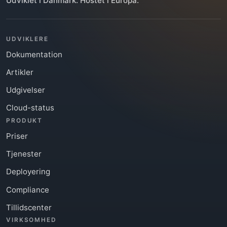
Udviklet i Danmark. Hostet i Europa.
UDVIKLERE
Dokumentation
Artikler
Udgivelser
Cloud-status
PRODUKT
Priser
Tjenester
Deployering
Compliance
Tillidscenter
VIRKSOMHED