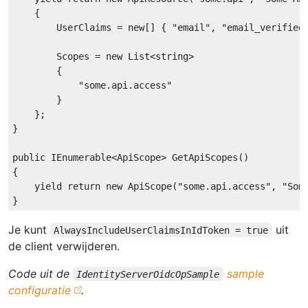
{

        UserClaims = 
new
[] { 
"email"
, 
"email_verified
        Scopes = 
new
 List<
string
>

        {

"some.api.access"
        }

    };

}

public
 IEnumerable<ApiScope> GetApiScopes()

{

yield
return
new
ApiScope
(
"some.api.access"
, 
"Som
Je kunt
uit
AlwaysIncludeUserClaimsInIdToken = true
de client verwijderen.
Code uit de
sample
IdentityServerOidcOpSample
configuratie
.