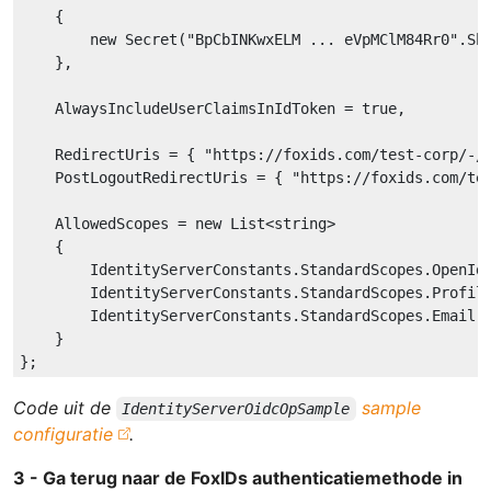
    {

        new Secret(
"BpCbINKwxELM ... eVpMClM84Rr0"
.Sha
    },

    AlwaysIncludeUserClaimsInIdToken = 
true
,

    RedirectUris = { 
"https://foxids.com/test-corp/-/
    PostLogoutRedirectUris = { 
"https://foxids.com/te
    AllowedScopes = new List<string>

    {

        IdentityServerConstants.StandardScopes.OpenId,
        IdentityServerConstants.StandardScopes.Profile
        IdentityServerConstants.StandardScopes.Email,

    }

Code uit de
sample
IdentityServerOidcOpSample
configuratie
.
3 - Ga terug naar de FoxIDs authenticatiemethode in