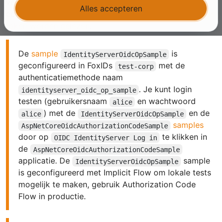
verbinden en claims uit het ID token te lezen of een
Alles accepteren
complexere case te kiezen waarin claims
uit het access
token worden gelezen
.
De
sample
is
IdentityServerOidcOpSample
geconfigureerd in FoxIDs
met de
test-corp
authenticatiemethode naam
. Je kunt login
identityserver_oidc_op_sample
testen (gebruikersnaam
en wachtwoord
alice
) met de
en de
alice
IdentityServerOidcOpSample
samples
AspNetCoreOidcAuthorizationCodeSample
door op
te klikken in
OIDC IdentityServer Log in
de
AspNetCoreOidcAuthorizationCodeSample
applicatie. De
sample
IdentityServerOidcOpSample
is geconfigureerd met Implicit Flow om lokale tests
mogelijk te maken, gebruik Authorization Code
Flow in productie.