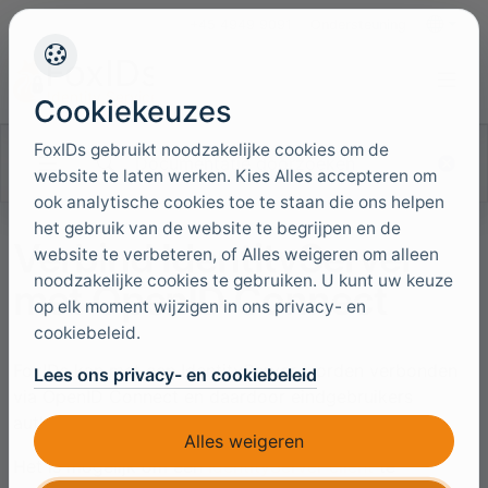
+45 4949 9091
Ondersteuning
Talen
Cookiekeuzes
FoxIDs gebruikt noodzakelijke cookies om de
Documentatie doorzoeken
website te laten werken. Kies Alles accepteren om
ook analytische cookies toe te staan die ons helpen
het gebruik van de website te begrijpen en de
Verbind IdentityServer
website te verbeteren, of Alles weigeren om alleen
noodzakelijke cookies te gebruiken. U kunt uw keuze
met OpenID Connect
op elk moment wijzigen in ons privacy- en
cookiebeleid.
FoxIDs kan met een IdentityServer worden verbonden
Lees ons privacy- en cookiebeleid
via OpenID Connect en daardoor eindgebruikers
authenticeren in een IdentityServer.
Alles weigeren
Het is mogelijk om een
IdentityServer client
te