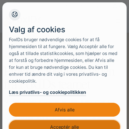
+45 4949 9091
Support
Sprog
Valg af cookies
FoxIDs bruger nødvendige cookies for at få
hjemmesiden til at fungere. Vælg Acceptér alle for
også at tillade statistikcookies, som hjælper os med
PRAKTISKE IDENTITETSNOTER
at forstå og forbedre hjemmesiden, eller Afvis alle
Praktisk identitetsviden
for kun at bruge nødvendige cookies. Du kan til
enhver tid ændre dit valg i vores privatlivs- og
fra FoxIDs teamet
cookiepolitik.
Læs privatlivs- og cookiepolitikken
Arkitekturvalg, implementeringsvejledninger og
migrationsviden til teams, der beskytter virkelige
Afvis alle
applikationer, API'er, brugere og partnere.
Acceptér alle