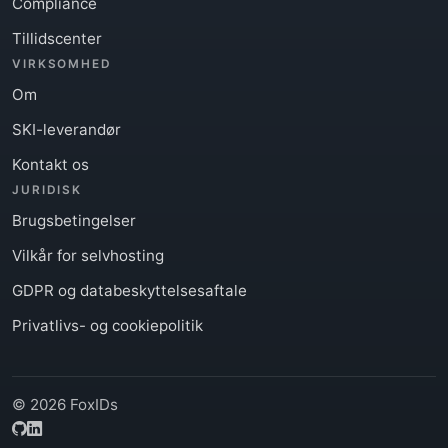
Compliance
Tillidscenter
VIRKSOMHED
Om
SKI-leverandør
Kontakt os
JURIDISK
Brugsbetingelser
Vilkår for selvhosting
GDPR og databeskyttelsesaftale
Privatlivs- og cookiepolitik
© 2026 FoxIDs
GitHub
LinkedIn