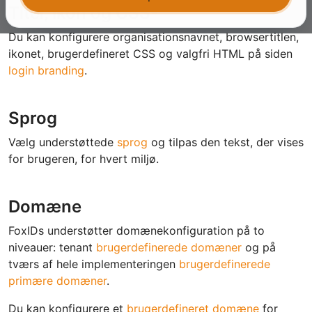
Titel, ikon og CSS-
Du kan konfigurere organisationsnavnet, browsertitlen,
ikonet, brugerdefineret CSS og valgfri HTML på siden
login branding
.
Sprog
Vælg understøttede
sprog
og tilpas den tekst, der vises
for brugeren, for hvert miljø.
Domæne
FoxIDs understøtter domænekonfiguration på to
niveauer: tenant
brugerdefinerede domæner
og på
tværs af hele implementeringen
brugerdefinerede
primære domæner
.
Du kan konfigurere et
brugerdefineret domæne
for