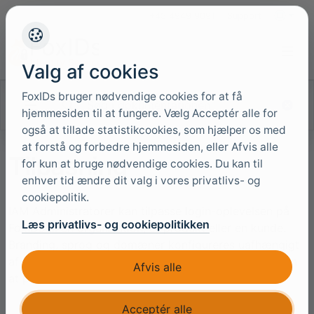
+45 4949 9091
Support
Sprog
Valg af cookies
FoxIDs bruger nødvendige cookies for at få
Søg i dokumentationen
hjemmesiden til at fungere. Vælg Acceptér alle for
også at tillade statistikcookies, som hjælper os med
at forstå og forbedre hjemmesiden, eller Afvis alle
Tilpasning
for kun at bruge nødvendige cookies. Du kan til
enhver tid ændre dit valg i vores privatlivs- og
cookiepolitik.
IAM Administratorer kan tilpasse login-oplevelsen på
Læs privatlivs- og cookiepolitikken
FoxIDs til en organisation, et produkt eller en kunde.
Branding, sprog og domæner konfigureres uafhængigt
af hinanden, så den visuelle identitet kan ændres uden
Afvis alle
at påvirke godkendelsesprotokollerne.
Acceptér alle