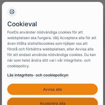
+45 4949 9091
Support
Språk
Cookieval
FoxIDs använder nödvändiga cookies för att
Sök i dokumentationen
webbplatsen ska fungera. Välj Acceptera alla för att
även tillåta statistikcookies som hjälper oss att
förstå och förbättra webbplatsen, eller Avvisa alla
OAuth 2.0
för att endast använda nödvändiga cookies. Du kan
när som helst ändra ditt val i vår integritets- och
cookiepolicy.
FoxIDs stöder OAuth 2.0 applikationsregistreringar för
Läs integritets- och cookiepolicyn
APIs och maskin-till-maskin-klienter. OAuth 2.0 används
för auktoriserings- och åtkomsttokens; den är inte
konfigurerad som en autentiseringsmetod för interaktiv
Avvisa alla
användarinloggning.
Acceptera alla