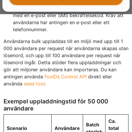
Annars kan du ladda upp användarna utan lösenord
och användarna ombeds då att sätta ett lösenord
med en e-post eller SMS bekräftelsekod. Kräv att
användarna har antingen en e-post eller ett
telefonnummer.
Användarna bulk uppladdas till en miljö med upp till 1
000 användare per request när användarna skapas utan
lösenord, och upp till 100 användare per request när
lösenord ingår. Detta stöder flera uppladdningar och
gör att miljoner användare kan importeras. Du kan
antingen använda
FoxIDs Control API
direkt eller
använda
seed tool
.
Exempel uppladdningstid för 50 000
användare
Ca.
Batch
Scenario
Användare
total
storlek