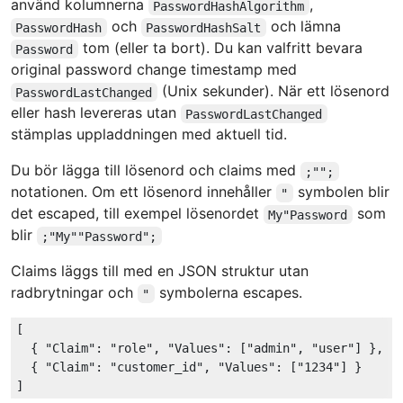
använd kolumnerna
,
PasswordHashAlgorithm
och
och lämna
PasswordHash
PasswordHashSalt
tom (eller ta bort). Du kan valfritt bevara
Password
original password change timestamp med
(Unix sekunder). När ett lösenord
PasswordLastChanged
eller hash levereras utan
PasswordLastChanged
stämplas uppladdningen med aktuell tid.
Du bör lägga till lösenord och claims med
;"";
notationen. Om ett lösenord innehåller
symbolen blir
"
det escaped, till exempel lösenordet
som
My"Password
blir
;"My""Password";
Claims läggs till med en JSON struktur utan
radbrytningar och
symbolerna escapes.
"
[

  { 
"Claim"
: 
"role"
, 
"Values"
: [
"admin"
, 
"user"
] },

  { 
"Claim"
: 
"customer_id"
, 
"Values"
: [
"1234"
] }
