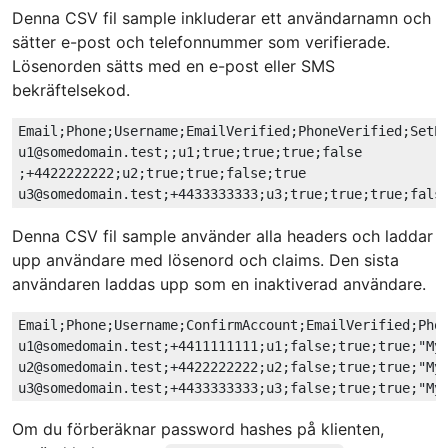
Denna CSV fil sample inkluderar ett användarnamn och
sätter e-post och telefonnummer som verifierade.
Lösenorden sätts med en e-post eller SMS
bekräftelsekod.
Email;Phone;Username;EmailVerified;PhoneVerified;SetPa
u1@somedomain.test;;u1;true;true;true;false

;+4422222222;u2;true;true;false;true

Denna CSV fil sample använder alla headers och laddar
upp användare med lösenord och claims. Den sista
användaren laddas upp som en inaktiverad användare.
Email;Phone;Username;ConfirmAccount;EmailVerified;Phon
u1@somedomain.test;+4411111111;u1;false;true;true;"My1
u2@somedomain.test;+4422222222;u2;false;true;true;"My2
Om du förberäknar password hashes på klienten,