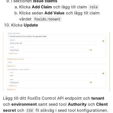
I sektionen
Issue claims
Klicka
Add Claim
och lägg till claim
role
Klicka sedan
Add Value
och lägg till claim
värdet
foxids:tenant
Klicka
Update
Lägg till ditt FoxIDs Control API endpoint och
tenant
och
environment
samt seed tool
Authority
och
Client
secret
och
fil sökväg i seed tool konfigurationen.
CSV