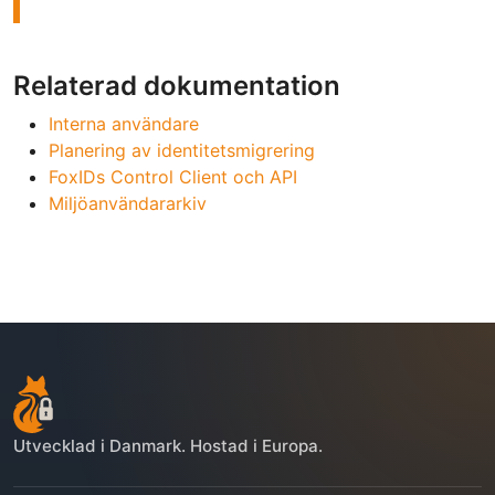
Relaterad dokumentation
Interna användare
Planering av identitetsmigrering
FoxIDs Control Client och API
Miljöanvändararkiv
Utvecklad i Danmark. Hostad i Europa.