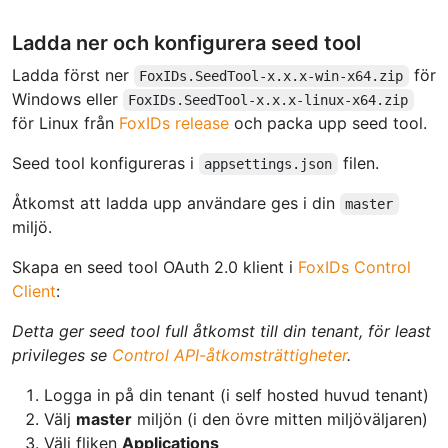
Ladda ner och konfigurera seed tool
Ladda först ner
för
FoxIDs.SeedTool-x.x.x-win-x64.zip
Windows eller
FoxIDs.SeedTool-x.x.x-linux-x64.zip
för Linux från
FoxIDs release
och packa upp seed tool.
Seed tool konfigureras i
filen.
appsettings.json
Åtkomst att ladda upp användare ges i din
master
miljö.
Skapa en seed tool OAuth 2.0 klient i
FoxIDs Control
Client
:
Detta ger seed tool full åtkomst till din tenant, för least
privileges se
Control API-åtkomsträttigheter
.
Logga in på din tenant (i self hosted huvud tenant)
Välj
master
miljön (i den övre mitten miljöväljaren)
Välj fliken
Applications