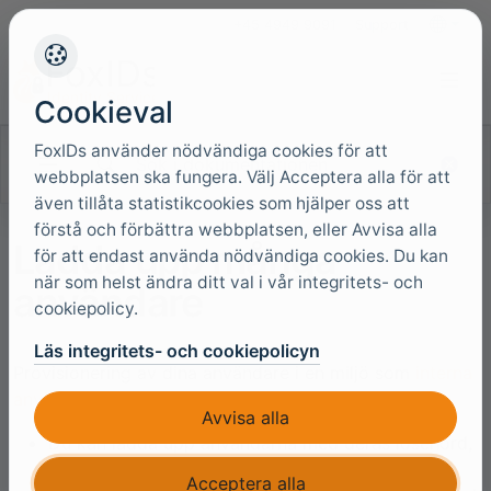
+45 4949 9091
Support
Språk
Cookieval
FoxIDs använder nödvändiga cookies för att
Sök i dokumentationen
webbplatsen ska fungera. Välj Acceptera alla för att
även tillåta statistikcookies som hjälper oss att
förstå och förbättra webbplatsen, eller Avvisa alla
Ladda upp många
för att endast använda nödvändiga cookies. Du kan
när som helst ändra ditt val i vår integritets- och
användare
cookiepolicy.
Läs integritets- och cookiepolicyn
Provisionering av dina användare i en miljö som
interna
användare
, med eller utan lösenord:
Avvisa alla
Du kan ladda upp användarna med deras lösenord,
om du känner användarnas lösenord.
Acceptera alla