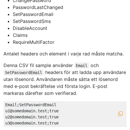
ChangePassword
PasswordLastChanged
SetPasswordEmail
SetPasswordSms
DisableAccount
Claims
RequireMultiFactor
Antalet headers och element i varje rad måste matcha.
Denna CSV fil sample använder
och
Email
headers för att ladda upp användare
SetPasswordEmail
utan lösenord. Användaren måste sätta ett lösenord
med e-post bekräftelse vid första login. E-post
markeras därefter som verifierad.
Email;SetPasswordEmail

u1@somedomain.test;true

u2@somedomain.test;true
