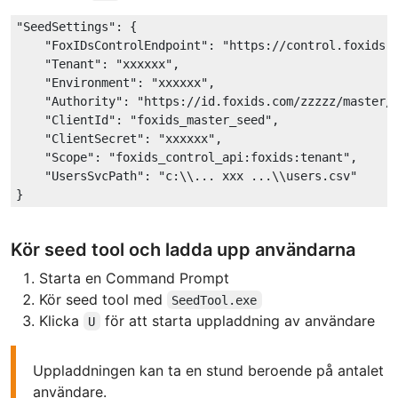
"SeedSettings"
: {

"FoxIDsControlEndpoint"
: 
"https://control.foxids.
"Tenant"
: 
"xxxxxx"
,

"Environment"
: 
"xxxxxx"
,

"Authority"
: 
"https://id.foxids.com/zzzzz/master/
"ClientId"
: 
"foxids_master_seed"
,

"ClientSecret"
: 
"xxxxxx"
,

"Scope"
: 
"foxids_control_api:foxids:tenant"
,

"UsersSvcPath"
: 
"c:\\... xxx ...\\users.csv"
Kör seed tool och ladda upp användarna
Starta en Command Prompt
Kör seed tool med
SeedTool.exe
Klicka
för att starta uppladdning av användare
U
Uppladdningen kan ta en stund beroende på antalet
användare.