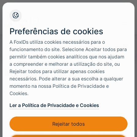
+45 4949 9091
Suporte
Idiomas
Preferências de cookies
A FoxIDs utiliza cookies necessários para o
Pesquisar documentação
funcionamento do site. Selecione Aceitar todos para
permitir também cookies analíticos que nos ajudam
a compreender e melhorar a utilização do site, ou
Implementação
Rejeitar todos para utilizar apenas cookies
necessários. Pode alterar a sua escolha a qualquer
momento na nossa Política de Privacidade e
FoxIDs oferece suporte a várias opções de
Cookies.
implantação e você mesmo pode hospedá-lo na nuvem
Ler a Política de Privacidade e Cookies
ou no local.
Implante usando
Kubernetes
no local ou na nuvem
Rejeitar todos
Implante usando
Docker
no local ou na nuvem -
principalmente para desenvolvimento e teste