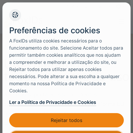
+45 4949 9091
Suporte
Idiomas
Preferências de cookies
A FoxIDs utiliza cookies necessários para o
funcionamento do site. Selecione Aceitar todos para
permitir também cookies analíticos que nos ajudam
Uma plataforma,
a compreender e melhorar a utilização do site, ou
Rejeitar todos para utilizar apenas cookies
todos os casos de uso
necessários. Pode alterar a sua escolha a qualquer
momento na nossa Política de Privacidade e
Cookies.
A FoxIDs suporta acesso de clientes,
Ler a Política de Privacidade e Cookies
colaboradores e parceiros numa plataforma EU-
first, combinando normas abertas, protocol
Rejeitar todos
bridging, integração de diretórios e escolha de
deployment.