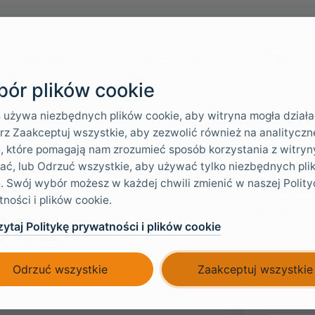
Docs i narzędzia
Przypadki użycia
Usługi
ór plików cookie
 używa niezbędnych plików cookie, aby witryna mogła działa
z Zaakceptuj wszystkie, aby zezwolić również na analityczne
, które pomagają nam zrozumieć sposób korzystania z witryny
ać, lub Odrzuć wszystkie, aby używać tylko niezbędnych pli
Wdraż
. Swój wybór możesz w każdej chwili zmienić w naszej Polity
ności i plików cookie.
bez
FoxIDs wsp
ytaj Politykę prywatności i plików cookie
dopasowan
Odrzuć wszystkie
Zaakceptuj wszystkie
F
E