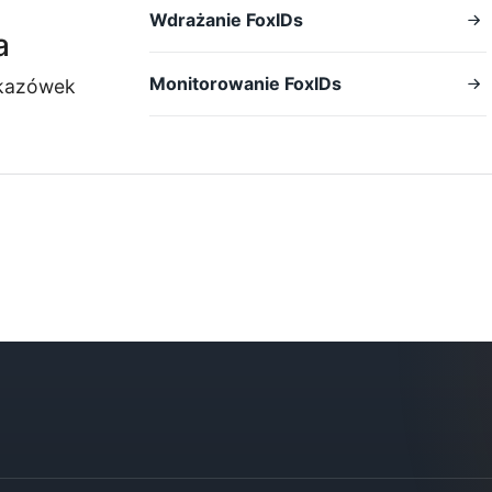
Wdrażanie FoxIDs
a
Monitorowanie FoxIDs
wskazówek