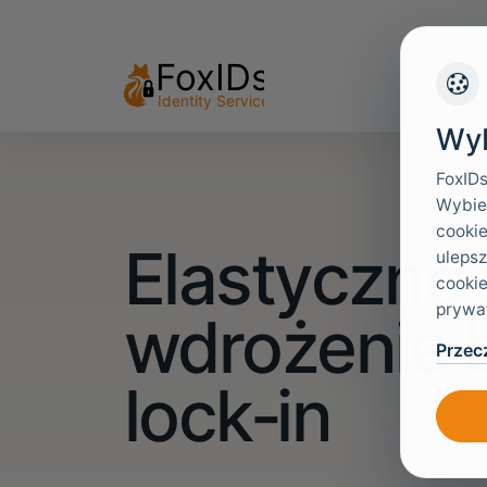
Wyb
FoxIDs
Wybier
cookie
Elastyczne
ulepsz
cookie
prywat
wdrożenie 
Przecz
lock‑in