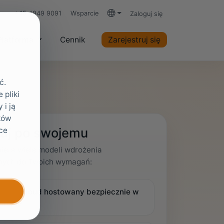
+45 4949 9091
Wsparcie
Zaloguj się
Języki
Platforma
Cennik
Zarejestruj się
ć.
 pliki
 i ją
ków
aj po swojemu
ce
iera wiele modeli wdrożenia
ych do Twoich wymagań:
oxIDs Cloud hostowany bezpiecznie w
uropie