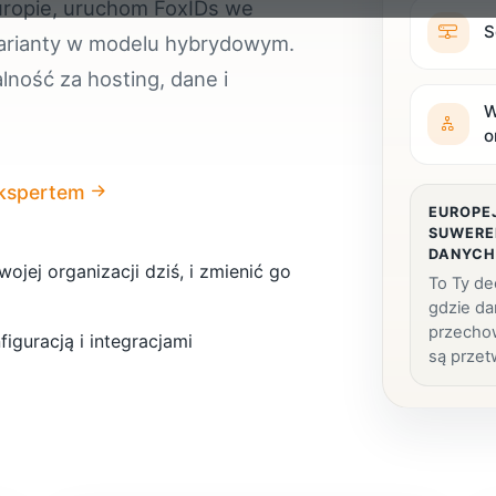
ropie, uruchom FoxIDs we
S
arianty w modelu hybrydowym.
lność za hosting, dane i
W
o
ekspertem
EUROPE
SUWERE
DANYC
jej organizacji dziś, i zmienić go
To Ty de
gdzie da
przecho
iguracją i integracjami
są przet