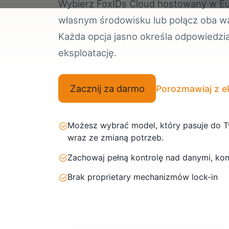
Wybierz FoxIDs Cloud hostowany w Eu
własnym środowisku lub połącz oba w
Każda opcja jasno określa odpowiedzia
eksploatację.
Zacznij za darmo
Porozmawiaj z 
Możesz wybrać model, który pasuje do Two
wraz ze zmianą potrzeb.
Zachowaj pełną kontrolę nad danymi, konf
Brak proprietary mechanizmów lock‑in