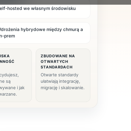
elf-hosted we własnym środowisku
drożenia hybrydowe między chmurą a
n-prem
JSKA
ZBUDOWANE NA
NNOŚĆ
OTWARTYCH
H
STANDARDACH
cydujesz,
Otwarte standardy
ne są
ułatwiają integrację,
wywane i jak
migrację i skalowanie.
warzane.