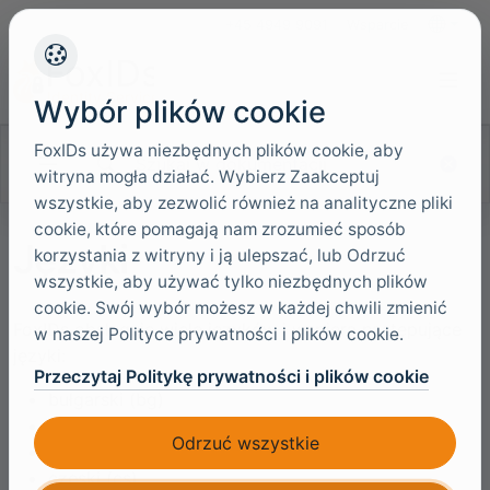
+45 4949 9091
Wsparcie
Języki
Wybór plików cookie
FoxIDs używa niezbędnych plików cookie, aby
Szukaj w dokumentacji
witryna mogła działać. Wybierz Zaakceptuj
wszystkie, aby zezwolić również na analityczne pliki
cookie, które pomagają nam zrozumieć sposób
Języki
korzystania z witryny i ją ulepszać, lub Odrzuć
wszystkie, aby używać tylko niezbędnych plików
cookie. Swój wybór możesz w każdej chwili zmienić
FoxIDs obsługuje wiele języków i wspiera następujące
w naszej Polityce prywatności i plików cookie.
języki:
Przeczytaj Politykę prywatności i plików cookie
bułgarski (bg)
kataloński (ca)
Odrzuć wszystkie
chorwacki (hr)
czeski (cs)