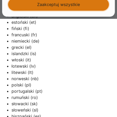
duński (da)
Zaakceptuj wszystkie
niderlandzki (nl)
angielski (en)
estoński (et)
fiński (fi)
francuski (fr)
niemiecki (de)
grecki (el)
islandzki (is)
włoski (it)
łotewski (lv)
litewski (lt)
norweski (nb)
polski (pl)
portugalski (pt)
rumuński (ro)
słowacki (sk)
słoweński (sl)
hiszpański (es)