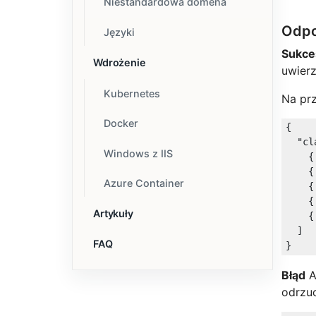
Niestandardowa domena
Odp
Języki
Sukce
Wdrożenie
uwierz
Kubernetes
Na prz
Docker
{

"cl
Windows z IIS
    {
    {
Azure Container
    {
    {
Artykuły
    {
  ]

FAQ
Błąd
A
odrzuc