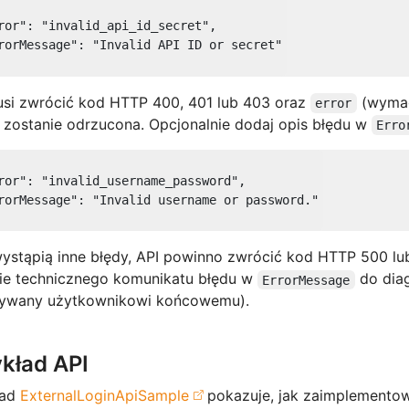
ror"
: 
"invalid_api_id_secret"
,

rorMessage"
: 
"Invalid API ID or secret"
usi zwrócić kod HTTP 400, 401 lub 403 oraz
(wymag
error
a zostanie odrzucona. Opcjonalnie dodaj opis błędu w
Erro
ror"
: 
"invalid_username_password"
,

rorMessage"
: 
"Invalid username or password."
wystąpią inne błędy, API powinno zwrócić kod HTTP 500 lu
ie technicznego komunikatu błędu w
do diag
ErrorMessage
ywany użytkownikowi końcowemu).
kład API
ład
ExternalLoginApiSample
pokazuje, jak zaimplemento