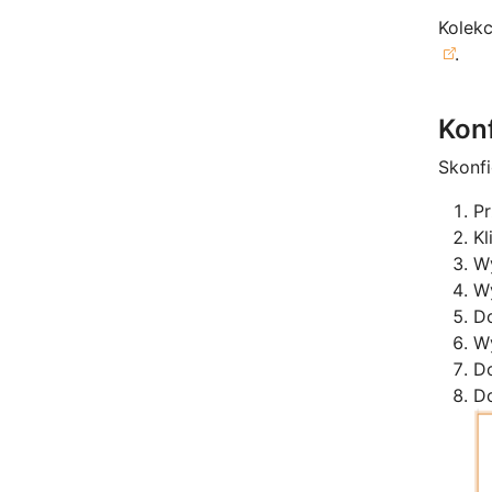
Kolek
.
Kon
Skonf
Pr
Kl
W
W
D
W
D
D