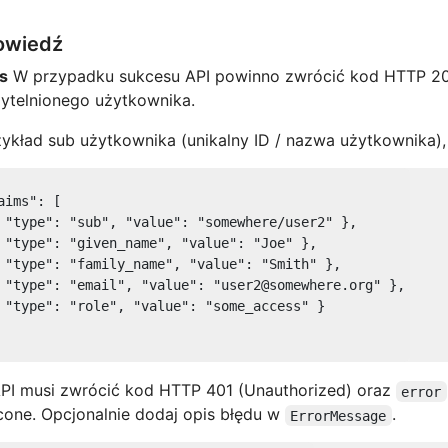
owiedź
s
W przypadku sukcesu API powinno zwrócić kod HTTP 200 
ytelnionego użytkownika.
ykład sub użytkownika (unikalny ID / nazwa użytkownika), im
aims"
: [

 
"type"
: 
"sub"
, 
"value"
: 
"somewhere/user2"
 },

 
"type"
: 
"given_name"
, 
"value"
: 
"Joe"
 },

 
"type"
: 
"family_name"
, 
"value"
: 
"Smith"
 },

 
"type"
: 
"email"
, 
"value"
: 
"user2@somewhere.org"
 },

 
"type"
: 
"role"
, 
"value"
: 
"some_access"
 }

PI musi zwrócić kod HTTP 401 (Unauthorized) oraz
error
one. Opcjonalnie dodaj opis błędu w
.
ErrorMessage