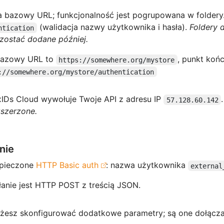
 bazowy URL; funkcjonalność jest pogrupowana w foldery. 
(walidacja nazwy użytkownika i hasła).
Foldery 
ntication
zostać dodane później.
 bazowy URL to
, punkt końc
https://somewhere.org/mystore
://somewhere.org/mystore/authentication
xIDs Cloud wywołuje Twoje API z adresu IP
57.128.60.142
zszerzone.
nie
pieczone
HTTP Basic auth
: nazwa użytkownika
external
anie jest HTTP POST z treścią JSON.
żesz skonfigurować dodatkowe parametry; są one dołącz