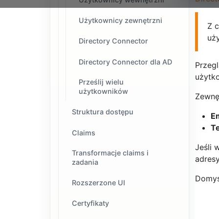
Użytkownicy zewnętrzni
Z 
uż
Directory Connector
Directory Connector dla AD
Przeg
użytk
Prześlij wielu
użytkowników
Zewnę
Struktura dostępu
Em
T
Claims
Jeśli 
Transformacje claims i
adresy
zadania
Domyś
Rozszerzone UI
Certyfikaty