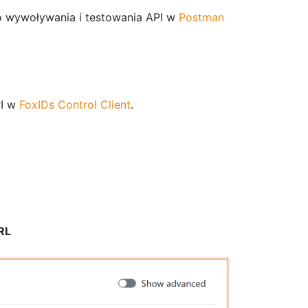
 wywoływania i testowania API w
Postman
PI w
FoxIDs Control Client
.
RL