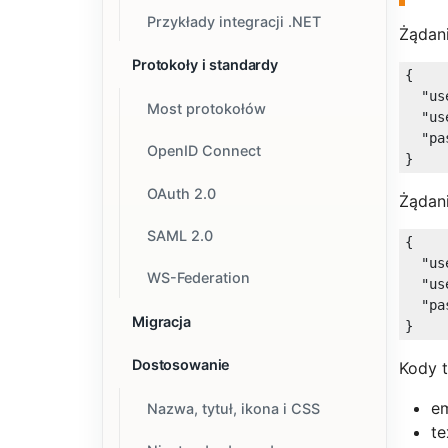
Przykłady integracji .NET
Żądani
Protokoły i standardy
{

"us
Most protokołów
"us
"pa
OpenID Connect
OAuth 2.0
Żądani
SAML 2.0
{

"us
WS-Federation
"us
"pa
Migracja
Dostosowanie
Kody 
em
Nazwa, tytuł, ikona i CSS
te