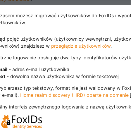
czasem możesz migrować użytkowników do FoxIDs i wycof
ytkowników.
ląd pojęć użytkowników (użytkownicy wewnętrzni, użytko
owników) znajdziesz w
przeglądzie użytkowników
.
trzne logowanie obsługuje dwa typy identyfikatorów użyt
ail
- adres e-mail użytkownika
ext
- dowolna nazwa użytkownika w formie tekstowej
wybierzesz typ tekstowy, format nie jest walidowany w Fo
 e-mail).
Home realm discovery (HRD) oparte na domenie
j
lny interfejs zewnętrznego logowania z nazwą użytkownik