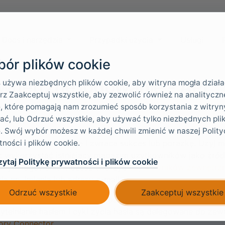
Docs i narzędzia
Przypadki użycia
Usługi
ór plików cookie
wnętrzne logowanie - API
 używa niezbędnych plików cookie, aby witryna mogła działa
z Zaakceptuj wszystkie, aby zezwolić również na analityczne
, które pomagają nam zrozumieć sposób korzystania z witryny
ać, lub Odrzuć wszystkie, aby używać tylko niezbędnych pli
 zewnętrznemu logowaniu możesz uwierzytelniać użytkown
. Swój wybór możesz w każdej chwili zmienić w naszej Polity
owników przez
wywołanie API
. Implementujesz API; FoxIDs
ności i plików cookie.
weryfikuje kombinację i zwraca sukces lub porażkę. Użyj me
 wykorzystać istniejący magazyn użytkowników jako źródł
ytaj Politykę prywatności i plików cookie
lnym logowaniu możesz tworzyć
użytkowników zewnętrz
ia np. imienia lub adresu e-mail.
Odrzuć wszystkie
Zaakceptuj wszystkie
chcesz, aby użytkownicy pozostali
użytkownikami wewnętr
ytelnianie hasłem i cykl życia hasła są delegowane do zew
ory Connector
.