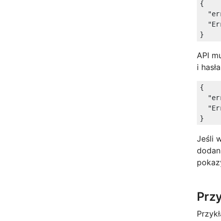
{

"er
"Er
API m
i hasł
{

"er
"Er
Jeśli 
dodan
pokaz
Przy
Przyk