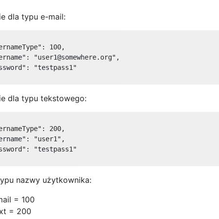
e dla typu e-mail:
ernameType"
: 
100
,

ername"
: 
"user1@somewhere.org"
,

ssword"
: 
"testpass1"
e dla typu tekstowego:
ernameType"
: 
200
,

ername"
: 
"user1"
,

ssword"
: 
"testpass1"
typu nazwy użytkownika:
ail = 100
xt = 200