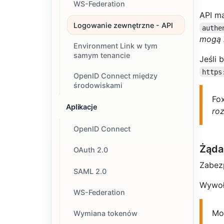
WS-Federation
API ma
Logowanie zewnętrzne - API
authe
mogą 
Environment Link w tym
samym tenancie
Jeśli
https
OpenID Connect między
środowiskami
Fo
Aplikacje
ro
OpenID Connect
Żąda
OAuth 2.0
Zabez
SAML 2.0
Wywoł
WS-Federation
Mo
Wymiana tokenów