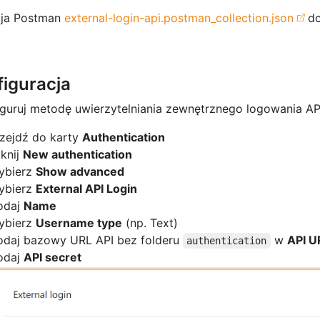
cja Postman
external-login-api.postman_collection.json
do
figuracja
iguruj metodę uwierzytelniania zewnętrznego logowania A
zejdź do karty
Authentication
iknij
New authentication
ybierz
Show advanced
ybierz
External API Login
odaj
Name
ybierz
Username type
(np. Text)
odaj bazowy URL API bez folderu
w
API U
authentication
odaj
API secret