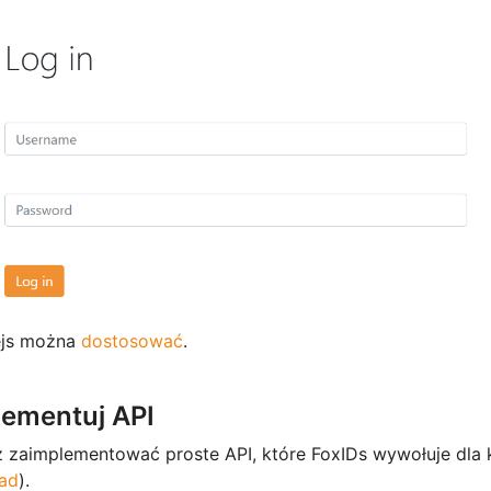
fejs można
dostosować
.
lementuj API
 zaimplementować proste API, które FoxIDs wywołuje dla 
ład
).