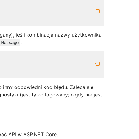
any), jeśli kombinacja nazwy użytkownika
.
rMessage
b inny odpowiedni kod błędu. Zaleca się
nostyki (jest tylko logowany; nigdy nie jest
wać API w ASP.NET Core.