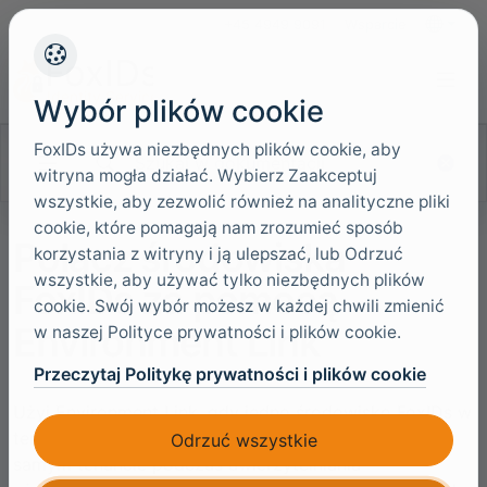
+45 4949 9091
Wsparcie
Języki
Wybór plików cookie
FoxIDs używa niezbędnych plików cookie, aby
Szukaj w dokumentacji
witryna mogła działać. Wybierz Zaakceptuj
wszystkie, aby zezwolić również na analityczne pliki
cookie, które pomagają nam zrozumieć sposób
Połącz środowiska
korzystania z witryny i ją ulepszać, lub Odrzuć
wszystkie, aby używać tylko niezbędnych plików
FoxIDs za pomocą
cookie. Swój wybór możesz w każdej chwili zmienić
Environment Link
w naszej Polityce prywatności i plików cookie.
Przeczytaj Politykę prywatności i plików cookie
Użyj Environment Link, gdy jedno środowisko FoxIDs w
tenancie ma ufać innemu środowisku FoxIDs w tym
Odrzuć wszystkie
samym tenancie podczas uwierzytelniania