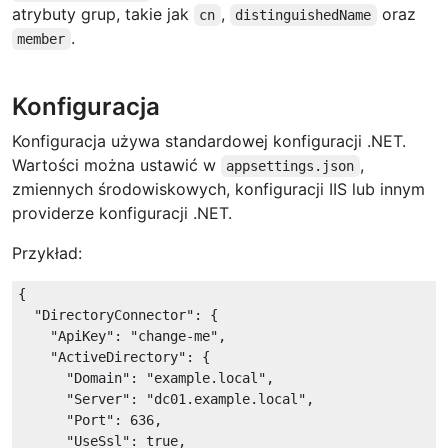
atrybuty grup, takie jak
,
oraz
cn
distinguishedName
.
member
Konfiguracja
Konfiguracja używa standardowej konfiguracji .NET.
Wartości można ustawić w
,
appsettings.json
zmiennych środowiskowych, konfiguracji IIS lub innym
providerze konfiguracji .NET.
Przykład:
{

"DirectoryConnector"
: {

"ApiKey"
: 
"change-me"
,

"ActiveDirectory"
: {

"Domain"
: 
"example.local"
,

"Server"
: 
"dc01.example.local"
,

"Port"
: 
636
,

"UseSsl"
: 
true
,
