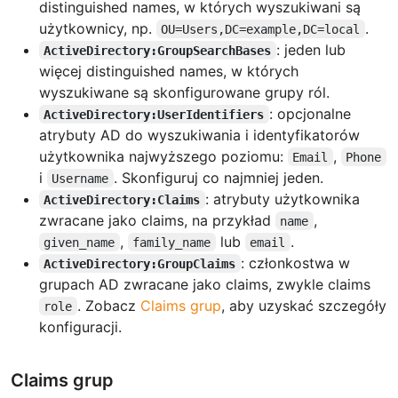
distinguished names, w których wyszukiwani są
użytkownicy, np.
.
OU=Users,DC=example,DC=local
: jeden lub
ActiveDirectory:GroupSearchBases
więcej distinguished names, w których
wyszukiwane są skonfigurowane grupy ról.
: opcjonalne
ActiveDirectory:UserIdentifiers
atrybuty AD do wyszukiwania i identyfikatorów
użytkownika najwyższego poziomu:
,
Email
Phone
i
. Skonfiguruj co najmniej jeden.
Username
: atrybuty użytkownika
ActiveDirectory:Claims
zwracane jako claims, na przykład
,
name
,
lub
.
given_name
family_name
email
: członkostwa w
ActiveDirectory:GroupClaims
grupach AD zwracane jako claims, zwykle claims
. Zobacz
Claims grup
, aby uzyskać szczegóły
role
konfiguracji.
Claims grup