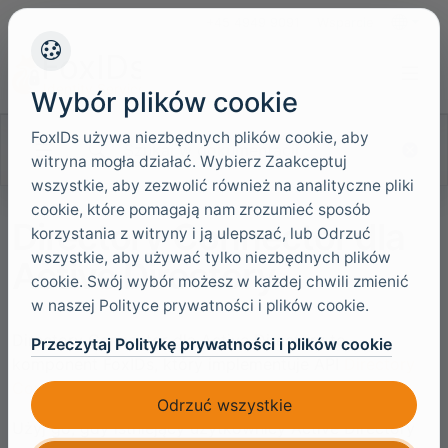
+45 4949 9091
Wsparcie
Języki
Wybór plików cookie
FoxIDs używa niezbędnych plików cookie, aby
Szukaj w dokumentacji
witryna mogła działać. Wybierz Zaakceptuj
wszystkie, aby zezwolić również na analityczne pliki
cookie, które pomagają nam zrozumieć sposób
Directory Connector dla
korzystania z witryny i ją ulepszać, lub Odrzuć
wszystkie, aby używać tylko niezbędnych plików
Active Directory
cookie. Swój wybór możesz w każdej chwili zmienić
w naszej Polityce prywatności i plików cookie.
Directory Connector dla Active Directory to
Przeczytaj Politykę prywatności i plików cookie
komponent FoxIDs, który implementuje API
Directory
Connector
dla jednej domeny AD/LDAP.
Odrzuć wszystkie
Użyj go, gdy istniejący użytkownicy Active Directory