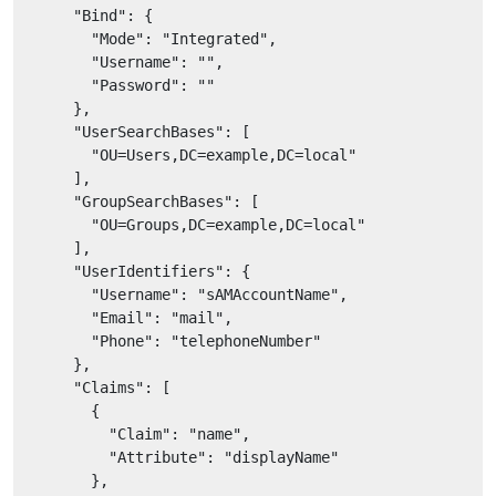
"Bind"
: {

"Mode"
: 
"Integrated"
,

"Username"
: 
""
,

"Password"
: 
""
      },

"UserSearchBases"
: [

"OU=Users,DC=example,DC=local"
      ],

"GroupSearchBases"
: [

"OU=Groups,DC=example,DC=local"
      ],

"UserIdentifiers"
: {

"Username"
: 
"sAMAccountName"
,

"Email"
: 
"mail"
,

"Phone"
: 
"telephoneNumber"
      },

"Claims"
: [

        {

"Claim"
: 
"name"
,

"Attribute"
: 
"displayName"
        },
