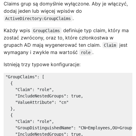
Claims grup są domyślnie wyłączone. Aby je włączyć,
dodaj jeden lub więcej wpisów do
.
ActiveDirectory:GroupClaims
Każdy wpis
definiuje typ claim, który ma
GroupClaims
zostać zwrócony, oraz to, które członkostwa w
grupach AD mają wygenerować ten claim.
jest
Claim
wymagany i zwykle ma wartość
.
role
Istnieją trzy typowe konfiguracje:
"GroupClaims"
: [

  {

"Claim"
: 
"role"
,

"IncludeNestedGroups"
: 
true
,

"ValueAttribute"
: 
"cn"
  },

  {

"Claim"
: 
"role"
,

"GroupDistinguishedName"
: 
"CN=Employees,OU=Groups
"IncludeNestedGroups"
: 
true
,
