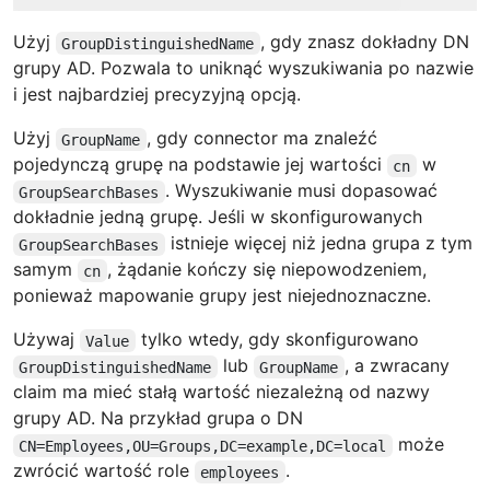
Użyj
, gdy znasz dokładny DN
GroupDistinguishedName
grupy AD. Pozwala to uniknąć wyszukiwania po nazwie
i jest najbardziej precyzyjną opcją.
Użyj
, gdy connector ma znaleźć
GroupName
pojedynczą grupę na podstawie jej wartości
w
cn
. Wyszukiwanie musi dopasować
GroupSearchBases
dokładnie jedną grupę. Jeśli w skonfigurowanych
istnieje więcej niż jedna grupa z tym
GroupSearchBases
samym
, żądanie kończy się niepowodzeniem,
cn
ponieważ mapowanie grupy jest niejednoznaczne.
Używaj
tylko wtedy, gdy skonfigurowano
Value
lub
, a zwracany
GroupDistinguishedName
GroupName
claim ma mieć stałą wartość niezależną od nazwy
grupy AD. Na przykład grupa o DN
może
CN=Employees,OU=Groups,DC=example,DC=local
zwrócić wartość role
.
employees