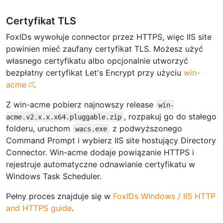
Certyfikat TLS
FoxIDs wywołuje connector przez HTTPS, więc IIS site
powinien mieć zaufany certyfikat TLS. Możesz użyć
własnego certyfikatu albo opcjonalnie utworzyć
bezpłatny certyfikat Let's Encrypt przy użyciu
win-
acme
.
Z win-acme pobierz najnowszy release
win-
, rozpakuj go do stałego
acme.v2.x.x.x64.pluggable.zip
folderu, uruchom
z podwyższonego
wacs.exe
Command Prompt i wybierz IIS site hostujący Directory
Connector. Win-acme dodaje powiązanie HTTPS i
rejestruje automatyczne odnawianie certyfikatu w
Windows Task Scheduler.
Pełny proces znajduje się w
FoxIDs Windows / IIS HTTP
and HTTPS guide
.