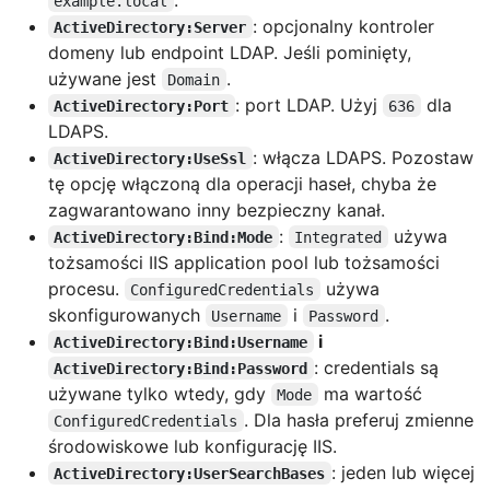
example.local
: opcjonalny kontroler
ActiveDirectory:Server
domeny lub endpoint LDAP. Jeśli pominięty,
używane jest
.
Domain
: port LDAP. Użyj
dla
ActiveDirectory:Port
636
LDAPS.
: włącza LDAPS. Pozostaw
ActiveDirectory:UseSsl
tę opcję włączoną dla operacji haseł, chyba że
zagwarantowano inny bezpieczny kanał.
:
używa
ActiveDirectory:Bind:Mode
Integrated
tożsamości IIS application pool lub tożsamości
procesu.
używa
ConfiguredCredentials
skonfigurowanych
i
.
Username
Password
i
ActiveDirectory:Bind:Username
: credentials są
ActiveDirectory:Bind:Password
używane tylko wtedy, gdy
ma wartość
Mode
. Dla hasła preferuj zmienne
ConfiguredCredentials
środowiskowe lub konfigurację IIS.
: jeden lub więcej
ActiveDirectory:UserSearchBases