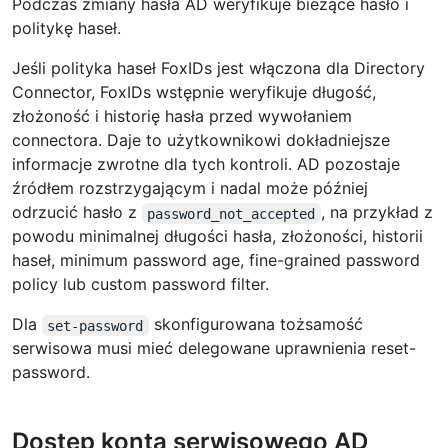
Podczas zmiany hasła AD weryfikuje bieżące hasło i
politykę haseł.
Jeśli polityka haseł FoxIDs jest włączona dla Directory
Connector, FoxIDs wstępnie weryfikuje długość,
złożoność i historię hasła przed wywołaniem
connectora. Daje to użytkownikowi dokładniejsze
informacje zwrotne dla tych kontroli. AD pozostaje
źródłem rozstrzygającym i nadal może później
odrzucić hasło z
, na przykład z
password_not_accepted
powodu minimalnej długości hasła, złożoności, historii
haseł, minimum password age, fine-grained password
policy lub custom password filter.
Dla
skonfigurowana tożsamość
set-password
serwisowa musi mieć delegowane uprawnienia reset-
password.
Dostęp konta serwisowego AD