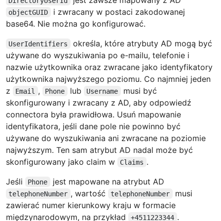
DirectoryUserId
i zwracany w postaci zakodowanej
objectGUID
base64. Nie można go konfigurować.
określa, które atrybuty AD mogą być
UserIdentifiers
używane do wyszukiwania po e-mailu, telefonie i
nazwie użytkownika oraz zwracane jako identyfikatory
użytkownika najwyższego poziomu. Co najmniej jeden
z
,
lub
musi być
Email
Phone
Username
skonfigurowany i zwracany z AD, aby odpowiedź
connectora była prawidłowa. Usuń mapowanie
identyfikatora, jeśli dane pole nie powinno być
używane do wyszukiwania ani zwracane na poziomie
najwyższym. Ten sam atrybut AD nadal może być
skonfigurowany jako claim w
.
Claims
Jeśli
jest mapowane na atrybut AD
Phone
, wartość
musi
telephoneNumber
telephoneNumber
zawierać numer kierunkowy kraju w formacie
międzynarodowym, na przykład
.
+4511223344