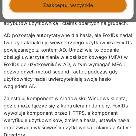
mają logować się do aplikacji
OpenID Connect
i
SAML
Zaakceptuj wszystkie
2.0
przez FoxIDs, a AD pozostaje autorytatywnym
katalogiem dla walidacji haseł, zmian haseł, wybranych
atrybutów użytkownika i claims opartych na grupach.
AD pozostaje autorytatywne dla hasła, ale FoxIDs nadal
tworzy i aktualizuje wewnętrznego użytkownika FoxIDs
powiązanego z kontem AD. Umożliwia to dodanie
obsługi uwierzytelniania wieloskładnikowego (MFA) w
FoxIDs do użytkowników AD, w tym wymagań MFA i
dozwolonych metod second-factor, podczas gdy
użytkownicy nadal uwierzytelniają swoje hasło
względem AD.
Zainstaluj komponent w środowisku Windows klienta,
gdzie może łączyć się z kontrolerami domeny. FoxIDs
wywołuje komponent przez HTTPS, a komponent
weryfikuje użytkowników, zmienia hasła, ustawia hasła
oraz zwraca właściwości użytkownika i claims z Active
Directory.