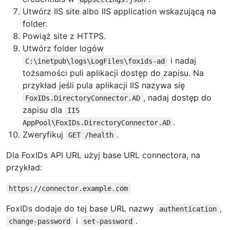
Utwórz IIS site albo IIS application wskazującą na
folder.
Powiąż site z HTTPS.
Utwórz folder logów
i nadaj
C:\inetpub\logs\LogFiles\foxids-ad
tożsamości puli aplikacji dostęp do zapisu. Na
przykład jeśli pula aplikacji IIS nazywa się
, nadaj dostęp do
FoxIDs.DirectoryConnector.AD
zapisu dla
IIS
.
AppPool\FoxIDs.DirectoryConnector.AD
Zweryfikuj
.
GET /health
Dla FoxIDs API URL użyj base URL connectora, na
przykład:
https://connector.example.com
FoxIDs dodaje do tej base URL nazwy
,
authentication
i
.
change-password
set-password