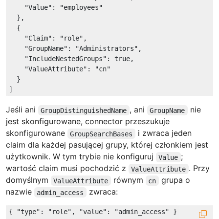
"Value"
: 
"employees"
  },

  {

"Claim"
: 
"role"
,

"GroupName"
: 
"Administrators"
,

"IncludeNestedGroups"
: 
true
,

"ValueAttribute"
: 
"cn"
  }

Jeśli ani
, ani
nie
GroupDistinguishedName
GroupName
jest skonfigurowane, connector przeszukuje
skonfigurowane
i zwraca jeden
GroupSearchBases
claim dla każdej pasującej grupy, której członkiem jest
użytkownik. W tym trybie nie konfiguruj
;
Value
wartość claim musi pochodzić z
. Przy
ValueAttribute
domyślnym
równym
grupa o
ValueAttribute
cn
nazwie
zwraca:
admin_access
{ 
"type"
: 
"role"
, 
"value"
: 
"admin_access"