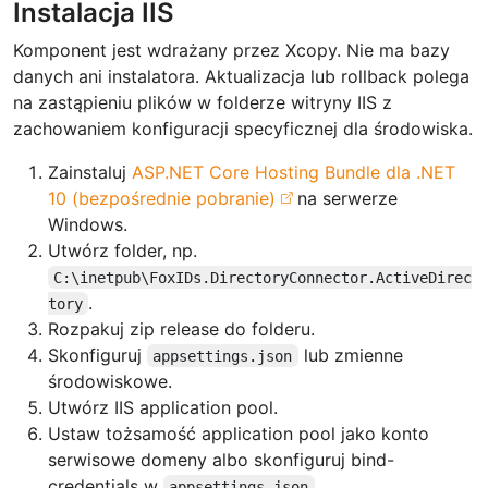
Instalacja IIS
Komponent jest wdrażany przez Xcopy. Nie ma bazy
danych ani instalatora. Aktualizacja lub rollback polega
na zastąpieniu plików w folderze witryny IIS z
zachowaniem konfiguracji specyficznej dla środowiska.
Zainstaluj
ASP.NET Core Hosting Bundle dla .NET
10 (bezpośrednie pobranie)
na serwerze
Windows.
Utwórz folder, np.
C:\inetpub\FoxIDs.DirectoryConnector.ActiveDirec
.
tory
Rozpakuj zip release do folderu.
Skonfiguruj
lub zmienne
appsettings.json
środowiskowe.
Utwórz IIS application pool.
Ustaw tożsamość application pool jako konto
serwisowe domeny albo skonfiguruj bind-
credentials w
.
appsettings.json