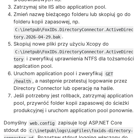
Zatrzymaj site IIS albo application pool.
Zmień nazwę bieżącego folderu lub skopiuj go do
folderu kopii zapasowej, np.
C:\inetpub\FoxIDs.DirectoryConnector.ActiveDirec
.
tory.2026-04-29.bak
Skopiuj nowe pliki przy użyciu Xcopy do
C:\inetpub\FoxIDs.DirectoryConnector.ActiveDirec
i zweryfikuj uprawnienia NTFS dla tożsamości
tory
application pool.
Uruchom application pool i zweryfikuj
GET
, a następnie przetestuj logowanie przez
/health
Directory Connector lub operację na haśle.
Jeśli potrzebny jest rollback, zatrzymaj application
pool, przywróć folder kopii zapasowej do ścieżki
produkcyjnej i uruchom application pool ponownie.
Domyślny
zapisuje logi ASP.NET Core
web.config
stdout do
C:\inetpub\logs\LogFiles\foxids-directory-
. Pozostaw stdout logging włączony do
connector-ad