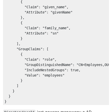
        {

"Claim"
: 
"given_name"
,

"Attribute"
: 
"givenName"
        },

        {

"Claim"
: 
"family_name"
,

"Attribute"
: 
"sn"
        }

      ],

"GroupClaims"
: [

        {

"Claim"
: 
"role"
,

"GroupDistinguishedName"
: 
"CN=Employees,OU=
"IncludeNestedGroups"
: 
true
,

"Value"
: 
"employees"
        }

      ]

    }

  }

jest zawsze mapowany z AD