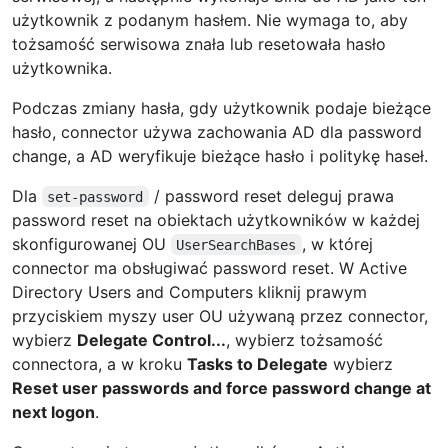
użytkownik z podanym hasłem. Nie wymaga to, aby
tożsamość serwisowa znała lub resetowała hasło
użytkownika.
Podczas zmiany hasła, gdy użytkownik podaje bieżące
hasło, connector używa zachowania AD dla password
change, a AD weryfikuje bieżące hasło i politykę haseł.
Dla
/ password reset deleguj prawa
set-password
password reset na obiektach użytkowników w każdej
skonfigurowanej OU
, w której
UserSearchBases
connector ma obsługiwać password reset. W Active
Directory Users and Computers kliknij prawym
przyciskiem myszy user OU używaną przez connector,
wybierz
Delegate Control...
, wybierz tożsamość
connectora, a w kroku
Tasks to Delegate
wybierz
Reset user passwords and force password change at
next logon
.