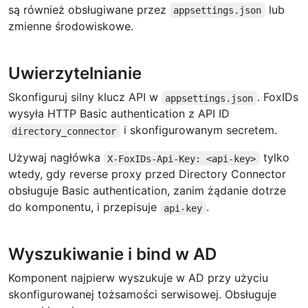
są również obsługiwane przez
lub
appsettings.json
zmienne środowiskowe.
Uwierzytelnianie
Skonfiguruj silny klucz API w
. FoxIDs
appsettings.json
wysyła HTTP Basic authentication z API ID
i skonfigurowanym secretem.
directory_connector
Używaj nagłówka
tylko
X-FoxIDs-Api-Key: <api-key>
wtedy, gdy reverse proxy przed Directory Connector
obsługuje Basic authentication, zanim żądanie dotrze
do komponentu, i przepisuje
.
api-key
Wyszukiwanie i bind w AD
Komponent najpierw wyszukuje w AD przy użyciu
skonfigurowanej tożsamości serwisowej. Obsługuje