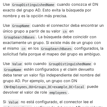
Use
cuando conozca el DN
GroupDistinguishedName
exacto del grupo AD. Esto evita la búsqueda por
nombre y es la opción más precisa.
Use
cuando el connector deba encontrar un
GroupName
único grupo a partir de su valor
en
cn
. La búsqueda debe coincidir con
GroupSearchBases
exactamente un grupo. Si existe más de un grupo con
el mismo
en los
configurados, la
cn
GroupSearchBases
solicitud falla porque el mapeo del grupo es ambiguo.
Use
solo cuando
o
Value
GroupDistinguishedName
estén configurados y el claim devuelto
GroupName
deba tener un valor fijo independiente del nombre del
grupo AD. Por ejemplo, un grupo con DN
puede
CN=Employees,OU=Groups,DC=example,DC=local
devolver el valor de role
.
employees
Si
no está configurado, el connector lee el
Value