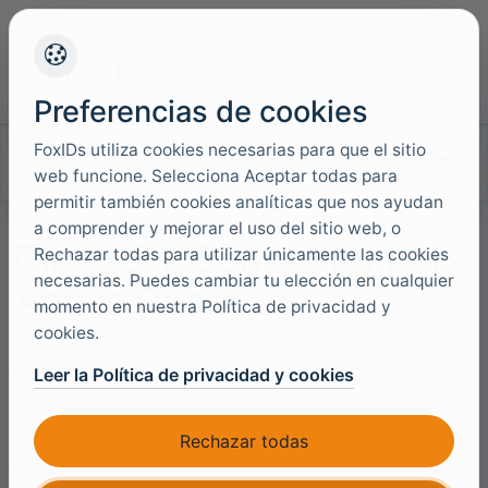
+45 4949 9091
Soporte
Idiomas
Preferencias de cookies
FoxIDs utiliza cookies necesarias para que el sitio
Buscar en la documentación
web funcione. Selecciona Aceptar todas para
permitir también cookies analíticas que nos ayudan
a comprender y mejorar el uso del sitio web, o
Directory Connector para
Rechazar todas para utilizar únicamente las cookies
necesarias. Puedes cambiar tu elección en cualquier
Active Directory
momento en nuestra Política de privacidad y
cookies.
Directory Connector para Active Directory es un
Leer la Política de privacidad y cookies
componente de FoxIDs que implementa la API
Directory Connector
para un dominio AD/LDAP.
Rechazar todas
Úselo cuando usuarios existentes de Active Directory