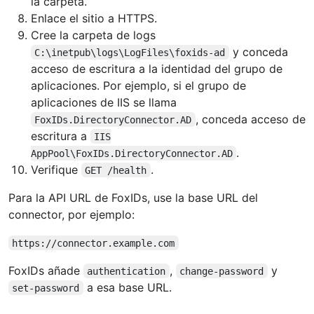
la carpeta.
Enlace el sitio a HTTPS.
Cree la carpeta de logs
y conceda
C:\inetpub\logs\LogFiles\foxids-ad
acceso de escritura a la identidad del grupo de
aplicaciones. Por ejemplo, si el grupo de
aplicaciones de IIS se llama
, conceda acceso de
FoxIDs.DirectoryConnector.AD
escritura a
IIS
.
AppPool\FoxIDs.DirectoryConnector.AD
Verifique
.
GET /health
Para la API URL de FoxIDs, use la base URL del
connector, por ejemplo:
https://connector.example.com
FoxIDs añade
,
y
authentication
change-password
a esa base URL.
set-password