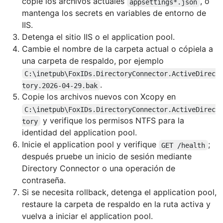
copie los archivos actuales
, o
appsettings*.json
mantenga los secrets en variables de entorno de
IIS.
Detenga el sitio IIS o el application pool.
Cambie el nombre de la carpeta actual o cópiela a
una carpeta de respaldo, por ejemplo
C:\inetpub\FoxIDs.DirectoryConnector.ActiveDirec
.
tory.2026-04-29.bak
Copie los archivos nuevos con Xcopy en
C:\inetpub\FoxIDs.DirectoryConnector.ActiveDirec
y verifique los permisos NTFS para la
tory
identidad del application pool.
Inicie el application pool y verifique
;
GET /health
después pruebe un inicio de sesión mediante
Directory Connector o una operación de
contraseña.
Si se necesita rollback, detenga el application pool,
restaure la carpeta de respaldo en la ruta activa y
vuelva a iniciar el application pool.