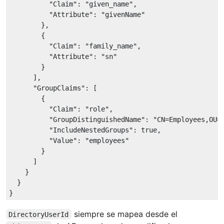
"Claim"
: 
"given_name"
,

"Attribute"
: 
"givenName"
        },

        {

"Claim"
: 
"family_name"
,

"Attribute"
: 
"sn"
        }

      ],

"GroupClaims"
: [

        {

"Claim"
: 
"role"
,

"GroupDistinguishedName"
: 
"CN=Employees,OU=
"IncludeNestedGroups"
: 
true
,

"Value"
: 
"employees"
        }

      ]

    }

  }

siempre se mapea desde el
DirectoryUserId