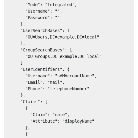
"Mode"
: 
"Integrated"
,

"Username"
: 
""
,

"Password"
: 
""
      },

"UserSearchBases"
: [

"OU=Users,DC=example,DC=local"
      ],

"GroupSearchBases"
: [

"OU=Groups,DC=example,DC=local"
      ],

"UserIdentifiers"
: {

"Username"
: 
"sAMAccountName"
,

"Email"
: 
"mail"
,

"Phone"
: 
"telephoneNumber"
      },

"Claims"
: [

        {

"Claim"
: 
"name"
,

"Attribute"
: 
"displayName"
        },

        {
