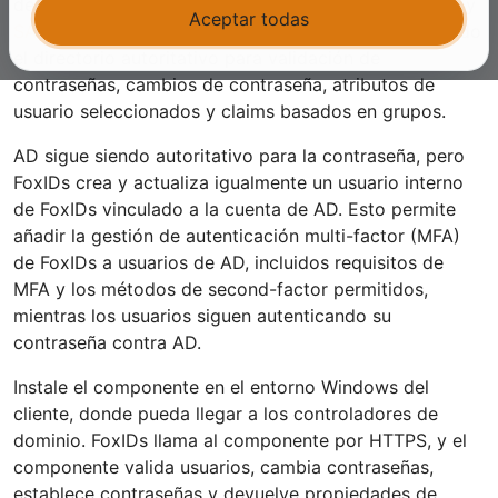
deban iniciar sesión en aplicaciones
OpenID Connect
y
Aceptar todas
SAML 2.0
a través de FoxIDs, mientras AD sigue siendo
el directorio autoritativo para validación de
contraseñas, cambios de contraseña, atributos de
usuario seleccionados y claims basados en grupos.
AD sigue siendo autoritativo para la contraseña, pero
FoxIDs crea y actualiza igualmente un usuario interno
de FoxIDs vinculado a la cuenta de AD. Esto permite
añadir la gestión de autenticación multi-factor (MFA)
de FoxIDs a usuarios de AD, incluidos requisitos de
MFA y los métodos de second-factor permitidos,
mientras los usuarios siguen autenticando su
contraseña contra AD.
Instale el componente en el entorno Windows del
cliente, donde pueda llegar a los controladores de
dominio. FoxIDs llama al componente por HTTPS, y el
componente valida usuarios, cambia contraseñas,
establece contraseñas y devuelve propiedades de