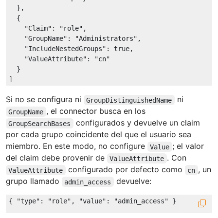
  },

  {

"Claim"
: 
"role"
,

"GroupName"
: 
"Administrators"
,

"IncludeNestedGroups"
: 
true
,

"ValueAttribute"
: 
"cn"
  }

Si no se configura ni
ni
GroupDistinguishedName
, el connector busca en los
GroupName
configurados y devuelve un claim
GroupSearchBases
por cada grupo coincidente del que el usuario sea
miembro. En este modo, no configure
; el valor
Value
del claim debe provenir de
. Con
ValueAttribute
configurado por defecto como
, un
ValueAttribute
cn
grupo llamado
devuelve:
admin_access
{ 
"type"
: 
"role"
, 
"value"
: 
"admin_access"