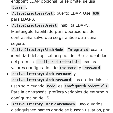
endpoint LDAP opcional. Si se omite, se usa
.
Domain
: puerto LDAP. Use
ActiveDirectory:Port
636
para LDAPS.
: habilita LDAPS.
ActiveDirectory:UseSsl
Manténgalo habilitado para operaciones de
contraseña salvo que se garantice otro canal
seguro.
:
usa la
ActiveDirectory:Bind:Mode
Integrated
identidad del application pool de IIS o la identidad
del proceso.
usa los
ConfiguredCredentials
valores configurados de
y
.
Username
Password
y
ActiveDirectory:Bind:Username
: las credentials se
ActiveDirectory:Bind:Password
usan solo cuando
es
.
Mode
ConfiguredCredentials
Para la contraseña, prefiera variables de entorno o
configuración de IIS.
: uno o varios
ActiveDirectory:UserSearchBases
distinguished names donde se buscan usuarios, por