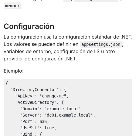
.
member
Configuración
La configuración usa la configuración estándar de .NET.
Los valores se pueden definir en
,
appsettings.json
variables de entorno, configuración de IIS u otro
provider de configuración .NET.
Ejemplo:
{

"DirectoryConnector"
: {

"ApiKey"
: 
"change-me"
,

"ActiveDirectory"
: {

"Domain"
: 
"example.local"
,

"Server"
: 
"dc01.example.local"
,

"Port"
: 
636
,

"UseSsl"
: 
true
,

"Bind"
: {
