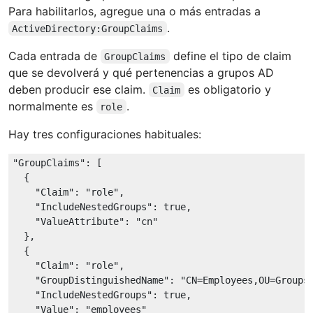
Para habilitarlos, agregue una o más entradas a
.
ActiveDirectory:GroupClaims
Cada entrada de
define el tipo de claim
GroupClaims
que se devolverá y qué pertenencias a grupos AD
deben producir ese claim.
es obligatorio y
Claim
normalmente es
.
role
Hay tres configuraciones habituales:
"GroupClaims"
: [

  {

"Claim"
: 
"role"
,

"IncludeNestedGroups"
: 
true
,

"ValueAttribute"
: 
"cn"
  },

  {

"Claim"
: 
"role"
,

"GroupDistinguishedName"
: 
"CN=Employees,OU=Groups
"IncludeNestedGroups"
: 
true
,

"Value"
: 
"employees"