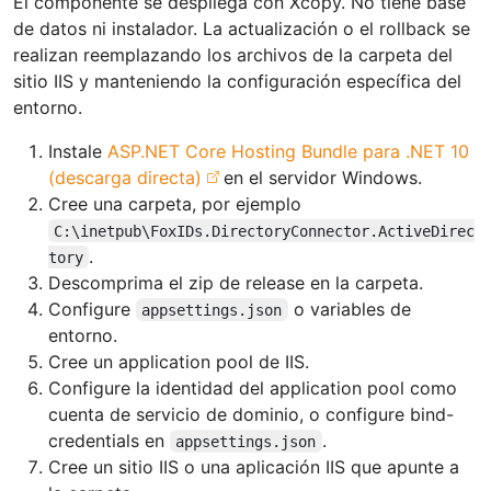
El componente se despliega con Xcopy. No tiene base
de datos ni instalador. La actualización o el rollback se
realizan reemplazando los archivos de la carpeta del
sitio IIS y manteniendo la configuración específica del
entorno.
Instale
ASP.NET Core Hosting Bundle para .NET 10
(descarga directa)
en el servidor Windows.
Cree una carpeta, por ejemplo
C:\inetpub\FoxIDs.DirectoryConnector.ActiveDirec
.
tory
Descomprima el zip de release en la carpeta.
Configure
o variables de
appsettings.json
entorno.
Cree un application pool de IIS.
Configure la identidad del application pool como
cuenta de servicio de dominio, o configure bind-
credentials en
.
appsettings.json
Cree un sitio IIS o una aplicación IIS que apunte a