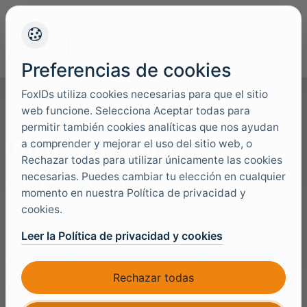
+45 4949 9091
Soporte
Idiomas
Preferencias de cookies
FoxIDs utiliza cookies necesarias para que el sitio
web funcione. Selecciona Aceptar todas para
permitir también cookies analíticas que nos ayudan
Obtén la ayuda
a comprender y mejorar el uso del sitio web, o
Rechazar todas para utilizar únicamente las cookies
adecuada
necesarias. Puedes cambiar tu elección en cualquier
momento en nuestra Política de privacidad y
cookies.
Contacta con el equipo de FoxIDs a través del
Leer la Política de privacidad y cookies
canal que mejor se adapte a tu consulta.
Nuestras bandejas de entrada están atendidas
Rechazar todas
por especialistas listos para ayudar.