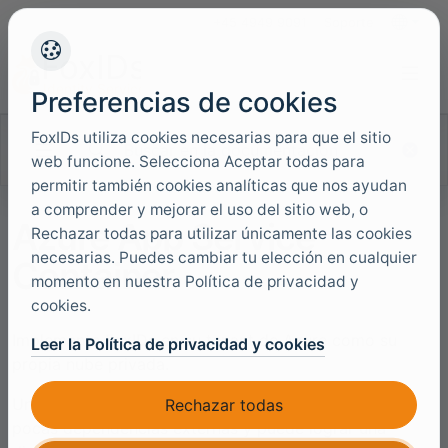
+45 4949 9091
Soporte
Idiomas
Preferencias de cookies
FoxIDs utiliza cookies necesarias para que el sitio
Buscar en la documentación
web funcione. Selecciona Aceptar todas para
permitir también cookies analíticas que nos ayudan
a comprender y mejorar el uso del sitio web, o
Azure App Service
Rechazar todas para utilizar únicamente las cookies
necesarias. Puedes cambiar tu elección en cualquier
Container
momento en nuestra Política de privacidad y
cookies.
Implemente FoxIDs en su tenant de Azure como su
Leer la Política de privacidad y cookies
propia nube privada.
Una instalación de FoxIDs es autocontenida, tiene
Rechazar todas
pocas dependencias externas y puede lograr una