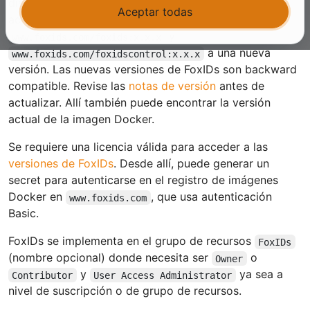
disponibilidad muy alta con poco esfuerzo. FoxIDs se
Aceptar todas
actualiza actualizando las dos imágenes Docker
y
www.foxids.com/foxids:x.x.x
a una nueva
www.foxids.com/foxidscontrol:x.x.x
versión. Las nuevas versiones de FoxIDs son backward
compatible. Revise las
notas de versión
antes de
actualizar. Allí también puede encontrar la versión
actual de la imagen Docker.
Se requiere una licencia válida para acceder a las
versiones de FoxIDs
. Desde allí, puede generar un
secret para autenticarse en el registro de imágenes
Docker en
, que usa autenticación
www.foxids.com
Basic.
FoxIDs se implementa en el grupo de recursos
FoxIDs
(nombre opcional) donde necesita ser
o
Owner
y
ya sea a
Contributor
User Access Administrator
nivel de suscripción o de grupo de recursos.