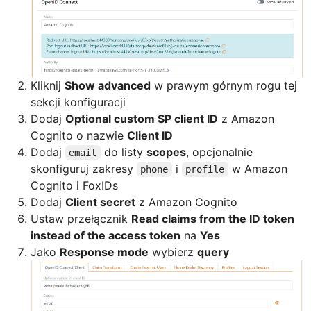
Kliknij
Show advanced
w prawym górnym rogu tej
sekcji konfiguracji
Dodaj
Optional custom SP client ID
z Amazon
Cognito o nazwie
Client ID
Dodaj
do listy
scopes
, opcjonalnie
email
skonfiguruj zakresy
i
w Amazon
phone
profile
Cognito i FoxIDs
Dodaj
Client secret
z Amazon Cognito
Ustaw przełącznik
Read claims from the ID token
instead of the access token
na
Yes
Jako
Response mode
wybierz
query