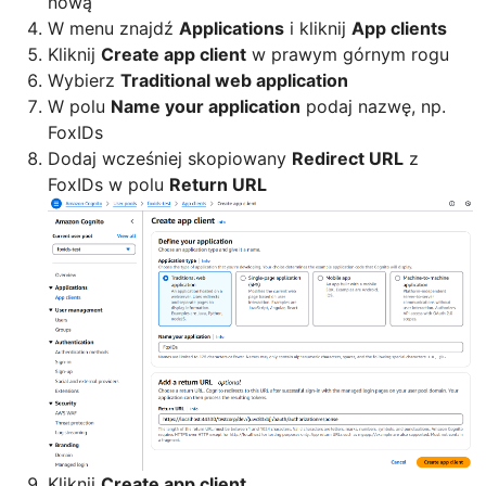
nową
W menu znajdź
Applications
i kliknij
App clients
Kliknij
Create app client
w prawym górnym rogu
Wybierz
Traditional web application
W polu
Name your application
podaj nazwę, np.
FoxIDs
Dodaj wcześniej skopiowany
Redirect URL
z
FoxIDs w polu
Return URL
Kliknij
Create app client