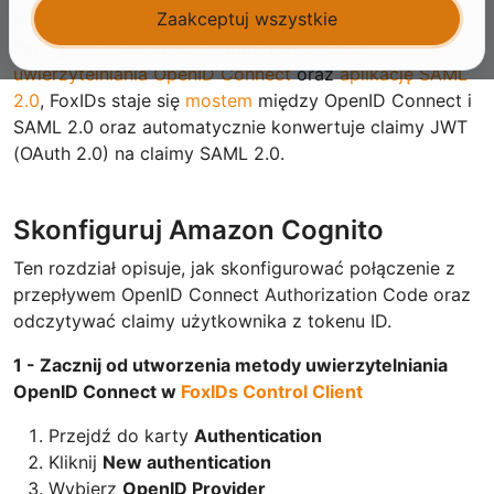
Zaakceptuj wszystkie
Możesz dodać obsługę SAML 2.0 do Amazon Cognito.
Konfigurując Amazon Cognito jako
metodę
uwierzytelniania OpenID Connect
oraz
aplikację SAML
2.0
, FoxIDs staje się
mostem
między OpenID Connect i
SAML 2.0 oraz automatycznie konwertuje claimy JWT
(OAuth 2.0) na claimy SAML 2.0.
Skonfiguruj Amazon Cognito
Ten rozdział opisuje, jak skonfigurować połączenie z
przepływem OpenID Connect Authorization Code oraz
odczytywać claimy użytkownika z tokenu ID.
1 - Zacznij od utworzenia metody uwierzytelniania
OpenID Connect w
FoxIDs Control Client
Przejdź do karty
Authentication
Kliknij
New authentication
Wybierz
OpenID Provider