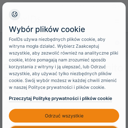
+45 4949 9091
Wsparcie
Języki
Wybór plików cookie
FoxIDs używa niezbędnych plików cookie, aby
Szukaj w dokumentacji
witryna mogła działać. Wybierz Zaakceptuj
wszystkie, aby zezwolić również na analityczne pliki
cookie, które pomagają nam zrozumieć sposób
Połącz z Amazon Cognito
korzystania z witryny i ją ulepszać, lub Odrzuć
wszystkie, aby używać tylko niezbędnych plików
za pomocą OpenID
cookie. Swój wybór możesz w każdej chwili zmienić
Connect
w naszej Polityce prywatności i plików cookie.
Przeczytaj Politykę prywatności i plików cookie
FoxIDs można połączyć z Amazon Cognito przy użyciu
OpenID Connect i uwierzytelniać użytkowników w puli
Odrzuć wszystkie
użytkowników Amazon Cognito.