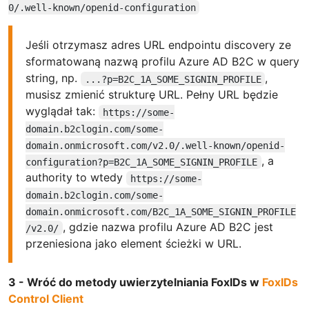
0/.well-known/openid-configuration
Jeśli otrzymasz adres URL endpointu discovery ze
sformatowaną nazwą profilu Azure AD B2C w query
string, np.
,
...?p=B2C_1A_SOME_SIGNIN_PROFILE
musisz zmienić strukturę URL. Pełny URL będzie
wyglądał tak:
https://some-
domain.b2clogin.com/some-
domain.onmicrosoft.com/v2.0/.well-known/openid-
, a
configuration?p=B2C_1A_SOME_SIGNIN_PROFILE
authority to wtedy
https://some-
domain.b2clogin.com/some-
domain.onmicrosoft.com/B2C_1A_SOME_SIGNIN_PROFILE
, gdzie nazwa profilu Azure AD B2C jest
/v2.0/
przeniesiona jako element ścieżki w URL.
3 - Wróć do metody uwierzytelniania FoxIDs w
FoxIDs
Control Client