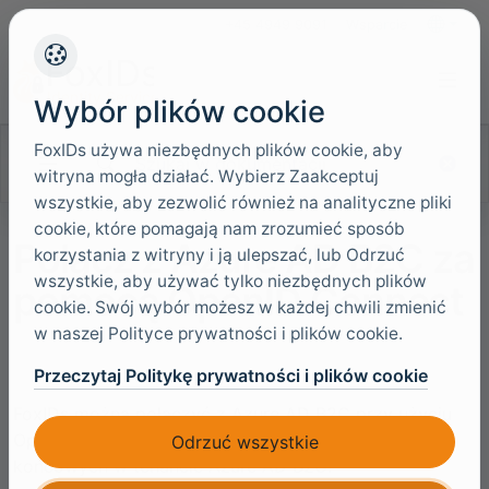
+45 4949 9091
Wsparcie
Języki
Wybór plików cookie
FoxIDs używa niezbędnych plików cookie, aby
Szukaj w dokumentacji
witryna mogła działać. Wybierz Zaakceptuj
wszystkie, aby zezwolić również na analityczne pliki
cookie, które pomagają nam zrozumieć sposób
Połącz z Azure AD B2C za
korzystania z witryny i ją ulepszać, lub Odrzuć
wszystkie, aby używać tylko niezbędnych plików
pomocą OpenID Connect
cookie. Swój wybór możesz w każdej chwili zmienić
w naszej Polityce prywatności i plików cookie.
Przeczytaj Politykę prywatności i plików cookie
FoxIDs można połączyć z Azure AD B2C przy użyciu
OpenID Connect, aby uwierzytelniać użytkowników
Odrzuć wszystkie
końcowych w tenancie Azure AD B2C.