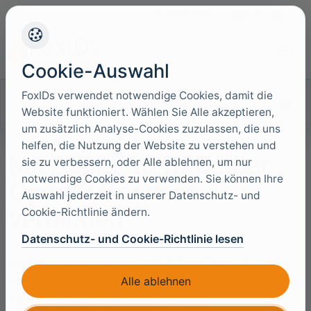
+45 4949 9091
Support
Sprache
Cookie-Auswahl
FoxIDs verwendet notwendige Cookies, damit die
Dokumentation durchsuchen
Website funktioniert. Wählen Sie Alle akzeptieren,
um zusätzlich Analyse-Cookies zuzulassen, die uns
helfen, die Nutzung der Website zu verstehen und
Mit Azure AD B2C über
sie zu verbessern, oder Alle ablehnen, um nur
notwendige Cookies zu verwenden. Sie können Ihre
OpenID Connect
Auswahl jederzeit in unserer Datenschutz- und
verbinden
Cookie-Richtlinie ändern.
Datenschutz- und Cookie-Richtlinie lesen
FoxIDs kann mit Azure AD B2C über OpenID Connect
verbunden werden und damit Endbenutzer in einem
Alle ablehnen
Azure AD B2C tenant authentifizieren.